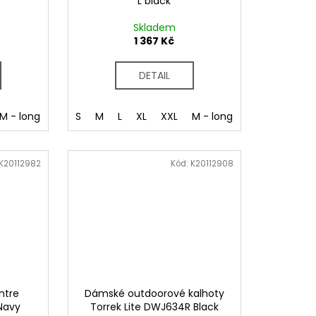
L black
Skladem
1 367 Kč
DETAIL
M - long
L - long
S
M
XL - long
L
XL
XXL
M - long
L - long
XL 
K20112982
Kód:
K20112908
ntre
Dámské outdoorové kalhoty
 Navy
Torrek Lite DWJ634R Black