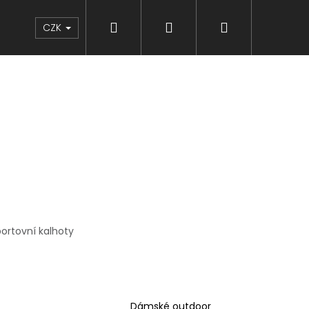
Hledat
Přihlášení
Nákupní
Značky
CZK
košík
ortovní kalhoty
Dámské outdoor