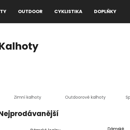
TY
OUTDOOR
CYKLISTIKA
DOPLŇKY
Co potřebujete najít?
Kalhoty
HLEDAT
Doporučujeme
Zimní kalhoty
Outdoorové kalhoty
Sp
Nejprodávanější
Dámské