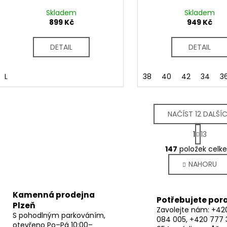
Skladem
Skladem
899 Kč
949 Kč
DETAIL
DETAIL
L
38
40
42
34
3
NAČÍST 12 DALŠÍ
S
1
13
t
O
r
147
položek celk
v
á
NAHORU
l
n
k
á
o
d
Kamenná prodejna
v
a
Potřebujete por
á
Plzeň
c
Zavolejte nám: +42
n
S pohodlným parkováním,
084 005, +420 777 
í
í
otevřeno Po–Pá 10:00–