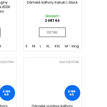
egíny
Dámské kalhoty Kabuki L black
DWJ612R
int
Skladem
2 087 Kč
DETAIL
4
S
M
L
XL
XXL
M - long
L - long
XL 
:
K20117156
Kód:
K20117143
2 199
2 199
KČ
KČ
lhoty
Dámské outdoor kalhoty