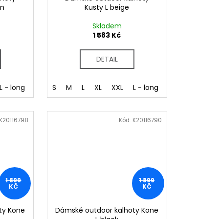
en
Kusty L beige
Skladem
1 583 Kč
DETAIL
L - long
XL - long
S
M
L
XL
XXL
L - long
XL - long
K20116798
Kód:
K20116790
1 899
1 899
KČ
KČ
ty Kone
Dámské outdoor kalhoty Kone