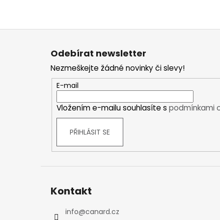
Trekové boty
Běžecké boty
Z
Sandály
á
Ostatní
Odebírat newsletter
p
DĚTSKÉ
Nezmeškejte žádné novinky či slevy!
a
Zimní boty
t
E-mail
Trekové boty
í
Běžecké boty
Vložením e-mailu souhlasíte s
podmínkami o
Sandály
Ostatní
PŘIHLÁSIT SE
OUTDOOR
Stany
Pro 1 osobu
Pro 2 osoby
Pro 3 osoby
Kontakt
Pro 4 osoby
info
@
canard.cz
Pro 5 osob