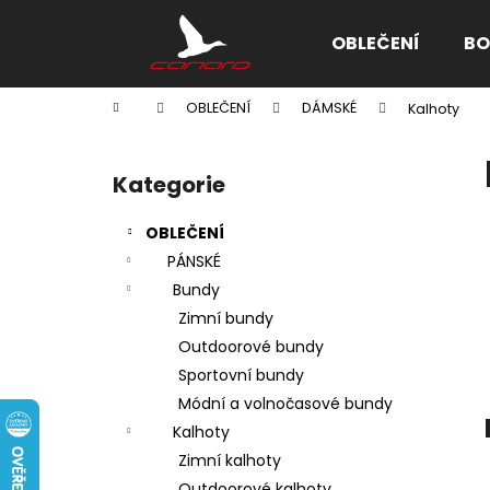
K
Přejít
na
o
OBLEČENÍ
BO
obsah
Zpět
Zpět
š
do
do
í
Domů
OBLEČENÍ
DÁMSKÉ
Kalhoty
k
obchodu
obchodu
P
o
Kategorie
Přeskočit
s
kategorie
t
OBLEČENÍ
r
PÁNSKÉ
a
Bundy
n
Zimní bundy
n
Outdoorové bundy
í
Sportovní bundy
p
Módní a volnočasové bundy
a
Kalhoty
n
Zimní kalhoty
e
Outdoorové kalhoty