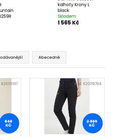
é
kalhoty Krony L
untain
black
J259R
Skladem
1 565 Kč
rodávanější
Abecedně
:
K20113137
Kód:
K20119764
849
2 899
KČ
KČ