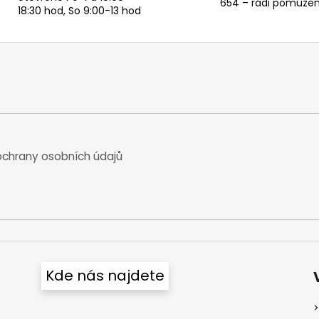
654 – rádi pomůže
p
18:30 hod, So 9:00-13 hod
r
v
k
y
v
ý
p
i
s
chrany osobních údajů
u
Kde nás najdete