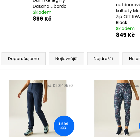
Dámské legíny
outdoorov
Dasana L bordo
kalhoty Mo
Skladem
Zip Off RW
899 Kč
Black
Skladem
849 Kč
Ř
a
Doporučujeme
Nejlevnější
Nejdražší
Nejp
z
e
V
n
ý
Kód:
K20140570
Kód
í
p
p
i
r
s
o
p
d
1 299
r
KČ
u
o