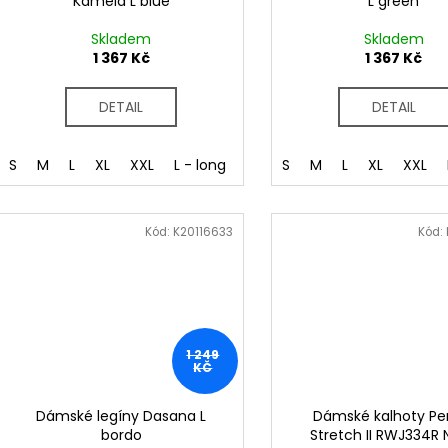
Kamela L blue
L green
Skladem
Skladem
1 367 Kč
1 367 Kč
DETAIL
DETAIL
S
M
L
XL
XXL
L - long
XL - long
S
M
L
XL
XXL
Kód:
K20116633
Kód:
1 249
KČ
Dámské legíny Dasana L
Dámské kalhoty Pe
bordo
Stretch II RWJ334R