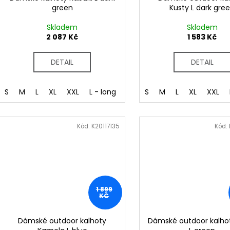
green
Kusty L dark gre
Skladem
Skladem
2 087 Kč
1 583 Kč
DETAIL
DETAIL
S
M
L
XL
XXL
L - long
XL - long
S
M
L
XL
XXL
Kód:
K20117135
Kód:
1 899
KČ
Dámské outdoor kalhoty
Dámské outdoor kalho