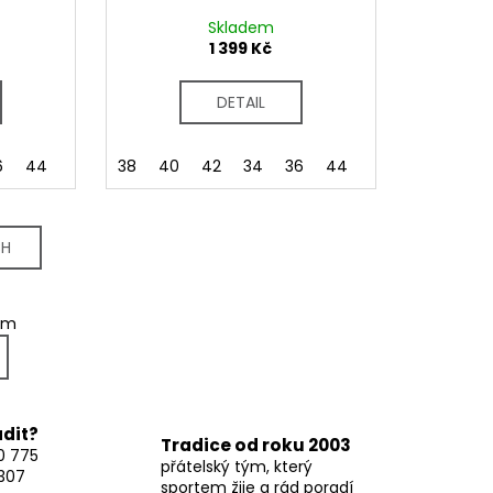
Skladem
1 399 Kč
DETAIL
6
44
38
40
42
34
36
44
CH
em
adit?
Tradice od roku 2003
0 775
přátelský tým, který
307
sportem žije a rád poradí