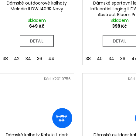
k
d
Dámské outdoorové kalhoty
Dámské sportovní l
t
Melodic II DWJ409R Navy
Influential Leging II 
u
Abstract Bloom Pr
ů
k
Skladem
Skladem
t
649 Kč
399 Kč
ů
DETAIL
DETAIL
38
42
34
36
44
38
40
34
36
4
Kód:
K20119756
Kód
2 899
KČ
Dámské kalhoty Kabuki L dark
Dámské outdoor ka