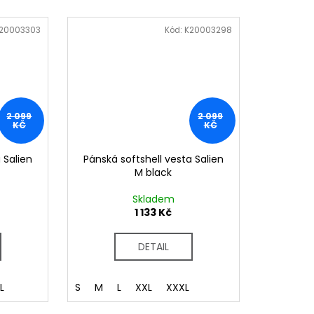
20003303
Kód:
K20003298
2 099
2 099
KČ
KČ
 Salien
Pánská softshell vesta Salien
M black
Skladem
1 133 Kč
DETAIL
L
S
M
L
XXL
XXXL