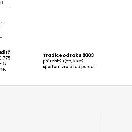
CH
em
adit?
Tradice od roku 2003
0 775
přátelský tým, který
307
sportem žije a rád poradí
me.