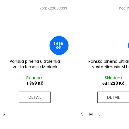
Kód:
K20003033
Kód:
1 699
KČ
Pánská plněná ultralehká
Pánská plněná ultra
vesta Nimesie M black
vesta Nimesie M b
Skladem
Skladem
1 359 Kč
1 223 Kč
od
DETAIL
DETAIL
S
S
M
L