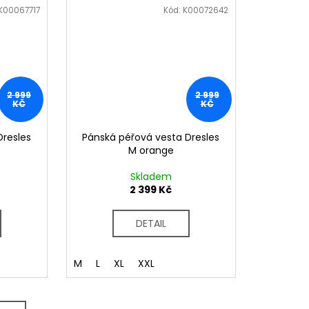
K00067717
Kód:
K00072642
2 999
2 999
KČ
KČ
Dresles
Pánská péřová vesta Dresles
M orange
Skladem
2 399 Kč
DETAIL
M
L
XL
XXL