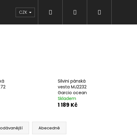
Hledat
Přihlášení
Nákupní
Značky
CZK
košík
ská
Silvini pánská
272
vesta MJ2232
Garcio ocean
Skladem
1 189 Kč
rodávanější
Abecedně