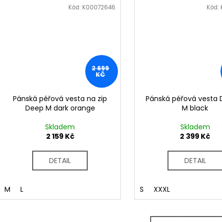
Kód:
K00072646
Kód:
2 699
KČ
Pánská péřová vesta na zip
Pánská péřová vesta 
Deep M dark orange
M black
Skladem
Skladem
2 159 Kč
2 399 Kč
DETAIL
DETAIL
M
L
S
XXXL