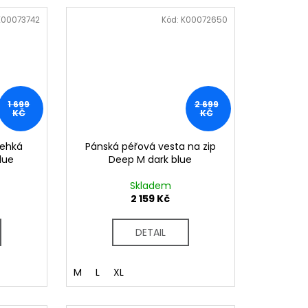
K00073742
Kód:
K00072650
1 699
2 699
KČ
KČ
lehká
Pánská péřová vesta na zip
lue
Deep M dark blue
Skladem
2 159 Kč
DETAIL
M
L
XL