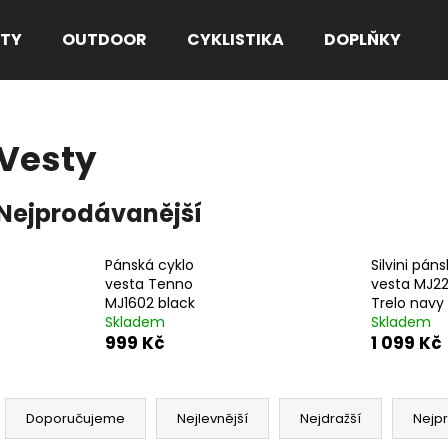
TY
OUTDOOR
CYKLISTIKA
DOPLŇKY
Co potřebujete najít?
Vesty
HLEDAT
Nejprodávanější
Pánská cyklo
Silvini pán
Doporučujeme
vesta Tenno
vesta MJ2
MJ1602 black
Trelo navy
Skladem
Skladem
999 Kč
1 099 Kč
Ř
a
Doporučujeme
Nejlevnější
Nejdražší
Nejp
z