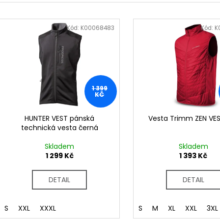
e
V
n
ý
Kód:
K00068483
Kód:
K
í
p
p
i
r
s
o
p
d
1 399
r
KČ
u
o
k
d
HUNTER VEST pánská
Vesta Trimm ZEN VES
t
technická vesta černá
u
ů
k
Skladem
Skladem
t
1 299 Kč
1 393 Kč
ů
DETAIL
DETAIL
S
XXL
XXXL
S
M
XL
XXL
3XL