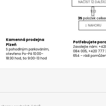
NAČÍST 12 DALŠÍ
S
1
3
t
O
r
35
položek celk
v
á
NAHORU
l
n
k
á
o
d
Kamenná prodejna
v
a
Potřebujete por
á
Plzeň
c
Zavolejte nám: +42
n
S pohodlným parkováním,
084 005, +420 777 
í
í
otevřeno Po–Pá 10:00–
654 – rádi pomůže
p
18:30 hod, So 9:00-13 hod
r
v
k
y
v
ý
p
i
s