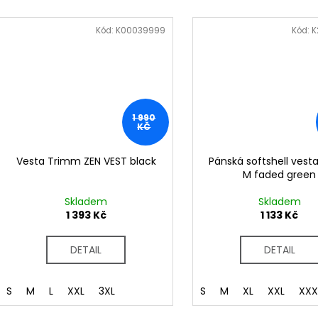
Kód:
K00039999
Kód:
K
1 990
KČ
Vesta Trimm ZEN VEST black
Pánská softshell vesta
M faded green
Skladem
Skladem
1 393 Kč
1 133 Kč
DETAIL
DETAIL
S
M
L
XXL
3XL
S
M
XL
XXL
XXX