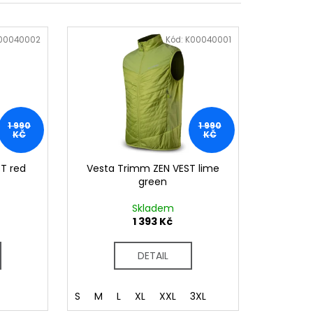
00040002
Kód:
K00040001
1 990
1 990
KČ
KČ
T red
Vesta Trimm ZEN VEST lime
green
Skladem
1 393 Kč
DETAIL
S
M
L
XL
XXL
3XL