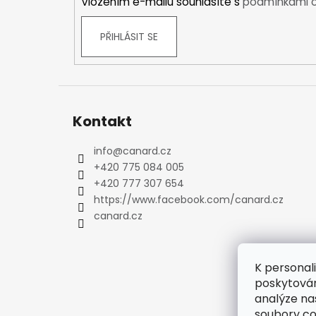
Vložením e-mailu souhlasíte s
podmínkami o
Trekové boty
Běžecké boty
PŘIHLÁSIT SE
Sandály
Ostatní
DĚTSKÉ
Zimní boty
Kontakt
Trekové boty
Běžecké boty
info
@
canard.cz
Sandály
+420 775 084 005
Ostatní
+420 777 307 654
OUTDOOR
https://www.facebook.com/canard.cz
canard.cz
Stany
Pro 1 osobu
Pro 2 osoby
K personal
Pro 3 osoby
poskytován
Pro 4 osoby
analýze na
Pro 5 osob
soubory co