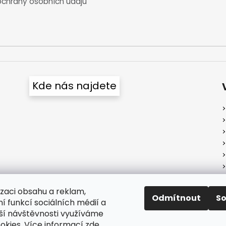
chrany osobních údajů
u
Kde nás najdete
izaci obsahu a reklam,
Odmítnout
S
í funkcí sociálních médií a
ší návštěvnosti využíváme
okies. Více informací
zde
.