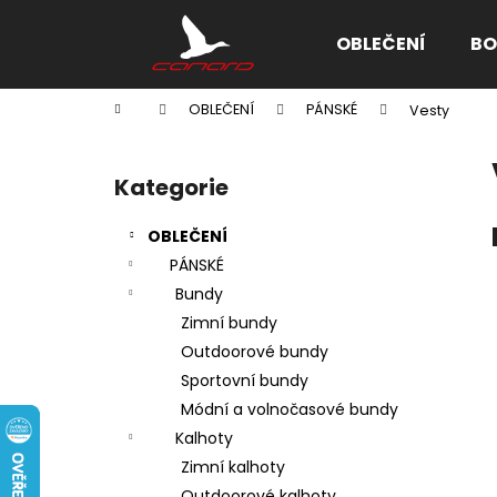
K
Přejít
na
o
OBLEČENÍ
BO
obsah
Zpět
Zpět
š
do
do
í
Domů
OBLEČENÍ
PÁNSKÉ
Vesty
k
obchodu
obchodu
P
o
Kategorie
Přeskočit
s
kategorie
t
OBLEČENÍ
r
PÁNSKÉ
a
Bundy
n
Zimní bundy
n
Outdoorové bundy
í
Sportovní bundy
p
Módní a volnočasové bundy
a
Kalhoty
n
Zimní kalhoty
e
Outdoorové kalhoty