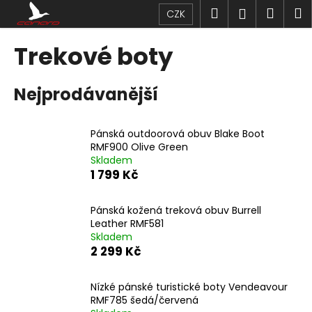
K
Přejít
Hledat
Náku
M
Přihlášen
CZK
na
o
obsah
Zpět
Zpět
košík
š
Trekové boty
í
C
k
Nejprodávanější
o
p
o
Pánská outdoorová obuv Blake Boot
t
RMF900 Olive Green
Skladem
ř
1 799 Kč
e
b
Pánská kožená treková obuv Burrell
u
Leather RMF581
j
Skladem
2 299 Kč
e
t
Nízké pánské turistické boty Vendeavour
e
RMF785 šedá/červená
n