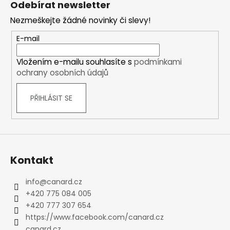
Odebírat newsletter
p
Nezmeškejte žádné novinky či slevy!
a
t
E-mail
í
Vložením e-mailu souhlasíte s
podmínkami
ochrany osobních údajů
PŘIHLÁSIT SE
Kontakt
info
@
canard.cz
+420 775 084 005
+420 777 307 654
https://www.facebook.com/canard.cz
canard.cz