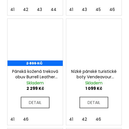
41
42
43
44
45
41
46
43
45
46
2 899 KČ
Pánská kožená treková
Nízké pánské turistické
obuv Burrell Leather
boty Vendeavour
RMF581
RMF785 šedá/červená
Skladem
Skladem
2 299 Kč
1 099 Kč
DETAIL
DETAIL
41
46
41
42
46