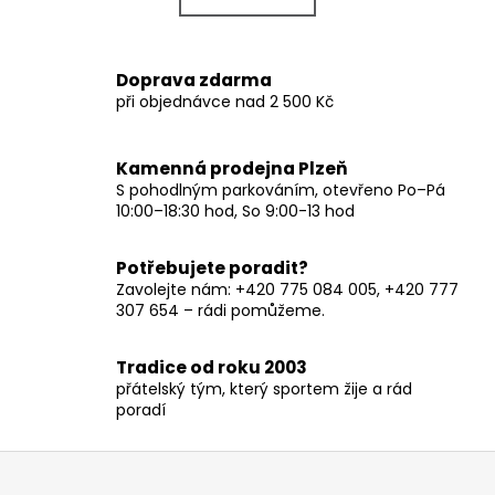
k
á
o
d
v
a
Doprava zdarma
á
c
při objednávce nad 2 500 Kč
n
í
í
p
r
Kamenná prodejna Plzeň
v
S pohodlným parkováním, otevřeno Po–Pá
10:00–18:30 hod, So 9:00-13 hod
k
y
v
Potřebujete poradit?
ý
Zavolejte nám: +420 775 084 005, +420 777
p
307 654 – rádi pomůžeme.
i
s
Tradice od roku 2003
u
přátelský tým, který sportem žije a rád
poradí
Z
á