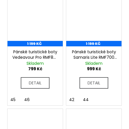
1 199 KČ
1 199 KČ
Pánské turistické boty
Pánské turistické boty
Vedeavour Pro RMF805
Samaris Lite RMF700
černá
modrá
Skladem
Skladem
799 Kč
999 Kč
DETAIL
DETAIL
45
46
42
44