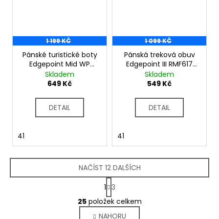
1 199 KČ
1 099 KČ
Pánské turistické boty
Pánská treková obuv
Edgepoint Mid WP
Edgepoint III RMF617
RMF622 tm. modrá
černá
Skladem
Skladem
649 Kč
549 Kč
DETAIL
DETAIL
41
41
NAČÍST 12 DALŠÍCH
S
1
3
t
O
r
25
položek celkem
v
á
NAHORU
l
n