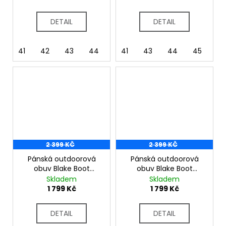
DETAIL
DETAIL
41
42
43
44
46
41
43
44
45
4
2 399 KČ
2 399 KČ
Pánská outdoorová
Pánská outdoorová
obuv Blake Boot
obuv Blake Boot
RMF900 Black
RMF900 Olive Green
Skladem
Skladem
1 799 Kč
1 799 Kč
DETAIL
DETAIL