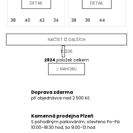
DETAIL
DETAIL
38
40
42
34
36
38
44
36
46
44
NAČÍST 12 DALŠÍCH
S
1
236
t
O
r
2824
položek celkem
v
á
NAHORU
l
n
k
á
o
d
v
a
Doprava zdarma
á
c
při objednávce nad 2 500 Kč
n
í
í
p
r
Kamenná prodejna Plzeň
v
S pohodlným parkováním, otevřeno Po–Pá
10:00–18:30 hod, So 9:00-13 hod
k