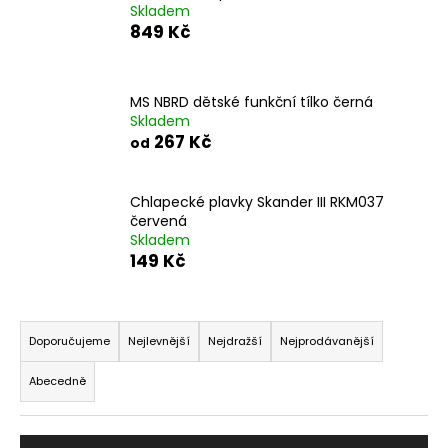
Skladem
a
849 Kč
j
í
t
MS NBRD dětské funkční tílko černá
Skladem
?
267 Kč
od
Chlapecké plavky Skander III RKM037
červená
HLEDAT
Skladem
149 Kč
Ř
D
o
a
Doporučujeme
Nejlevnější
Nejdražší
Nejprodávanější
p
z
o
Abecedně
e
r
n
u