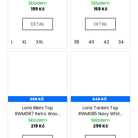
DMT722 Golden
Pink
Skladem
Skladem
Cypress
199 Kč
159 Kč
DETAIL
DETAIL
L
XL
XXL
38
40
42
34
3
399 KČ
549 KČ
Loria Bikini Top
Loria Tankini Top
RWM087 Retro Wave
RWM085 Navy White
Pink
Stripe
Skladem
Skladem
219 Kč
299 Kč