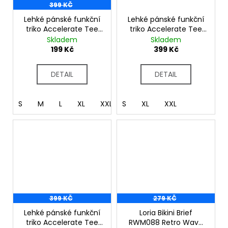
399 KČ
Lehké pánské funkční
Lehké pánské funkční
triko Accelerate Tee
triko Accelerate Tee
DMT722 Burnt Orange
DMT722 Oxford Blue
Skladem
Skladem
199 Kč
399 Kč
DETAIL
DETAIL
S
M
L
XL
XXL
S
XXXL
XL
XXL
399 KČ
279 KČ
Lehké pánské funkční
Loria Bikini Brief
triko Accelerate Tee
RWM088 Retro Wave