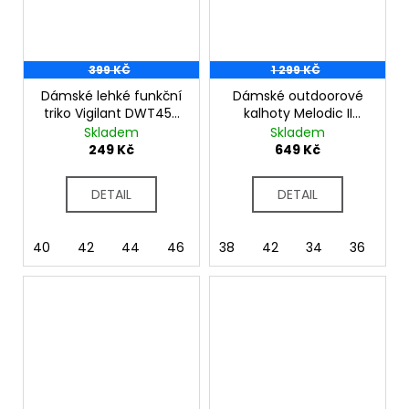
399 KČ
1 299 KČ
Dámské lehké funkční
Dámské outdoorové
triko Vigilant DWT455
kalhoty Melodic II
Nordic Blue
DWJ409R Navy
Skladem
Skladem
249 Kč
649 Kč
DETAIL
DETAIL
40
42
44
46
38
42
34
36
4