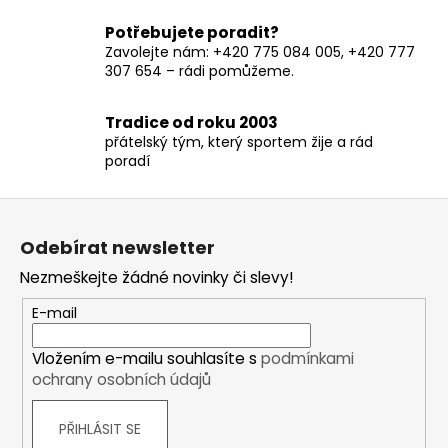
y
v
Potřebujete poradit?
ý
Zavolejte nám: +420 775 084 005, +420 777
p
307 654 – rádi pomůžeme.
i
s
Tradice od roku 2003
u
přátelský tým, který sportem žije a rád
poradí
Z
á
Odebírat newsletter
p
Nezmeškejte žádné novinky či slevy!
a
t
E-mail
í
Vložením e-mailu souhlasíte s
podmínkami
ochrany osobních údajů
PŘIHLÁSIT SE