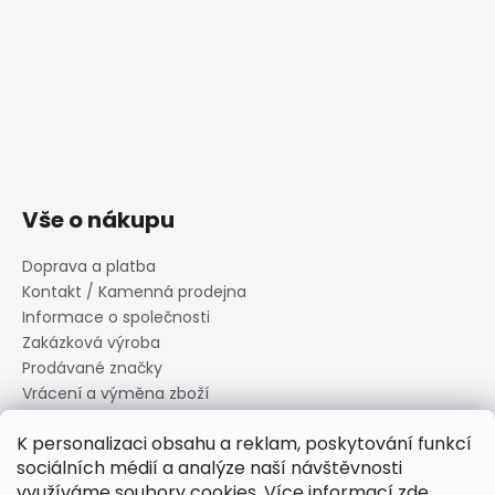
Vše o nákupu
Doprava a platba
Kontakt / Kamenná prodejna
Informace o společnosti
Zakázková výroba
Prodávané značky
Vrácení a výměna zboží
Zásady zpracování osobních údajů
K personalizaci obsahu a reklam, poskytování funkcí
Informace o souborech cookies
sociálních médií a analýze naší návštěvnosti
Reklamační řád
využíváme soubory cookies. Více informací
zde
.
Obchodní podmínky