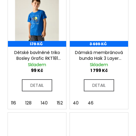
179 KČ
3 699 KČ
Dětské bavlněné triko
Dámská membránová
Bosley Grafic RKT181
bunda Haik 3 Layer
Olympian Blue
DWW594 Tibetan Red
Skladem
Skladem
99 Kč
1 799 Kč
DETAIL
DETAIL
116
128
140
152
164
40
46
158