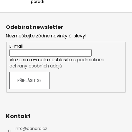
i
poradí
s
u
Z
á
Odebírat newsletter
p
Nezmeškejte žádné novinky či slevy!
a
t
E-mail
í
Vložením e-mailu souhlasíte s
podmínkami
ochrany osobních údajů
PŘIHLÁSIT SE
Kontakt
info
@
canard.cz