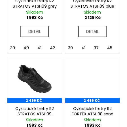
č
o
Cyklistické tretry R2
Cyklistické tretry R2
u
STRATOS ATSH09 grey
STRATOS ATSH09 blue
d
Skladem
Skladem
j
u
1 993 Kč
2 129 Kč
e
k
m
t
e
DETAIL
DETAIL
ů
39
40
41
42
43
39
44
41
45
37
46
45
2 499 KČ
2 499 KČ
Cyklistické tretry R2
Cyklistické tretry R2
STRATOS ATSH09
FORTEX ATSH08 sand
black
Skladem
Skladem
1 993 Kč
1 993 Kč