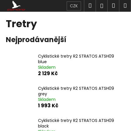
K
Přejít
Hledat
Náku
M
Přihlášen
CZK
na
o
obsah
Zpět
Zpět
košík
š
Tretry
í
C
k
Nejprodávanější
o
p
o
Cyklistické tretry R2 STRATOS ATSH09
t
blue
Skladem
ř
2 129 Kč
e
b
Cyklistické tretry R2 STRATOS ATSH09
u
grey
j
Skladem
1 993 Kč
e
t
Cyklistické tretry R2 STRATOS ATSH09
e
black
n