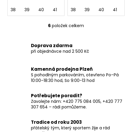
38
39
40
41
42
38
43
39
44
40
45
41
46
42
6
položek celkem
O
v
l
Doprava zdarma
á
při objednávce nad 2 500 Kč
d
a
c
Kamenná prodejna Plzeň
í
S pohodlným parkováním, otevřeno Po–Pá
p
10:00–18:30 hod, So 9:00-13 hod
r
v
Potřebujete poradit?
k
Zavolejte nám: +420 775 084 005, +420 777
y
307 654 – rádi pomůžeme.
v
ý
Tradice od roku 2003
p
přátelský tým, který sportem žije a rád