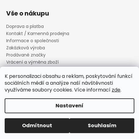
Vše o nákupu
Doprava a platba
Kontakt / Kamenná prodejna
Informace o společnosti
Zakázková výroba
Prodávané značky
Vrácení a výměna zboží
Zásady zpracování osobních údajů
K personalizaci obsahu a reklam, poskytování funkcí
Informace o souborech cookies
sociálních médií a analýze naší návštěvnosti
Reklamační řád
využíváme soubory cookies. Více informací
zde
.
Obchodní podmínky
Nastavení
Vytvořil Shoptet
Copyright 2026
Canard s.r.o.
. Všechna práva vyhrazena.
Odmítnout
Souhlasím
Upravit nastavení cookies