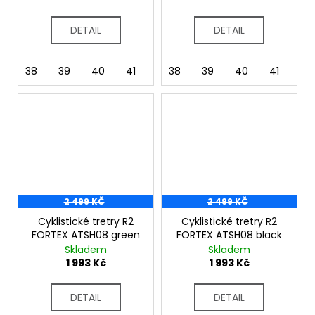
DETAIL
DETAIL
38
39
40
41
42
38
37
39
43
40
45
41
46
42
2 499 KČ
2 499 KČ
Cyklistické tretry R2
Cyklistické tretry R2
FORTEX ATSH08 green
FORTEX ATSH08 black
Skladem
Skladem
1 993 Kč
1 993 Kč
DETAIL
DETAIL