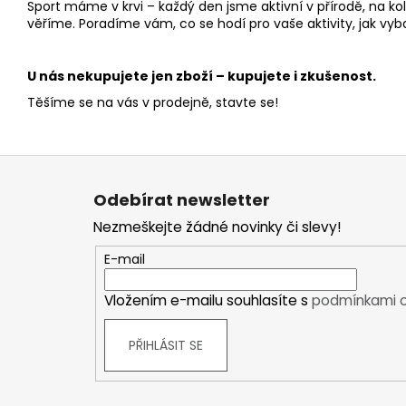
Sport máme v krvi – každý den jsme aktivní v přírodě, na k
věříme. Poradíme vám, co se hodí pro vaše aktivity, jak vyb
U nás nekupujete jen zboží – kupujete i zkušenost.
Těšíme se na vás v prodejně, stavte se!
Z
á
Odebírat newsletter
p
Nezmeškejte žádné novinky či slevy!
a
t
E-mail
í
Vložením e-mailu souhlasíte s
podmínkami o
PŘIHLÁSIT SE