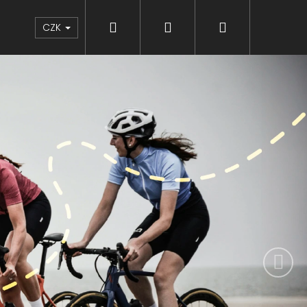
Hledat
Přihlášení
Nákupní
Značky
CZK
Následují
košík