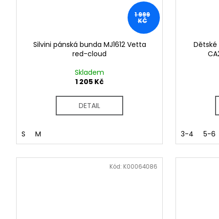
1 999
KČ
Silvini pánská bunda MJ1612 Vetta
Dětské c
red-cloud
CA2
Skladem
1 205 Kč
DETAIL
S
M
3-4
5-6
Kód:
K00064086