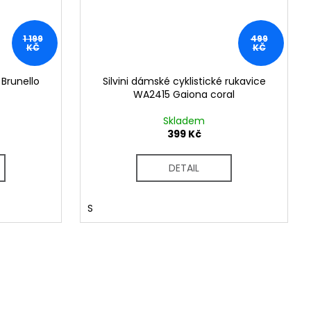
1 199
499
KČ
KČ
 Brunello
Silvini dámské cyklistické rukavice
WA2415 Gaiona coral
Skladem
399 Kč
DETAIL
S