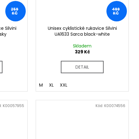
259
499
KČ
KČ
e Silvini
Unisex cyklistické rukavice Silvini
sky
UA1633 Sarca black-white
Skladem
329 Kč
DETAIL
M
XL
XXL
d:
K00057955
Kód:
K00074556