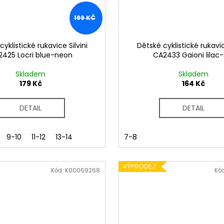
199 KČ
yklistické rukavice Silvini
Dětské cyklistické rukavic
425 Locri blue-neon
CA2433 Gaioni lilac-
Skladem
Skladem
179 Kč
164 Kč
DETAIL
DETAIL
9-10
11-12
13-14
7-8
VÝPRODEJ
Kód:
K00069268
Kó