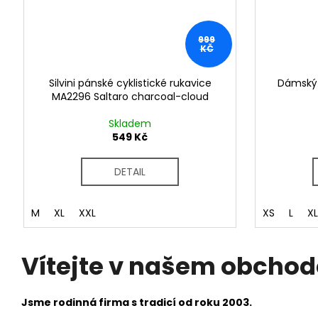
999
KČ
Silvini pánské cyklistické rukavice
Dámský d
MA2296 Saltaro charcoal-cloud
Skladem
549 Kč
DETAIL
M
XL
XXL
XS
L
X
Vítejte v našem obchod
Jsme rodinná firma s tradicí od roku 2003.