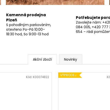
Kamenná prodejna
Potřebujete por
Plzeň
Zavolejte nám: +42
S pohodlným parkováním,
084 005, +420 777 
otevřeno Po–Pá 10:00–
654 – rádi pomůže
18:30 hod, So 9:00-13 hod
Akční zboží
Novinky
VÝPRODEJ
Kód:
K00074822
K