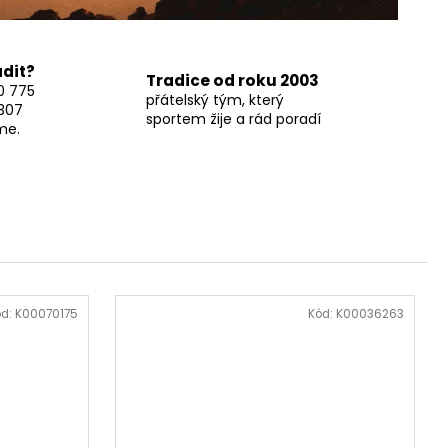
adit?
Tradice od roku 2003
0 775
přátelský tým, který
307
sportem žije a rád poradí
me.
ód:
K00070175
Kód:
K00036263