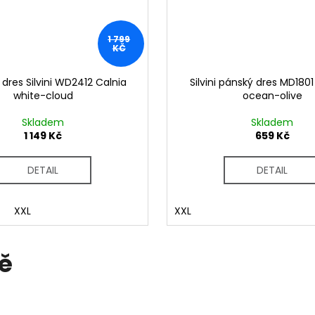
1 799
KČ
res Silvini WD2412 Calnia
Silvini pánský dres MD1801
white-cloud
ocean-olive
Skladem
Skladem
1 149 Kč
659 Kč
DETAIL
DETAIL
L
XXL
XXL
ě