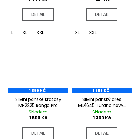
DETAIL
DETAIL
L
XL
XXL
XL
XXL
1 899 KČ
1 599 KČ
Silvini pánské kraťasy
Silvini pánský dres
MP2225 Rango Pro
MD1645 Turano navy-
navy
ocean
Skladem
Skladem
1 599 Kč
1 359 Kč
DETAIL
DETAIL