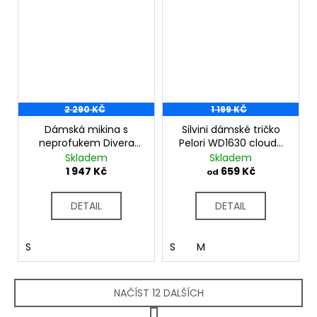
2 290 KČ
1 199 KČ
Dámská mikina s
Silvini dámské tričko
neprofukem Divera
Pelori WD1630 cloud-
WJ1311 punch-merlot
charcoal
Skladem
Skladem
1 947 Kč
659 Kč
od
DETAIL
DETAIL
S
S
M
NAČÍST 12 DALŠÍCH
S