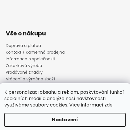
Vše o nákupu
Doprava a platba
Kontakt / Kamenná prodejna
Informace o společnosti
Zakázková výroba
Prodávané značky
Vrácení a výměna zboží
Zásady zpracování osobních údajů
K personalizaci obsahu a reklam, poskytování funkcí
Informace o souborech cookies
sociálních médií a analýze naší návštěvnosti
Reklamační řád
využíváme soubory cookies. Více informací
zde
.
Obchodní podmínky
Nastavení
Vytvořil Shoptet