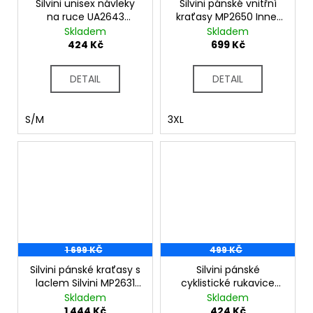
č
Silvini unisex návleky
Silvini pánské vnitřní
u
na ruce UA2643
kraťasy MP2650 Inner
j
Scalda Arm black
black
Skladem
Skladem
424 Kč
699 Kč
e
m
e
DETAIL
DETAIL
S/M
3XL
1 699 KČ
499 KČ
Silvini pánské kraťasy s
Silvini pánské
laclem Silvini MP2631
cyklistické rukavice
Alvo Bib black
MA2417 Gaiono navy-
Skladem
Skladem
cloud
1 444 Kč
424 Kč