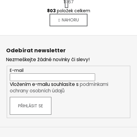
1
67
t
O
r
803
položek celkem
v
á
NAHORU
l
n
k
á
o
d
Z
v
a
á
á
c
Odebírat newsletter
n
p
í
í
Nezmeškejte žádné novinky či slevy!
p
a
r
t
E-mail
v
í
k
Vložením e-mailu souhlasíte s
podmínkami
y
ochrany osobních údajů
v
ý
PŘIHLÁSIT SE
p
i
s
u