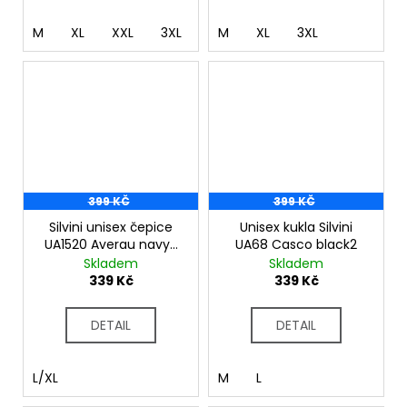
M
XL
XXL
3XL
4XL
M
XL
3XL
399 KČ
399 KČ
Silvini unisex čepice
Unisex kukla Silvini
UA1520 Averau navy-
UA68 Casco black2
charcoal
Skladem
Skladem
339 Kč
339 Kč
DETAIL
DETAIL
L/XL
M
L