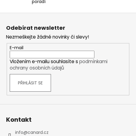
i
poradí
s
u
Z
á
Odebírat newsletter
p
Nezmeškejte žádné novinky či slevy!
a
t
E-mail
í
Vložením e-mailu souhlasíte s
podmínkami
ochrany osobních údajů
PŘIHLÁSIT SE
Kontakt
info
@
canard.cz