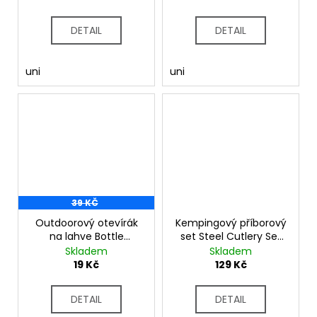
DETAIL
DETAIL
uni
uni
39 KČ
Outdoorový otevírák
Kempingový příborový
na lahve Bottle
set Steel Cutlery Set
Opener RCE134 šedá
RCE129
Skladem
Skladem
19 Kč
129 Kč
DETAIL
DETAIL