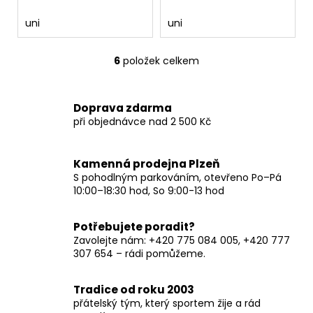
uni
uni
6
položek celkem
O
v
l
Doprava zdarma
á
při objednávce nad 2 500 Kč
d
a
c
Kamenná prodejna Plzeň
í
S pohodlným parkováním, otevřeno Po–Pá
p
10:00–18:30 hod, So 9:00-13 hod
r
v
Potřebujete poradit?
k
Zavolejte nám: +420 775 084 005, +420 777
y
307 654 – rádi pomůžeme.
v
ý
Tradice od roku 2003
p
přátelský tým, který sportem žije a rád