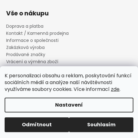
Vše o nákupu
Doprava a platba
Kontakt / Kamenná prodejna
Informace o společnosti
Zakázková výroba
Prodávané značky
Vrácení a výměna zboží
Zásady zpracování osobních údajů
K personalizaci obsahu a reklam, poskytování funkcí
Informace o souborech cookies
sociálních médií a analýze naší návštěvnosti
Reklamační řád
využíváme soubory cookies. Více informací
zde
.
Obchodní podmínky
Nastavení
Vytvořil Shoptet
Copyright 2026
Canard s.r.o.
. Všechna práva vyhrazena.
Odmítnout
Souhlasím
Upravit nastavení cookies