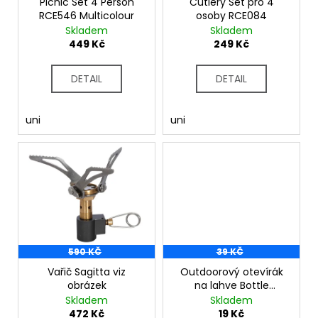
č
o
Picnic Set 4 Person
Cutlery Set pro 4
u
RCE546 Multicolour
osoby RCE084
d
Skladem
Skladem
j
u
449 Kč
249 Kč
e
k
m
t
e
DETAIL
DETAIL
ů
uni
uni
590 KČ
39 KČ
Vařič Sagitta viz
Outdoorový otevírák
obrázek
na lahve Bottle
Opener RCE134 modrá
Skladem
Skladem
472 Kč
19 Kč