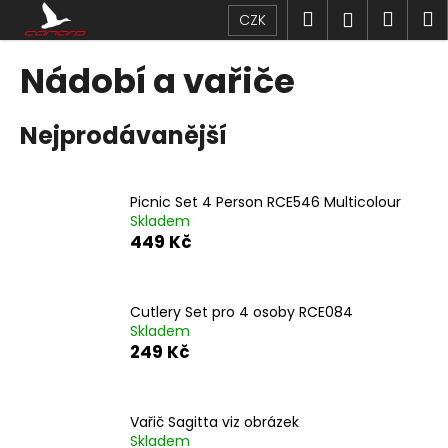
K
Přejít
Hledat
Náku
M
Přihlášen
CZK
na
o
obsah
Zpět
Zpět
košík
š
Nádobí a vařiče
í
C
k
Nejprodávanější
o
p
o
Picnic Set 4 Person RCE546 Multicolour
t
Skladem
ř
449 Kč
e
b
u
Cutlery Set pro 4 osoby RCE084
Skladem
j
249 Kč
e
t
e
Vařič Sagitta viz obrázek
n
Skladem