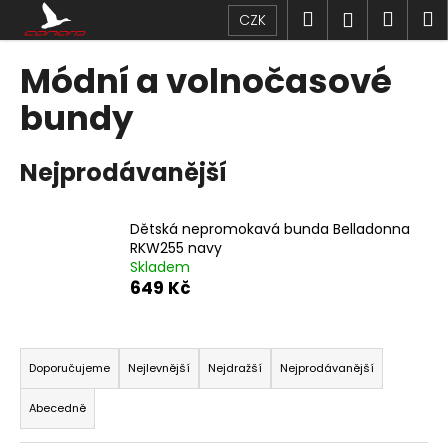
K
Přejít
Hledat
Náku
M
Přihlášen
CZK
na
o
obsah
Zpět
Zpět
košík
š
Módní a volnočasové
í
C
bundy
k
o
p
Nejprodávanější
o
t
Dětská nepromokavá bunda Belladonna
ř
RKW255 navy
e
Skladem
b
649 Kč
u
j
Ř
e
a
Doporučujeme
Nejlevnější
Nejdražší
Nejprodávanější
t
z
Abecedně
e
e
n