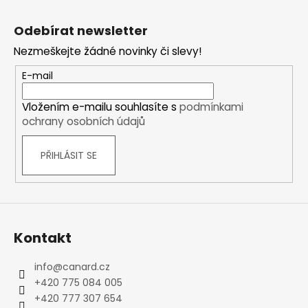
Z
á
Odebírat newsletter
p
Nezmeškejte žádné novinky či slevy!
a
t
E-mail
í
Vložením e-mailu souhlasíte s
podmínkami
ochrany osobních údajů
PŘIHLÁSIT SE
Kontakt
info
@
canard.cz
+420 775 084 005
+420 777 307 654