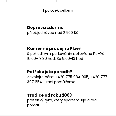
č
u
1
položek celkem
j
O
e
v
m
l
Doprava zdarma
e
á
při objednávce nad 2 500 Kč
d
a
c
Kamenná prodejna Plzeň
í
S pohodlným parkováním, otevřeno Po–Pá
p
10:00–18:30 hod, So 9:00-13 hod
r
v
Potřebujete poradit?
k
Zavolejte nám: +420 775 084 005, +420 777
y
307 654 – rádi pomůžeme.
v
ý
Tradice od roku 2003
p
přátelský tým, který sportem žije a rád
i
poradí
s
u