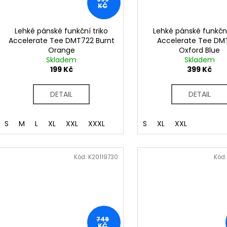
KČ
Lehké pánské funkční triko
Lehké pánské funkční
Accelerate Tee DMT722 Burnt
Accelerate Tee DM
Orange
Oxford Blue
Skladem
Skladem
199 Kč
399 Kč
DETAIL
DETAIL
S
M
L
XL
XXL
XXXL
S
XL
XXL
Kód:
K20119730
Kód
749
KČ