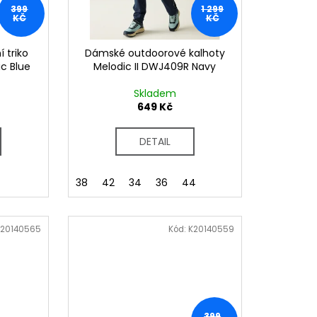
399
1 299
KČ
KČ
 triko
Dámské outdoorové kalhoty
ic Blue
Melodic II DWJ409R Navy
Skladem
649 Kč
DETAIL
38
42
34
36
44
K20140565
Kód:
K20140559
399