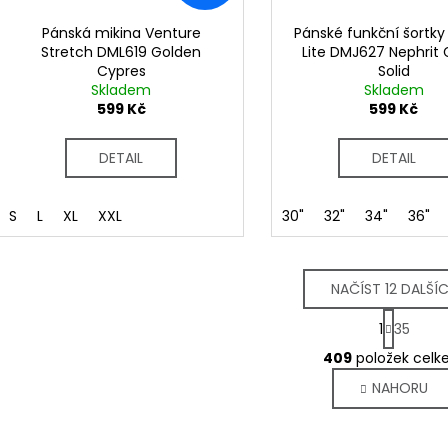
Pánská mikina Venture
Pánské funkční šortky
Stretch DML619 Golden
Lite DMJ627 Nephrit
Cypres
Solid
Skladem
Skladem
599 Kč
599 Kč
DETAIL
DETAIL
S
L
XL
XXL
30"
32"
34"
36"
NAČÍST 12 DALŠÍ
S
1
35
t
O
r
409
položek cel
v
á
NAHORU
l
n
k
á
o
d