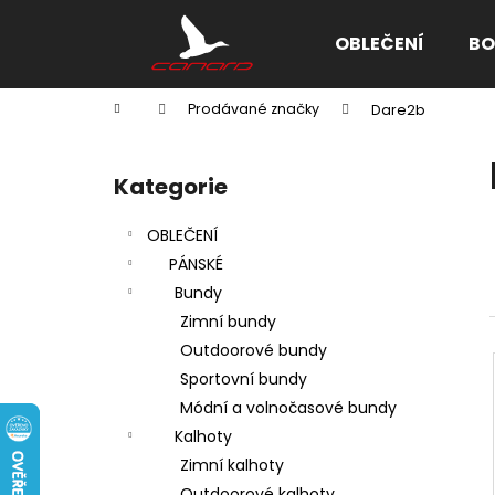
K
Přejít
na
o
OBLEČENÍ
BO
obsah
Zpět
Zpět
š
do
do
í
Domů
Prodávané značky
Dare2b
k
obchodu
obchodu
P
o
Kategorie
Přeskočit
s
kategorie
t
OBLEČENÍ
r
PÁNSKÉ
a
Bundy
n
Zimní bundy
n
Outdoorové bundy
í
Sportovní bundy
p
Módní a volnočasové bundy
a
Kalhoty
n
Zimní kalhoty
e
Outdoorové kalhoty