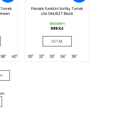
 Torrek
Pánské funkční šortky Torrek
 Green
Lite DMJ627 Black
Skladem
599 Kč
DETAIL
38"
40"
30"
32"
33"
34"
36"
CH
kem