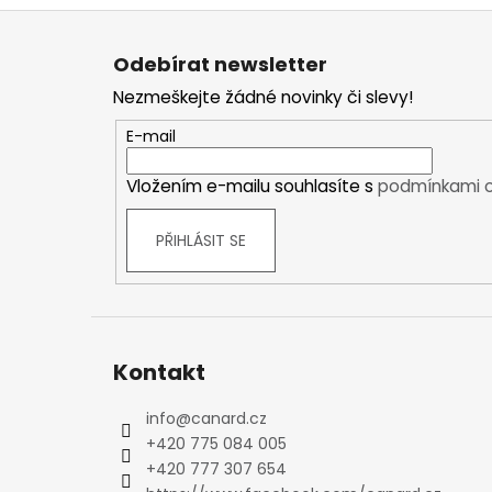
Ponožky
Z
Zimní ponožky
á
Outdoorové ponožky
Odebírat newsletter
p
Sportovní ponožky
Nezmeškejte žádné novinky či slevy!
a
Kompresní ponožky
t
E-mail
Čepice, čelenky
í
Rukavice
Vložením e-mailu souhlasíte s
podmínkami o
Plavky
Ostatní
PŘIHLÁSIT SE
BOTY
PÁNSKÉ
Zimní boty
Trekové boty
Kontakt
Běžecké boty
Sandály
info
@
canard.cz
Ostatní
+420 775 084 005
DÁMSKÉ
+420 777 307 654
Zimní boty