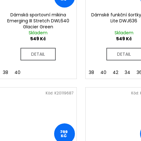
Dámská sportovní mikina
Dámské funkční šortky
Emerging III Stretch DWL640
Lite DWJ636
Glacier Green
Skladem
Skladem
549 Kč
549 Kč
DETAIL
DETAIL
38
40
38
40
42
34
3
Kód:
K20119687
Kód:
799
KČ