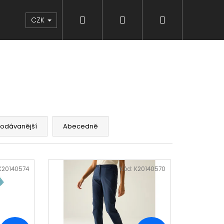
Hledat
Přihlášení
Nákupní
Značky
CZK
košík
rodávanější
Abecedně
K20140574
Kód:
K20140570