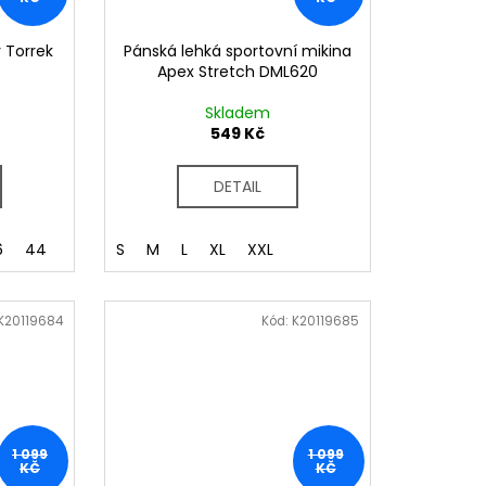
 Torrek
Pánská lehká sportovní mikina
Apex Stretch DML620
Skladem
549 Kč
DETAIL
6
44
S
M
L
XL
XXL
K20119684
Kód:
K20119685
1 099
1 099
KČ
KČ