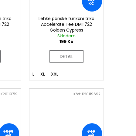
KČ
 triko
Lehké pánské funkční triko
T722
Accelerate Tee DMT722
Golden Cypress
Skladem
199 Kč
DETAIL
L
XL
XXL
:
K20119719
Kód:
K20119692
1 099
749
KČ
KČ