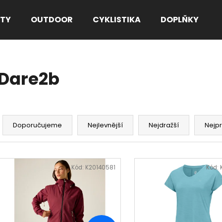
TY
OUTDOOR
CYKLISTIKA
DOPLŇKY
Co potřebujete najít?
Dare2b
HLEDAT
Ř
a
Doporučujeme
Nejlevnější
Nejdražší
Nejp
Doporučujeme
z
e
V
n
ý
Kód:
K20140581
Kód:
í
p
p
i
r
s
o
p