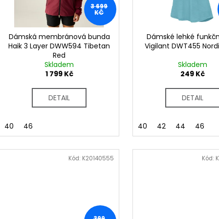
d
3 699
r
KČ
u
o
k
d
Dámská membránová bunda
Dámské lehké funkční
t
Haik 3 Layer DWW594 Tibetan
Vigilant DWT455 Nord
u
Red
ů
k
Skladem
Skladem
t
1 799 Kč
249 Kč
ů
DETAIL
DETAIL
40
46
40
42
44
46
Kód:
K20140555
Kód:
399