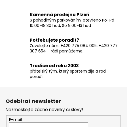
í
í
p
r
Kamenná prodejna Plzeň
v
S pohodlným parkováním, otevřeno Po–Pá
10:00–18:30 hod, So 9:00-13 hod
k
y
v
Potřebujete poradit?
ý
Zavolejte nám: +420 775 084 005, +420 777
p
307 654 – rádi pomůžeme.
i
s
Tradice od roku 2003
u
přátelský tým, který sportem žije a rád
poradí
Z
á
Odebírat newsletter
p
Nezmeškejte žádné novinky či slevy!
a
t
E-mail