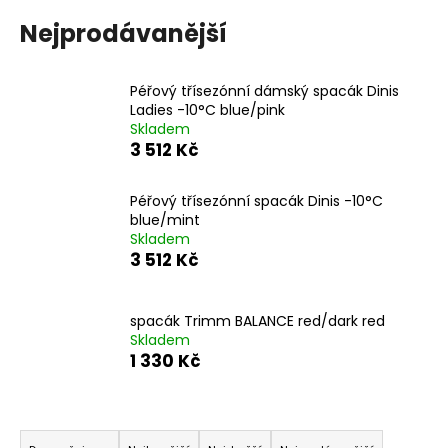
a
Nejprodávanější
j
í
Péřový třísezónní dámský spacák Dinis
t
Ladies -10°C blue/pink
?
Skladem
3 512 Kč
Péřový třísezónní spacák Dinis -10°C
blue/mint
HLEDAT
Skladem
3 512 Kč
D
spacák Trimm BALANCE red/dark red
o
Skladem
1 330 Kč
p
o
r
Ř
u