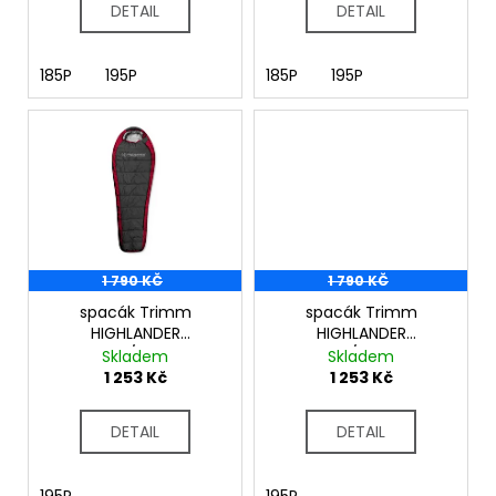
t
DETAIL
DETAIL
ů
185P
195P
185P
195P
1 790 KČ
1 790 KČ
spacák Trimm
spacák Trimm
HIGHLANDER
HIGHLANDER
červená/tm. šedá
olivová/tm. šedá
Skladem
Skladem
1 253 Kč
1 253 Kč
DETAIL
DETAIL