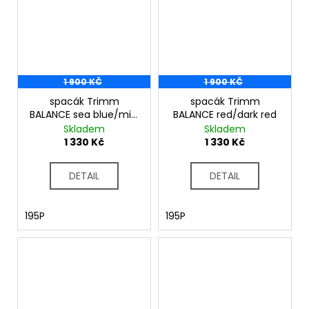
1 900 KČ
1 900 KČ
spacák Trimm
spacák Trimm
BALANCE sea blue/mid.
BALANCE red/dark red
blue
Skladem
Skladem
1 330 Kč
1 330 Kč
DETAIL
DETAIL
195P
195P