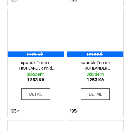
195P
195P
1 790 KČ
1 790 KČ
spacák Trimm
spacák Trimm
HIGHLANDER mid
HIGHLANDER
blue/sea blue
lagoon/lemon
Skladem
Skladem
1 253 Kč
1 253 Kč
DETAIL
DETAIL
195P
195P