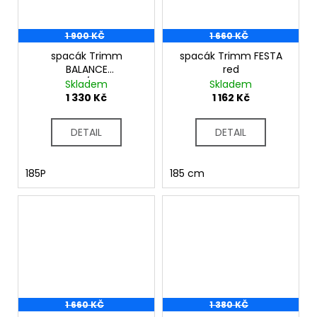
1 900 KČ
1 660 KČ
spacák Trimm
spacák Trimm FESTA
BALANCE
red
lagoon/lemon
Skladem
Skladem
1 330 Kč
1 162 Kč
DETAIL
DETAIL
185P
185 cm
1 660 KČ
1 380 KČ