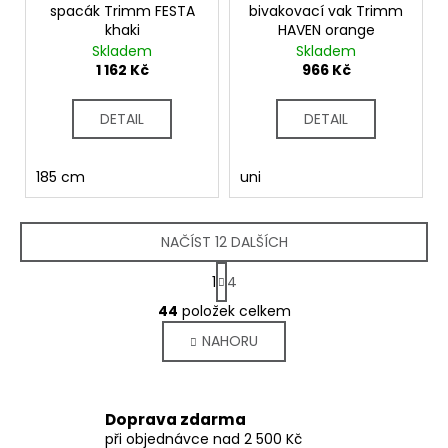
spacák Trimm FESTA
bivakovací vak Trimm
khaki
HAVEN orange
Skladem
Skladem
1 162 Kč
966 Kč
DETAIL
DETAIL
185 cm
uni
NAČÍST 12 DALŠÍCH
S
1
4
t
O
r
44
položek celkem
v
á
NAHORU
l
n
k
á
o
d
v
a
Doprava zdarma
á
c
při objednávce nad 2 500 Kč
n