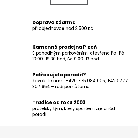
k
á
o
d
v
a
Doprava zdarma
á
c
při objednávce nad 2 500 Kč
n
í
í
p
r
Kamenná prodejna Plzeň
v
S pohodlným parkováním, otevřeno Po–Pá
10:00–18:30 hod, So 9:00-13 hod
k
y
v
Potřebujete poradit?
ý
Zavolejte nám: +420 775 084 005, +420 777
p
307 654 – rádi pomůžeme.
i
s
Tradice od roku 2003
u
přátelský tým, který sportem žije a rád
poradí
Z
á