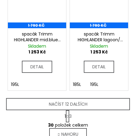
1 790 KČ
1 790 KČ
spacák Trimm
spacák Trimm
HIGHLANDER mid.blue/
HIGHLANDER lagoon/
sea blue
lemon
Skladem
Skladem
1 253 Kč
1 253 Kč
DETAIL
DETAIL
195L
185L
195L
NAČÍST 12 DALŠÍCH
S
1
3
t
O
r
30
položek celkem
v
á
NAHORU
l
n