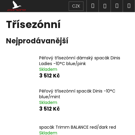
K
Přejít
Hledat
Náku
M
Přihlášen
CZK
na
o
obsah
Zpět
Zpět
košík
š
Třísezónní
í
C
k
Nejprodávanější
o
p
o
Péřový třísezónní dámský spacák Dinis
t
Ladies -10°C blue/pink
Skladem
ř
3 512 Kč
e
b
Péřový třísezónní spacák Dinis -10°C
u
blue/mint
j
Skladem
3 512 Kč
e
t
e
spacák Trimm BALANCE red/dark red
n
Skladem