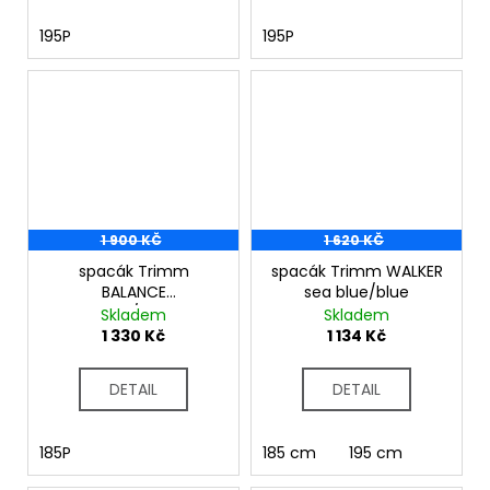
195P
195P
1 900 KČ
1 620 KČ
spacák Trimm
spacák Trimm WALKER
BALANCE
sea blue/blue
lagoon/lemon
Skladem
Skladem
1 330 Kč
1 134 Kč
DETAIL
DETAIL
185P
185 cm
195 cm