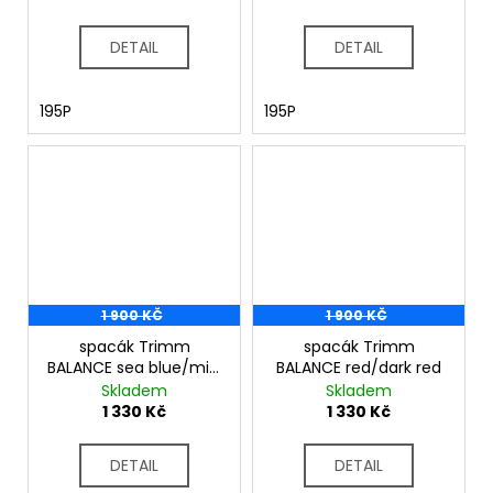
DETAIL
DETAIL
195P
195P
1 900 KČ
1 900 KČ
spacák Trimm
spacák Trimm
BALANCE sea blue/mid.
BALANCE red/dark red
blue
Skladem
Skladem
1 330 Kč
1 330 Kč
DETAIL
DETAIL