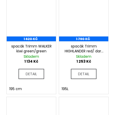
1 620 KČ
1 790 KČ
spacák Trimm WALKER
spacák Trimm
kiwi green/green
HIGHLANDER red/ dark
grey
Skladem
Skladem
1 134 Kč
1 253 Kč
DETAIL
DETAIL
195 cm
195L