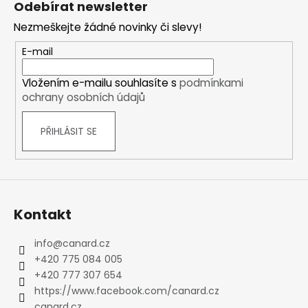
Odebírat newsletter
p
Nezmeškejte žádné novinky či slevy!
a
t
E-mail
í
Vložením e-mailu souhlasíte s
podmínkami
ochrany osobních údajů
PŘIHLÁSIT SE
Kontakt
info
@
canard.cz
+420 775 084 005
+420 777 307 654
https://www.facebook.com/canard.cz
canard.cz