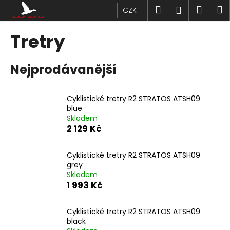
K
Přejít
Hledat
Náku
M
Přihlášen
CZK
na
o
obsah
Zpět
Zpět
košík
š
Tretry
í
C
k
Nejprodávanější
o
p
o
Cyklistické tretry R2 STRATOS ATSH09
t
blue
Skladem
ř
2 129 Kč
e
b
Cyklistické tretry R2 STRATOS ATSH09
u
grey
j
Skladem
1 993 Kč
e
t
Cyklistické tretry R2 STRATOS ATSH09
e
black
n