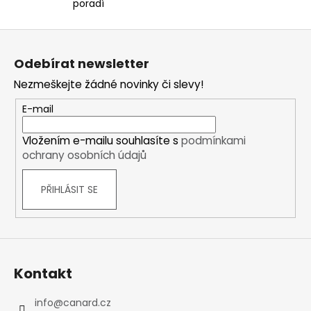
i
poradí
s
u
Z
á
Odebírat newsletter
p
Nezmeškejte žádné novinky či slevy!
a
t
E-mail
í
Vložením e-mailu souhlasíte s
podmínkami
ochrany osobních údajů
PŘIHLÁSIT SE
Kontakt
info
@
canard.cz