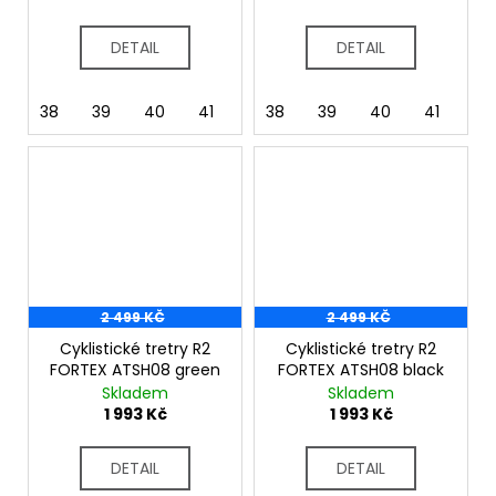
DETAIL
DETAIL
38
39
40
41
42
38
37
39
43
40
45
41
46
42
2 499 KČ
2 499 KČ
Cyklistické tretry R2
Cyklistické tretry R2
FORTEX ATSH08 green
FORTEX ATSH08 black
Skladem
Skladem
1 993 Kč
1 993 Kč
DETAIL
DETAIL