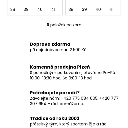
38
39
40
41
42
38
43
39
44
40
45
41
46
42
6
položek celkem
O
v
l
Doprava zdarma
á
při objednávce nad 2 500 Kč
d
a
c
Kamenná prodejna Plzeň
í
S pohodlným parkováním, otevřeno Po–Pá
p
10:00–18:30 hod, So 9:00-13 hod
r
v
Potřebujete poradit?
k
Zavolejte nám: +420 775 084 005, +420 777
y
307 654 – rádi pomůžeme.
v
ý
Tradice od roku 2003
p
přátelský tým, který sportem žije a rád