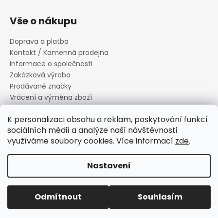
Vše o nákupu
Doprava a platba
Kontakt / Kamenná prodejna
Informace o společnosti
Zakázková výroba
Prodávané značky
Vrácení a výměna zboží
Zásady zpracování osobních údajů
K personalizaci obsahu a reklam, poskytování funkcí
Informace o souborech cookies
sociálních médií a analýze naší návštěvnosti
Reklamační řád
využíváme soubory cookies. Více informací
zde
.
Obchodní podmínky
Nastavení
Vytvořil Shoptet
Copyright 2026
Canard s.r.o.
. Všechna práva vyhrazena.
Odmítnout
Souhlasím
Upravit nastavení cookies