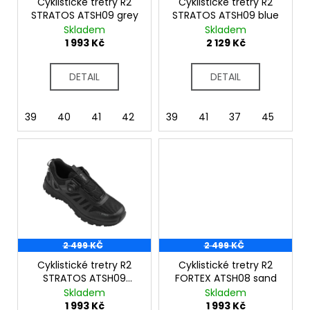
č
o
Cyklistické tretry R2
Cyklistické tretry R2
u
STRATOS ATSH09 grey
STRATOS ATSH09 blue
d
Skladem
Skladem
j
u
1 993 Kč
2 129 Kč
e
k
m
t
e
DETAIL
DETAIL
ů
39
40
41
42
43
39
44
41
46
37
45
2 499 KČ
2 499 KČ
Cyklistické tretry R2
Cyklistické tretry R2
STRATOS ATSH09
FORTEX ATSH08 sand
black
Skladem
Skladem
1 993 Kč
1 993 Kč