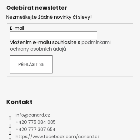
á
Odebírat newsletter
p
Nezmeškejte žádné novinky či slevy!
a
t
E-mail
í
Vložením e-mailu souhlasíte s
podmínkami
ochrany osobních údajů
PŘIHLÁSIT SE
Kontakt
info
@
canard.cz
+420 775 084 005
+420 777 307 654
https://www.facebook.com/canard.cz