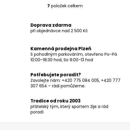
7
položek celkem
O
v
l
Doprava zdarma
á
při objednávce nad 2 500 Kč
d
a
c
Kamenná prodejna Plzeň
í
S pohodlným parkováním, otevřeno Po–Pá
p
10:00–18:30 hod, So 9:00-13 hod
r
v
Potřebujete poradit?
k
Zavolejte nám: +420 775 084 005, +420 777
y
307 654 – rádi pomůžeme.
v
ý
Tradice od roku 2003
p
přátelský tým, který sportem žije a rád
i
poradí
s
u
Z