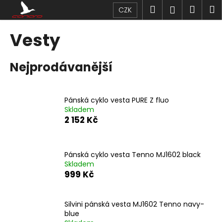
K
Přejít
Hledat
Náku
M
Přihlášen
CZK
na
o
obsah
Zpět
Zpět
košík
š
Vesty
í
C
k
Nejprodávanější
o
p
o
Pánská cyklo vesta PURE Z fluo
t
Skladem
ř
2 152 Kč
e
b
u
Pánská cyklo vesta Tenno MJ1602 black
Skladem
j
999 Kč
e
t
Silvini pánská vesta MJ1602 Tenno navy-
e
blue
n