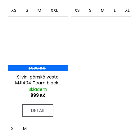
XS
S
M
XXL
XS
S
M
L
XL
1 990 KČ
Silvini pánská vesta
MJ1404 Team black-
green
Skladem
999 Kč
DETAIL
S
M