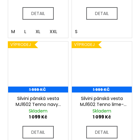
DETAIL
DETAIL
M
L
XL
XXL
S
VÝPRODEJ
VÝPRODEJ
1 999 KČ
1 999 KČ
Silvini pánská vesta
Silvini pánská vesta
MJ1602 Tenno navy-
MJ1602 Tenno lime-
blue
cloud
Skladem
Skladem
1 099 Kč
1 099 Kč
DETAIL
DETAIL