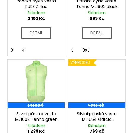
č
o
Pánská cyklo vesta
Pánská cyklo vesta
u
PURE Z fluo
Tenno MJ1602 black
d
Skladem
Skladem
j
u
2 152 Kč
999 Kč
e
k
m
t
e
DETAIL
DETAIL
ů
3
4
S
3XL
VÝPRODEJ
1 999 KČ
1 399 KČ
Silvini pánská vesta
Silvini pánská vesta
MJ1602 Tenno green
MJ1654 Garcia
charcoal-black
Skladem
Skladem
1 239 Kč
769 Kč