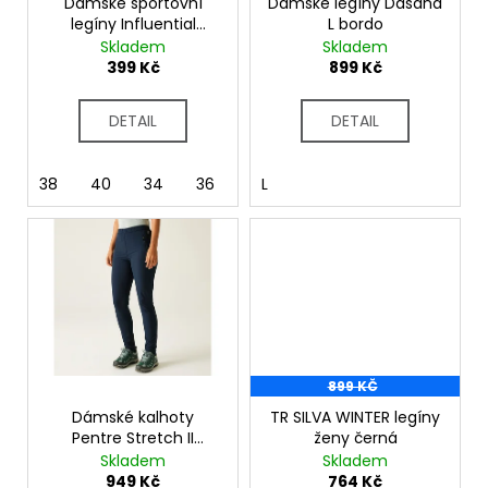
č
o
Dámské sportovní
Dámské legíny Dasana
u
legíny Influential
L bordo
d
Leging II DWJ612R
Skladem
Skladem
j
u
Abstract Bloom Print
399 Kč
899 Kč
e
k
m
t
e
DETAIL
DETAIL
ů
38
40
34
36
44
L
899 KČ
Dámské kalhoty
TR SILVA WINTER legíny
Pentre Stretch II
ženy černá
RWJ334R Navy
Skladem
Skladem
949 Kč
764 Kč