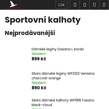
K
Přejít
Hledat
Náku
M
Přihlášen
CZK
na
o
obsah
Zpět
Zpět
košík
š
Sportovní kalhoty
í
C
k
Nejprodávanější
o
p
o
Dámské legíny Dasana L bordo
t
Skladem
ř
899 Kč
e
b
Silvini dámské legíny WP2123 Veniana
u
charcoal-orange
j
Skladem
890 Kč
e
t
Silvini dámské kalhoty WP1916 Fasano
e
black-cloud
n