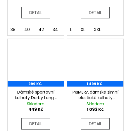
DETAIL
DETAIL
38
40
42
34
36
L
44
XL
XXL
999 KČ
1 499 KČ
Dámské sportovní
PRIMERA dámské zimní
kalhoty Darby Long L
elastické kalhoty
černá
černá
Skladem
Skladem
449 Kč
1 093 Kč
DETAIL
DETAIL