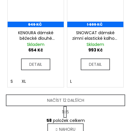
949 KČ
1 699 KČ
KENGURA dámské
SNOWCAT dámské
běžecké dlouhé
zimní elastické kalhoty
elasťáky černá
tm.modrá
Skladem
Skladem
654 Kč
993 Kč
DETAIL
DETAIL
S
XL
L
NAČÍST 12 DALŠÍCH
S
1
5
t
O
r
58
položek celkem
v
á
NAHORU
l
n