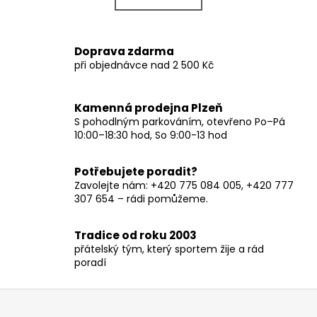
k
á
o
d
v
a
Doprava zdarma
á
c
při objednávce nad 2 500 Kč
n
í
í
p
r
Kamenná prodejna Plzeň
v
S pohodlným parkováním, otevřeno Po–Pá
10:00–18:30 hod, So 9:00-13 hod
k
y
v
Potřebujete poradit?
ý
Zavolejte nám: +420 775 084 005, +420 777
p
307 654 – rádi pomůžeme.
i
s
Tradice od roku 2003
u
přátelský tým, který sportem žije a rád
poradí
Z
á