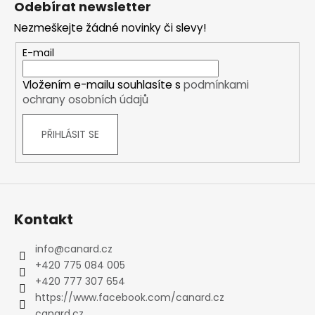
Odebírat newsletter
p
Nezmeškejte žádné novinky či slevy!
a
t
E-mail
í
Vložením e-mailu souhlasíte s
podmínkami
ochrany osobních údajů
PŘIHLÁSIT SE
Kontakt
info
@
canard.cz
+420 775 084 005
+420 777 307 654
https://www.facebook.com/canard.cz
canard.cz