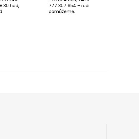
8:30 hod,
777 307 654 – rádi
d
pomůžeme.