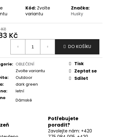
te
Kód:
Zvolte
Značka:
antu
variantu
Husky
 Kč
583 Kč
ná
DO KOŠÍKU
:
Tisk
gorie
:
OBLEČENÍ
Zvolte variantu
Zeptat se
vita
:
Outdoor
Sdílet
va
:
dark green
óna
:
letní
eno
Dámské
Potřebujete
lzeň
poradit?
Zavolejte nám: +420
otevřeno
775 084 005, +420