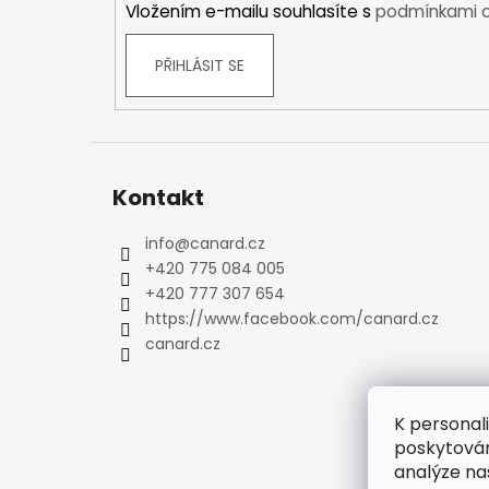
Vložením e-mailu souhlasíte s
podmínkami o
Kraťasy
Trika a košile
PŘIHLÁSIT SE
Šaty, sukně
Mikiny
Vesty
Ponožky
Zimní ponožky
Kontakt
Outdoorové ponožky
Sportovní ponožky
info
@
canard.cz
+420 775 084 005
Kompresní ponožky
+420 777 307 654
Čepice, čelenky
https://www.facebook.com/canard.cz
Rukavice
canard.cz
Plavky
Ostatní
DĚTSKÉ
K personal
Bundy
poskytován
Zimní bundy
analýze na