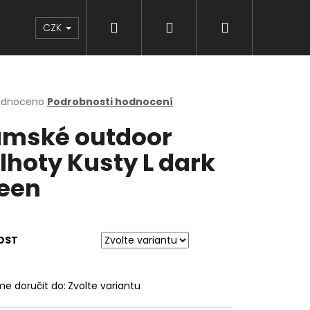
Hledat
Přihlášení
Nákupní
Značky
CZK
košík
rné
odnoceno
Podrobnosti hodnocení
cení
mské outdoor
ktu
lhoty Kusty L dark
een
ček.
OST
e doručit do:
Zvolte variantu