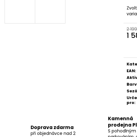
Zvol
vari
2 199
1 
Měr
cena
Kate
EAN
:
Akti
Bar
Sez
Urč
pro
:
Kamenná
prodejna P
Doprava zdarma
S pohodlným
při objednávce nad 2
parkováním, 