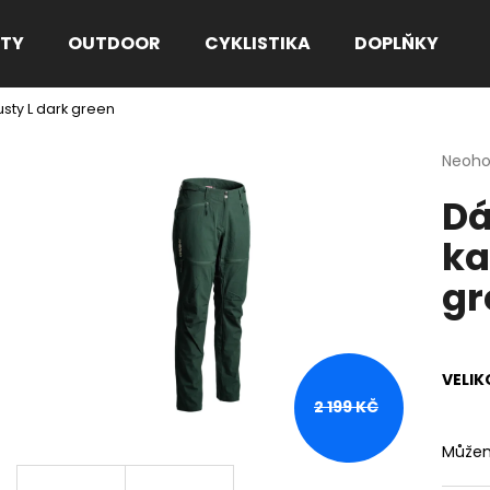
TY
OUTDOOR
CYKLISTIKA
DOPLŇKY
sty L dark green
Co potřebujete najít?
Průmě
Neoh
hodno
Dá
produ
HLEDAT
je
ka
0,0
z
gr
5
Doporučujeme
hvězdi
VELIK
2 199 KČ
Můžem