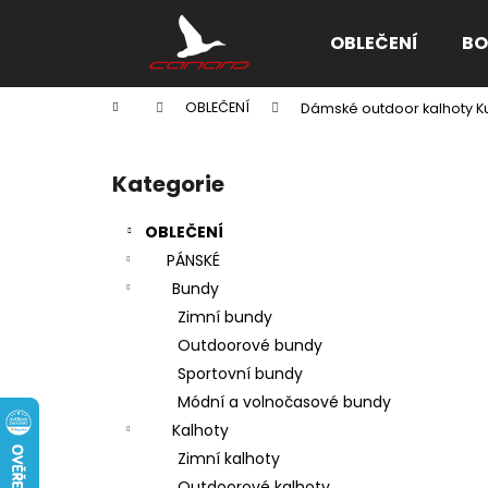
K
Přejít
na
o
OBLEČENÍ
BO
obsah
Zpět
Zpět
š
do
do
í
Domů
OBLEČENÍ
Dámské outdoor kalhoty Ku
k
obchodu
obchodu
P
o
Kategorie
Přeskočit
s
kategorie
t
OBLEČENÍ
r
PÁNSKÉ
a
Bundy
n
Zimní bundy
n
Outdoorové bundy
í
Sportovní bundy
p
Módní a volnočasové bundy
a
Kalhoty
n
Zimní kalhoty
e
Outdoorové kalhoty