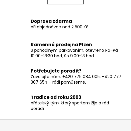
k
á
o
d
v
a
Doprava zdarma
á
c
při objednávce nad 2 500 Kč
n
í
í
p
r
Kamenná prodejna Plzeň
v
S pohodlným parkováním, otevřeno Po–Pá
10:00–18:30 hod, So 9:00-13 hod
k
y
v
Potřebujete poradit?
ý
Zavolejte nám: +420 775 084 005, +420 777
p
307 654 – rádi pomůžeme.
i
s
Tradice od roku 2003
u
přátelský tým, který sportem žije a rád
poradí
Z
á