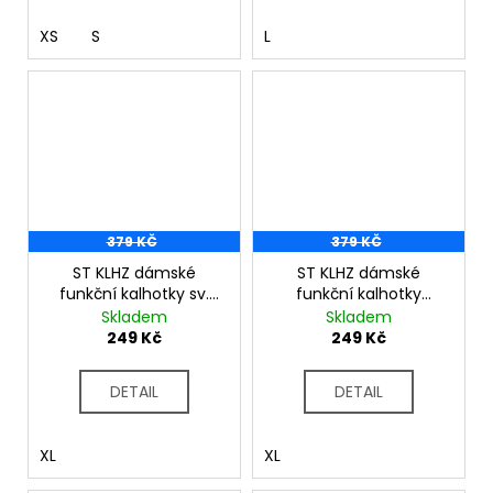
XS
S
L
379 KČ
379 KČ
ST KLHZ dámské
ST KLHZ dámské
funkční kalhotky sv.
funkční kalhotky
zelená
lososová
Skladem
Skladem
249 Kč
249 Kč
DETAIL
DETAIL
XL
XL