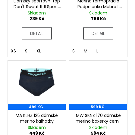
č
o
Dámský sportovní top
Merino termoprádlo
u
Don't Sweat It II Sports
Podprsenka Mebra L
d
Bra DWU384 Mauve
beige
Skladem
Skladem
j
u
Shadow
239 Kč
799 Kč
e
k
m
t
e
DETAIL
DETAIL
ů
XS
S
XL
S
M
L
499 KČ
599 KČ
MA KLHZ 125 dámské
MW SKNZ 170 dámské
merino kalhotky
merino boxerky černý
černo-modrá
melír
Skladem
Skladem
449 Kč
584 Kč