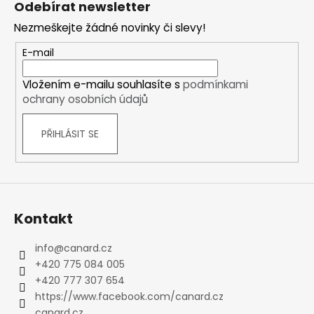
Odebírat newsletter
p
Nezmeškejte žádné novinky či slevy!
a
t
E-mail
í
Vložením e-mailu souhlasíte s
podmínkami
ochrany osobních údajů
PŘIHLÁSIT SE
Kontakt
info
@
canard.cz
+420 775 084 005
+420 777 307 654
https://www.facebook.com/canard.cz
canard.cz