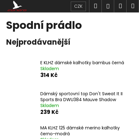
K
Přejít
Hledat
Náku
M
Přihlášen
CZK
na
o
obsah
Zpět
Zpět
košík
š
Spodní prádlo
í
C
k
Nejprodávanější
o
p
o
E KLHZ dámské kalhotky bambus černá
t
Skladem
ř
314 Kč
e
b
Dámský sportovní top Don't Sweat It II
u
Sports Bra DWU384 Mauve Shadow
j
Skladem
239 Kč
e
t
MA KLHZ 125 dámské merino kalhotky
e
černo-modrá
n