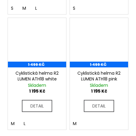
S
M
L
S
1 499 KČ
1 499 KČ
Cyklistická helma R2
Cyklistická helma R2
LUMEN ATH18 white
LUMEN ATH18 pink
Skladem
Skladem
1 195 Kč
1 195 Kč
DETAIL
DETAIL
M
L
M