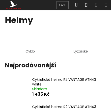
K
Přejít
Hledat
Náku
M
Přihlášen
CZK
na
o
obsah
Zpět
Zpět
košík
š
Helmy
í
C
k
o
p
o
Cyklo
Lyžařské
t
ř
Nejprodávanější
e
b
u
Cyklistická helma R2 VANTAGE ATH43
j
white
Skladem
e
1 435 Kč
t
e
Cyklistická helma R2 VANTAGE ATH43
n