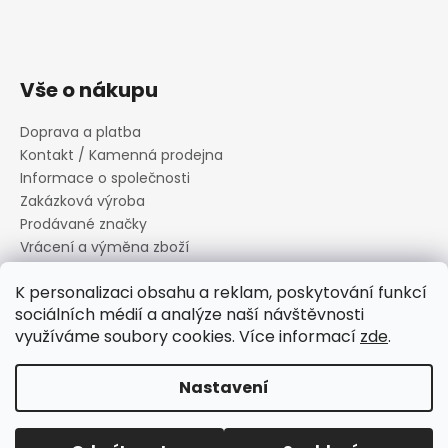
Vše o nákupu
Doprava a platba
Kontakt / Kamenná prodejna
Informace o společnosti
Zakázková výroba
Prodávané značky
Vrácení a výměna zboží
Zásady zpracování osobních údajů
K personalizaci obsahu a reklam, poskytování funkcí
Informace o souborech cookies
sociálních médií a analýze naší návštěvnosti
Reklamační řád
využíváme soubory cookies. Více informací
zde
.
Obchodní podmínky
Nastavení
Vytvořil Shoptet
Copyright 2026
Canard s.r.o.
. Všechna práva vyhrazena.