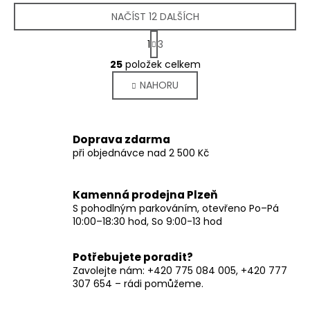
NAČÍST 12 DALŠÍCH
S
1
3
t
O
r
25
položek celkem
v
á
NAHORU
l
n
k
á
o
d
v
a
Doprava zdarma
á
c
při objednávce nad 2 500 Kč
n
í
í
p
r
Kamenná prodejna Plzeň
v
S pohodlným parkováním, otevřeno Po–Pá
10:00–18:30 hod, So 9:00-13 hod
k
y
v
Potřebujete poradit?
ý
Zavolejte nám: +420 775 084 005, +420 777
p
307 654 – rádi pomůžeme.
i