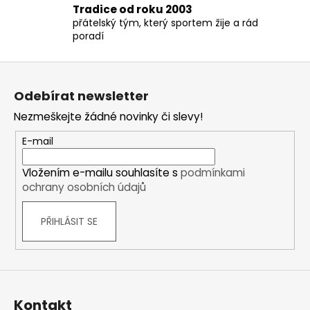
s
Tradice od roku 2003
u
přátelský tým, který sportem žije a rád
poradí
Z
á
Odebírat newsletter
p
Nezmeškejte žádné novinky či slevy!
a
t
E-mail
í
Vložením e-mailu souhlasíte s
podmínkami
ochrany osobních údajů
PŘIHLÁSIT SE
Kontakt