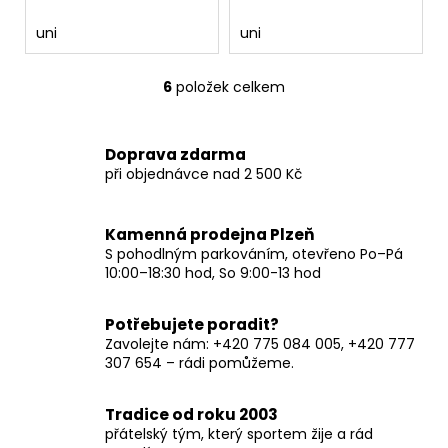
uni
uni
6
položek celkem
O
v
l
Doprava zdarma
á
při objednávce nad 2 500 Kč
d
a
c
Kamenná prodejna Plzeň
í
S pohodlným parkováním, otevřeno Po–Pá
p
10:00–18:30 hod, So 9:00-13 hod
r
v
Potřebujete poradit?
k
Zavolejte nám: +420 775 084 005, +420 777
y
307 654 – rádi pomůžeme.
v
ý
Tradice od roku 2003
p
přátelský tým, který sportem žije a rád