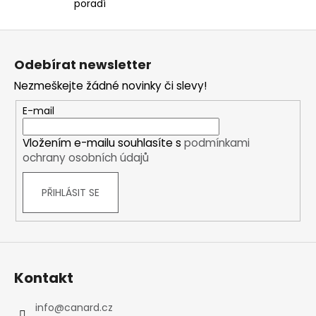
i
poradí
s
u
Z
á
Odebírat newsletter
p
Nezmeškejte žádné novinky či slevy!
a
t
E-mail
í
Vložením e-mailu souhlasíte s
podmínkami
ochrany osobních údajů
PŘIHLÁSIT SE
Kontakt
info
@
canard.cz