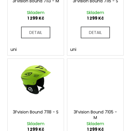
č
o
3Fvision Bound 7113 - M
3Fvision Bound 7115 - S
u
d
Skladem
Skladem
j
u
1 299 Kč
1 299 Kč
e
k
m
t
e
DETAIL
DETAIL
ů
uni
uni
3Fvision Bound 7118 - S
3Fvision Bound 7105 -
M
Skladem
Skladem
1 299 Kč
1 299 Kč