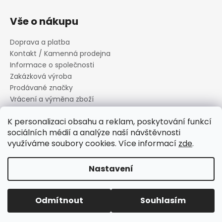
Vše o nákupu
Doprava a platba
Kontakt / Kamenná prodejna
Informace o společnosti
Zakázková výroba
Prodávané značky
Vrácení a výměna zboží
Zásady zpracování osobních údajů
K personalizaci obsahu a reklam, poskytování funkcí
Informace o souborech cookies
sociálních médií a analýze naší návštěvnosti
Reklamační řád
využíváme soubory cookies. Více informací
zde
.
Obchodní podmínky
Nastavení
Vytvořil Shoptet
Copyright 2026
Canard s.r.o.
. Všechna práva vyhrazena.
Odmítnout
Souhlasím
Upravit nastavení cookies