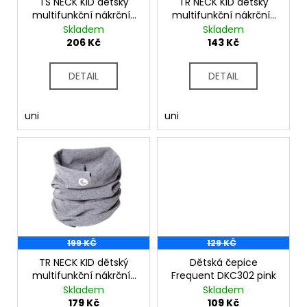
č
o
TS NECK KID dětský
TR NECK KID dětský
u
multifunkční nákrčník
multifunkční nákrčník
d
mint
zelenomodrá
Skladem
Skladem
j
u
206 Kč
143 Kč
e
k
m
t
e
DETAIL
DETAIL
ů
uni
uni
199 KČ
129 KČ
TR NECK KID dětský
Dětská čepice
multifunkční nákrčník
Frequent DKC302 pink
sv.šedý melír
Skladem
Skladem
179 Kč
109 Kč