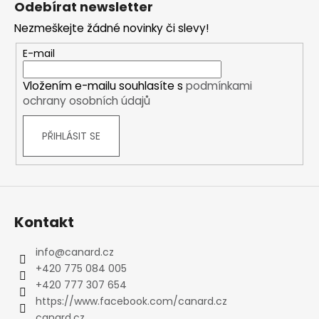
Odebírat newsletter
p
Nezmeškejte žádné novinky či slevy!
a
t
E-mail
í
Vložením e-mailu souhlasíte s
podmínkami
ochrany osobních údajů
PŘIHLÁSIT SE
Kontakt
info
@
canard.cz
+420 775 084 005
+420 777 307 654
https://www.facebook.com/canard.cz
canard.cz