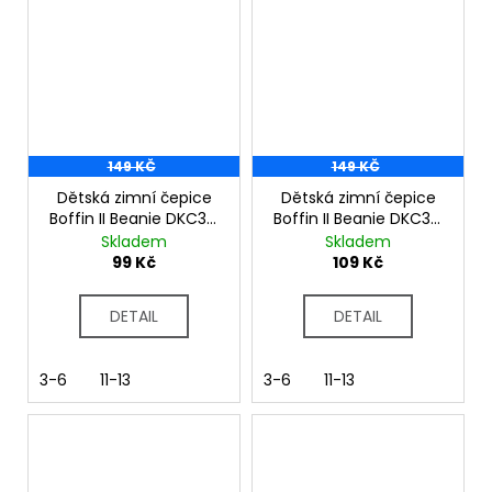
149 KČ
149 KČ
Dětská zimní čepice
Dětská zimní čepice
Boffin II Beanie DKC321
Boffin II Beanie DKC321
dusty rose
black olive green
Skladem
Skladem
99 Kč
109 Kč
DETAIL
DETAIL
3-6
11-13
3-6
11-13