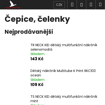
K
Přejít
Hledat
Náku
M
Přihlášen
CZK
na
o
obsah
Zpět
Zpět
košík
š
Čepice, čelenky
í
C
k
Nejprodávanější
o
p
o
TR NECK KID dětský multifunkční nákrčník
t
zelenomodrá
Skladem
ř
143 Kč
e
b
Dětský nákrčník Multitube K Print RKC103
u
ocean
j
Skladem
109 Kč
e
t
TS NECK KID dětský multifunkční nákrčník
e
mint
n