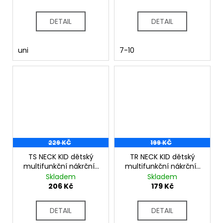
DETAIL
DETAIL
uni
7-10
229 KČ
199 KČ
TS NECK KID dětský
TR NECK KID dětský
multifunkční nákrčník
multifunkční nákrčník
červená
fuchsie
Skladem
Skladem
206 Kč
179 Kč
DETAIL
DETAIL