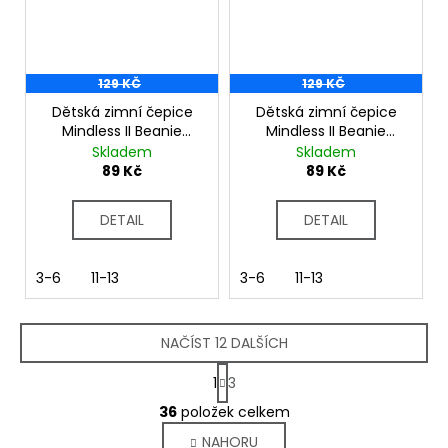
129 KČ
129 KČ
Dětská zimní čepice
Dětská zimní čepice
Mindless II Beanie
Mindless II Beanie
DKC322 black olive
DKC322 athletic blue
Skladem
Skladem
green
orange
89 Kč
89 Kč
DETAIL
DETAIL
3-6
11-13
3-6
11-13
NAČÍST 12 DALŠÍCH
S
1
3
t
O
r
36
položek celkem
v
á
NAHORU
l
n