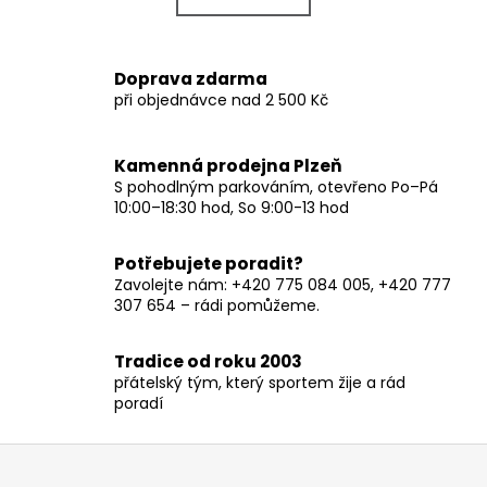
k
á
o
d
v
a
Doprava zdarma
á
c
při objednávce nad 2 500 Kč
n
í
í
p
r
Kamenná prodejna Plzeň
v
S pohodlným parkováním, otevřeno Po–Pá
10:00–18:30 hod, So 9:00-13 hod
k
y
v
Potřebujete poradit?
ý
Zavolejte nám: +420 775 084 005, +420 777
p
307 654 – rádi pomůžeme.
i
s
Tradice od roku 2003
u
přátelský tým, který sportem žije a rád
poradí
Z
á