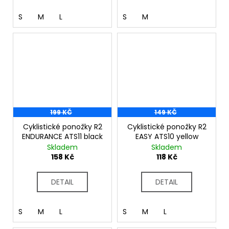
S
M
L
S
M
199 KČ
149 KČ
Cyklistické ponožky R2
Cyklistické ponožky R2
ENDURANCE ATS11 black
EASY ATS10 yellow
Skladem
Skladem
158 Kč
118 Kč
DETAIL
DETAIL
S
M
L
S
M
L