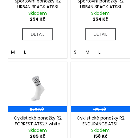
č
o
Sportovní ponožky R2
Sportovní ponožky R2
u
URBAN 3PACK ATS31
URBAN 3PACK ATS31
d
white
black
Skladem
Skladem
j
u
254 Kč
254 Kč
e
k
m
t
e
DETAIL
DETAIL
ů
M
L
S
M
L
259 KČ
199 KČ
Cyklistické ponožky R2
Cyklistické ponožky R2
FORREST ATS27 white
ENDURANCE ATS11
lavander
Skladem
Skladem
205 Kč
158 Kč