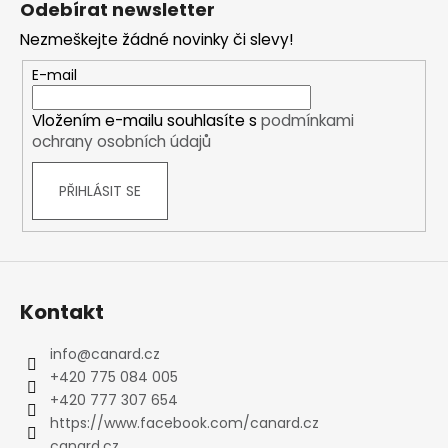
Odebírat newsletter
p
Nezmeškejte žádné novinky či slevy!
a
t
E-mail
í
Vložením e-mailu souhlasíte s
podmínkami
ochrany osobních údajů
PŘIHLÁSIT SE
Kontakt
info
@
canard.cz
+420 775 084 005
+420 777 307 654
https://www.facebook.com/canard.cz
canard.cz