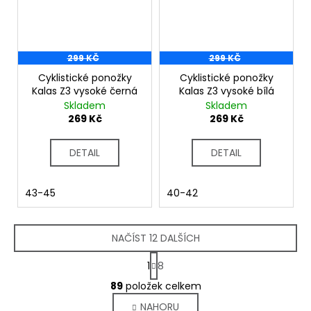
299 KČ
299 KČ
Cyklistické ponožky
Cyklistické ponožky
Kalas Z3 vysoké černá
Kalas Z3 vysoké bílá
Skladem
Skladem
269 Kč
269 Kč
DETAIL
DETAIL
43-45
40-42
NAČÍST 12 DALŠÍCH
S
1
8
t
O
r
89
položek celkem
v
á
NAHORU
l
n