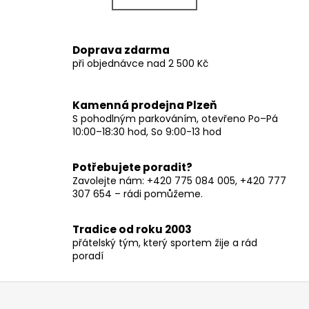
k
á
o
d
v
a
Doprava zdarma
á
c
při objednávce nad 2 500 Kč
n
í
í
p
r
Kamenná prodejna Plzeň
v
S pohodlným parkováním, otevřeno Po–Pá
10:00–18:30 hod, So 9:00-13 hod
k
y
v
Potřebujete poradit?
ý
Zavolejte nám: +420 775 084 005, +420 777
p
307 654 – rádi pomůžeme.
i
s
Tradice od roku 2003
u
přátelský tým, který sportem žije a rád
poradí
Z
á