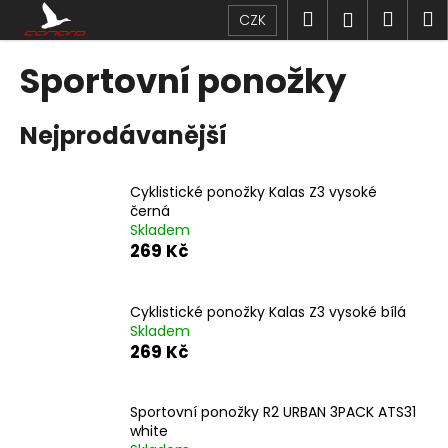
K
Přejít
Hledat
Náku
M
Přihlášen
CZK
na
o
obsah
Zpět
Zpět
košík
š
Sportovní ponožky
í
C
k
Nejprodávanější
o
p
o
Cyklistické ponožky Kalas Z3 vysoké
t
černá
Skladem
ř
269 Kč
e
b
u
Cyklistické ponožky Kalas Z3 vysoké bílá
Skladem
j
269 Kč
e
t
Sportovní ponožky R2 URBAN 3PACK ATS31
e
white
n