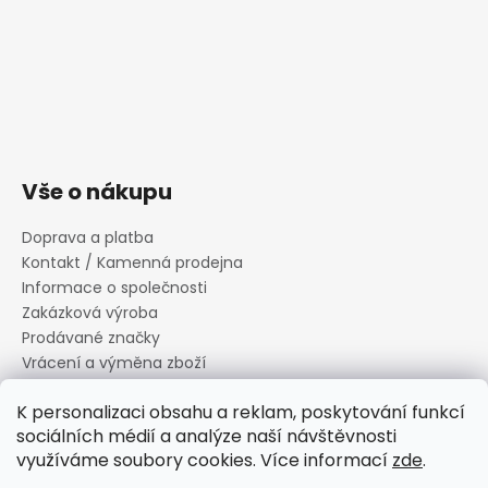
Vše o nákupu
Doprava a platba
Kontakt / Kamenná prodejna
Informace o společnosti
Zakázková výroba
Prodávané značky
Vrácení a výměna zboží
Zásady zpracování osobních údajů
K personalizaci obsahu a reklam, poskytování funkcí
Informace o souborech cookies
sociálních médií a analýze naší návštěvnosti
Reklamační řád
využíváme soubory cookies. Více informací
zde
.
Obchodní podmínky