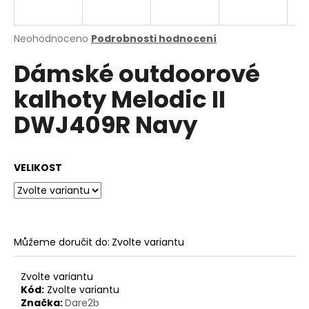
a
j
Průměrné
Neohodnoceno
Podrobnosti hodnocení
í
hodnocení
Dámské outdoorové
produktu
t
je
?
kalhoty Melodic II
0,0
z
DWJ409R Navy
5
hvězdiček.
HLEDAT
VELIKOST
D
o
Můžeme doručit do:
Zvolte variantu
p
o
Zvolte variantu
r
Kód:
Zvolte variantu
u
Značka:
Dare2b