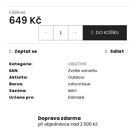
č
u
1 299 Kč
j
649 Kč
e
m
Měrná
DO KOŠÍKU
e
cena:
Zeptat se
Sdílet
Kategorie
:
OBLEČENÍ
EAN
:
Zvolte variantu
Aktivita
:
Outdoor
Barva
:
oxford blue
Sezóna
:
letní
Určeno pro
:
Dámské
Doprava zdarma
při objednávce nad 2 500 Kč