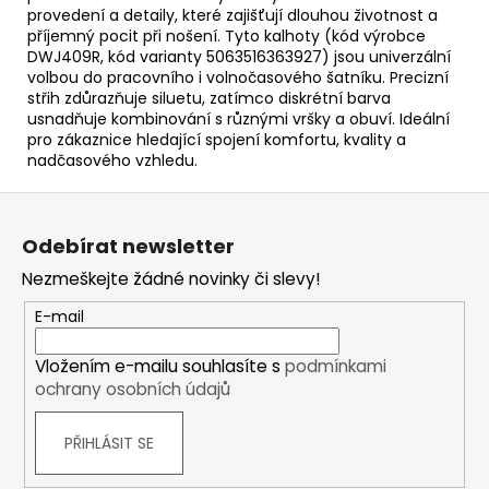
provedení a detaily, které zajišťují dlouhou životnost a
příjemný pocit při nošení. Tyto kalhoty (kód výrobce
DWJ409R, kód varianty 5063516363927) jsou univerzální
volbou do pracovního i volnočasového šatníku. Precizní
střih zdůrazňuje siluetu, zatímco diskrétní barva
usnadňuje kombinování s různými vršky a obuví. Ideální
pro zákaznice hledající spojení komfortu, kvality a
nadčasového vzhledu.
Z
á
Odebírat newsletter
p
Nezmeškejte žádné novinky či slevy!
a
t
E-mail
í
Vložením e-mailu souhlasíte s
podmínkami
ochrany osobních údajů
PŘIHLÁSIT SE