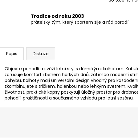
Tradice od roku 2003
přátelský tým, který sportem žije a rád poradí
Popis
Diskuze
Objevte pohodlí a svěží letní styl s dámskými kalhotami Kabuki
zaručuje komfort i během horkých dnů, zatímco moderní střih 
pohybu. Kalhoty mají univerzální design vhodný pro každodenn
zkombinujete s tričkem, halenkou nebo lehkým svetrem. Kvalit
životnost, praktické kapsy poskytují úložný prostor pro drobnost
pohodlí, praktičnosti a současného vzhledu pro letní sezónu.