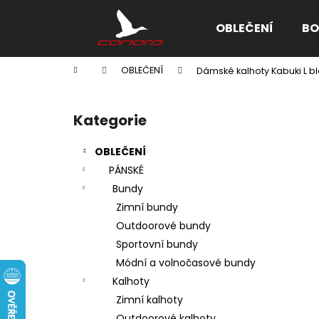
K
Přejít
na
o
OBLEČENÍ
BO
obsah
Zpět
Zpět
š
do
do
í
Domů
OBLEČENÍ
Dámské kalhoty Kabuki L b
k
obchodu
obchodu
P
o
Kategorie
Přeskočit
s
kategorie
t
OBLEČENÍ
r
PÁNSKÉ
a
Bundy
n
Zimní bundy
n
Outdoorové bundy
í
Sportovní bundy
p
Módní a volnočasové bundy
a
Kalhoty
n
Zimní kalhoty
e
Outdoorové kalhoty