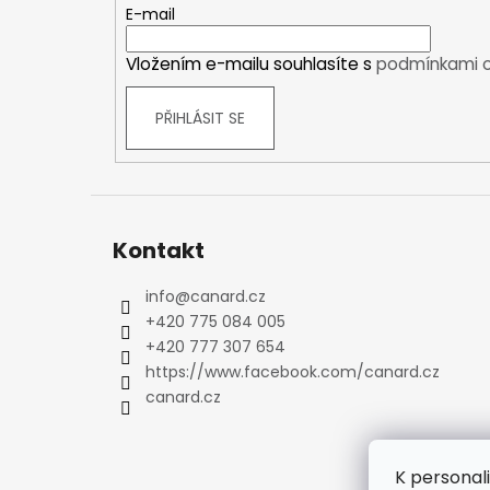
t
Kraťasy
E-mail
í
Trika a košile
Vložením e-mailu souhlasíte s
podmínkami o
Šaty, sukně
Mikiny
PŘIHLÁSIT SE
Vesty
Ponožky
Zimní ponožky
Outdoorové ponožky
Sportovní ponožky
Kontakt
Kompresní ponožky
info
@
canard.cz
Čepice, čelenky
+420 775 084 005
Rukavice
+420 777 307 654
Plavky
https://www.facebook.com/canard.cz
Ostatní
canard.cz
DĚTSKÉ
Bundy
Zimní bundy
K personal