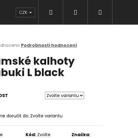
Hledat
Přihlášení
Nákupní
Značky
CZK
košík
rné
odnoceno
Podrobnosti hodnocení
cení
mské kalhoty
ktu
buki L black
ček.
OST
e doručit do:
Zvolte variantu
te
Kód:
Zvolte
Značka: