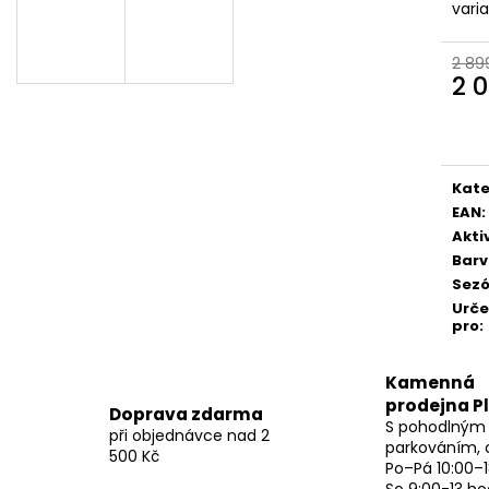
vari
2 89
2 
Měr
cena
Kate
EAN
:
Akti
Bar
Sez
Urč
pro
:
Kamenná
prodejna P
Doprava zdarma
S pohodlným
při objednávce nad 2
parkováním, 
500 Kč
Po–Pá 10:00–1
So 9:00-13 ho