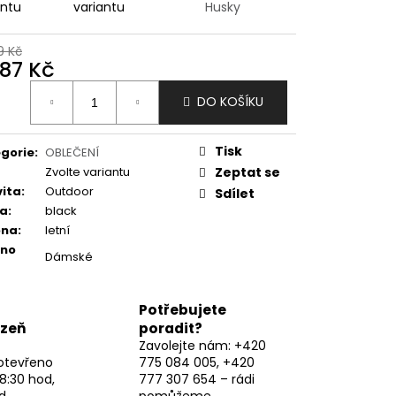
antu
variantu
Husky
9 Kč
087 Kč
ná
DO KOŠÍKU
:
Tisk
gorie
:
OBLEČENÍ
Zvolte variantu
Zeptat se
vita
:
Outdoor
Sdílet
va
:
black
óna
:
letní
eno
Dámské
Potřebujete
lzeň
poradit?
Zavolejte nám: +420
otevřeno
775 084 005, +420
8:30 hod,
777 307 654 – rádi
d
pomůžeme.