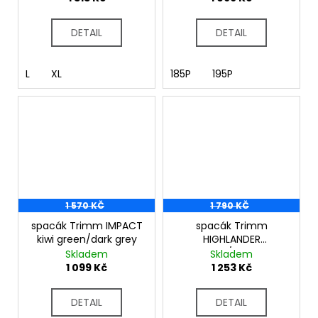
DETAIL
DETAIL
L
XL
185P
195P
1 570 KČ
1 790 KČ
spacák Trimm IMPACT
spacák Trimm
kiwi green/dark grey
HIGHLANDER
červená/tm. šedá
Skladem
Skladem
1 099 Kč
1 253 Kč
DETAIL
DETAIL