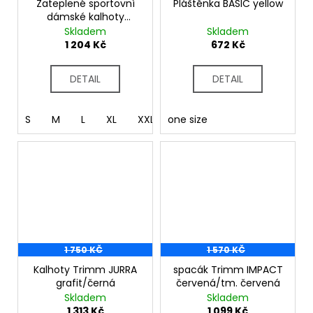
č
Zateplené sportovní
Pláštěnka BASIC yellow
u
dámské kalhoty
j
RONDA SHORT
Skladem
Skladem
grafit/black
1 204 Kč
672 Kč
e
m
e
DETAIL
DETAIL
S
M
L
XL
XXL
one size
1 750 KČ
1 570 KČ
Kalhoty Trimm JURRA
spacák Trimm IMPACT
grafit/černá
červená/tm. červená
Skladem
Skladem
1 313 Kč
1 099 Kč