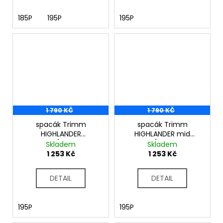
185P
195P
195P
1 790 KČ
1 790 KČ
spacák Trimm
spacák Trimm
HIGHLANDER
HIGHLANDER mid
olivová/tm. šedá
blue/sea blue
Skladem
Skladem
1 253 Kč
1 253 Kč
DETAIL
DETAIL
195P
195P