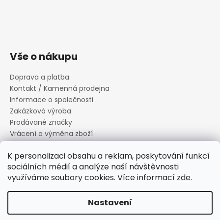
Vše o nákupu
Doprava a platba
Kontakt / Kamenná prodejna
Informace o společnosti
Zakázková výroba
Prodávané značky
Vrácení a výměna zboží
Zásady zpracování osobních údajů
K personalizaci obsahu a reklam, poskytování funkcí
Informace o souborech cookies
sociálních médií a analýze naší návštěvnosti
Reklamační řád
využíváme soubory cookies. Více informací
zde
.
Obchodní podmínky
Nastavení
Vytvořil Shoptet