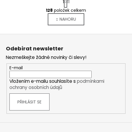
1
11
t
O
r
128
položek celkem
v
á
NAHORU
l
n
k
á
o
d
Z
v
a
á
á
c
Odebírat newsletter
n
p
í
í
Nezmeškejte žádné novinky či slevy!
p
a
r
t
E-mail
v
í
k
Vložením e-mailu souhlasíte s
podmínkami
y
ochrany osobních údajů
v
ý
PŘIHLÁSIT SE
p
i
s
u