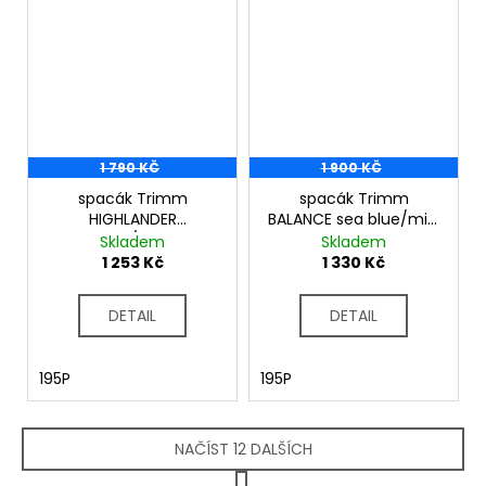
1 790 KČ
1 900 KČ
spacák Trimm
spacák Trimm
HIGHLANDER
BALANCE sea blue/mid.
lagoon/lemon
blue
Skladem
Skladem
1 253 Kč
1 330 Kč
DETAIL
DETAIL
195P
195P
NAČÍST 12 DALŠÍCH
S