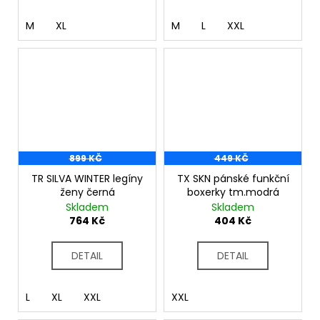
M
XL
M
L
XXL
899 KČ
449 KČ
TR SILVA WINTER legíny
TX SKN pánské funkční
ženy černá
boxerky tm.modrá
Skladem
Skladem
764 Kč
404 Kč
DETAIL
DETAIL
L
XL
XXL
XXL