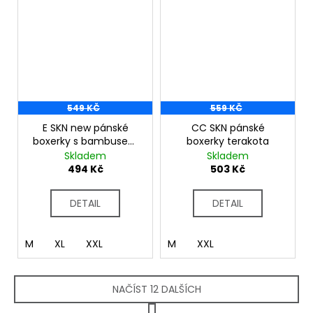
549 KČ
559 KČ
E SKN new pánské
CC SKN pánské
boxerky s bambusem
boxerky terakota
tm.modrá
Skladem
Skladem
494 Kč
503 Kč
DETAIL
DETAIL
M
XL
XXL
M
XXL
NAČÍST 12 DALŠÍCH
S