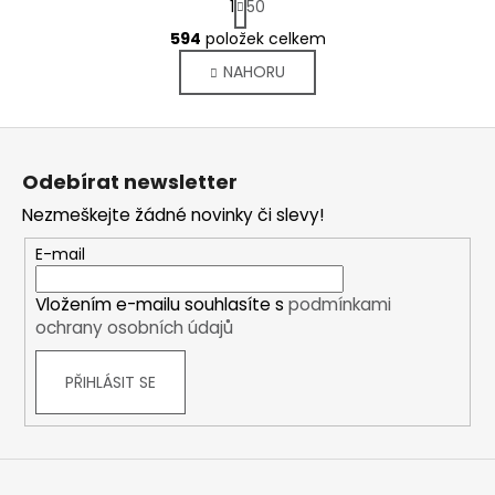
1
50
t
O
r
594
položek celkem
v
á
NAHORU
l
n
k
á
o
d
Z
v
a
á
á
c
Odebírat newsletter
n
p
í
í
Nezmeškejte žádné novinky či slevy!
p
a
r
t
E-mail
v
í
k
Vložením e-mailu souhlasíte s
podmínkami
y
ochrany osobních údajů
v
ý
PŘIHLÁSIT SE
p
i
s
u