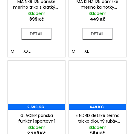
č
MA NKR 125 pánské
MA KLHZ 125 dámské
u
merino triko s krátkým
merino kalhotky
j
rukávem černo-
černo-modrá
Skladem
Skladem
modrá
899 Kč
449 Kč
e
m
e
DETAIL
DETAIL
M
XXL
M
XL
2 599 KČ
649 KČ
GLACIER pánská
E NDRD dětské termo
funkční sportovní
tričko dlouhý rukáv
mikina
bambus tm.modrá
Skladem
Skladem
červená/stř.modrá/tm.modrá
2 209 Kč
584 Kč