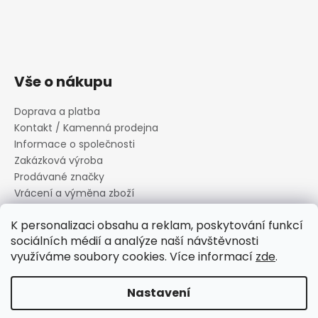
Vše o nákupu
Doprava a platba
Kontakt / Kamenná prodejna
Informace o společnosti
Zakázková výroba
Prodávané značky
Vrácení a výměna zboží
Zásady zpracování osobních údajů
K personalizaci obsahu a reklam, poskytování funkcí
Informace o souborech cookies
sociálních médií a analýze naší návštěvnosti
Reklamační řád
využíváme soubory cookies. Více informací
zde
.
Obchodní podmínky
Nastavení
Vytvořil Shoptet