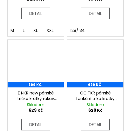
DETAIL
DETAIL
M
L
XL
XXL
128/134
699 KČ
699 KČ
E NKR new pánské
CC TKR pánské
tričko krátký rukáv
funkční triko krátký
bambus tm.modrá
rukáv terakota
Skladem
Skladem
629 Kč
629 Kč
DETAIL
DETAIL