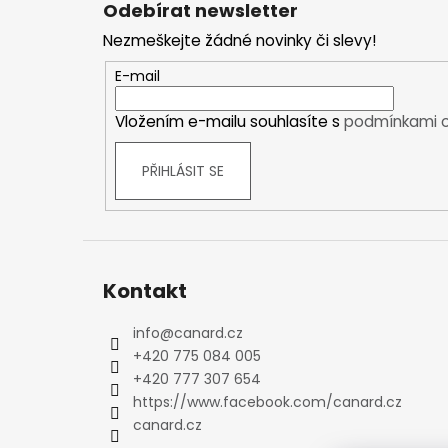
Odebírat newsletter
p
Plavky
Nezmeškejte žádné novinky či slevy!
a
Ostatní
t
DÁMSKÉ
E-mail
í
Bundy
Vložením e-mailu souhlasíte s
podmínkami o
Zimní bundy
Outdoorové bundy
PŘIHLÁSIT SE
Sportovní bundy
Módní a volnočasové bundy
Kalhoty
Zimní kalhoty
Outdoorové kalhoty
Kontakt
Sportovní kalhoty
Funkční prádlo
info
@
canard.cz
+420 775 084 005
Krátký rukáv
+420 777 307 654
Dlouhý rukáv
https://www.facebook.com/canard.cz
Spodky
canard.cz
Spodní prádlo