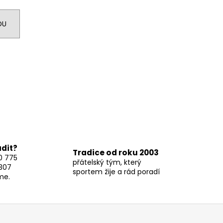
DU
adit?
Tradice od roku 2003
0 775
přátelský tým, který
307
sportem žije a rád poradí
me.