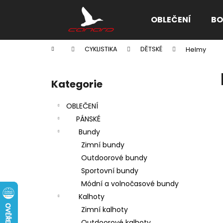
K
Přejít
na
o
OBLEČENÍ
BO
obsah
Zpět
Zpět
š
do
do
í
Domů
CYKLISTIKA
DĚTSKÉ
Helmy
k
obchodu
obchodu
P
o
Kategorie
Přeskočit
s
kategorie
t
OBLEČENÍ
r
PÁNSKÉ
a
Bundy
n
Zimní bundy
n
Outdoorové bundy
í
Sportovní bundy
p
Módní a volnočasové bundy
a
Kalhoty
n
Zimní kalhoty
e
Outdoorové kalhoty