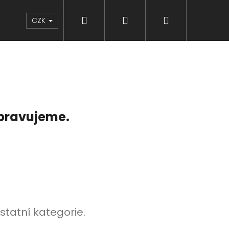
Hledat
Přihlášení
Nákupní
Značky
CZK
košík
ipravujeme.
statní kategorie.