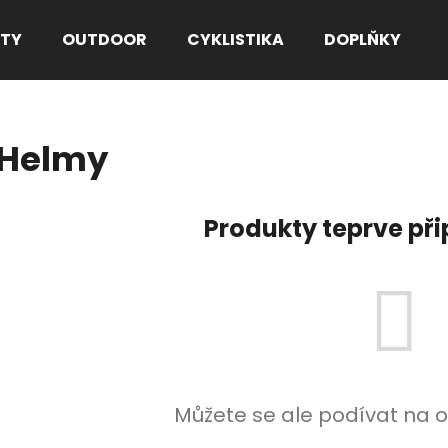
TY
OUTDOOR
CYKLISTIKA
DOPLŇKY
Co potřebujete najít?
Helmy
HLEDAT
Produkty teprve př
Doporučujeme
Můžete se ale podívat na o