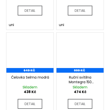
DETAIL
DETAIL
uni
uni
649 KČ
999 KČ
Čelovka Selma modrá
Ruční svítilna
Montegra 150
Handtorch RCE561
Skladem
Skladem
black
438 Kč
474 Kč
DETAIL
DETAIL