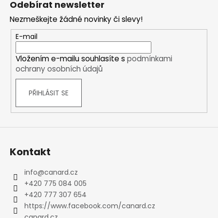
Odebírat newsletter
p
Nezmeškejte žádné novinky či slevy!
a
t
E-mail
í
Vložením e-mailu souhlasíte s
podmínkami
ochrany osobních údajů
PŘIHLÁSIT SE
Kontakt
info
@
canard.cz
+420 775 084 005
+420 777 307 654
https://www.facebook.com/canard.cz
canard.cz