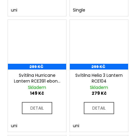
uni
Single
289 KČ
299 KČ
Svítilna Hurricane
Svítilna Helia 3 Lantern
Lantern RCE391 ebony
RCE104
grey
Skladem
Skladem
149 Kč
279 Kč
DETAIL
DETAIL
uni
uni