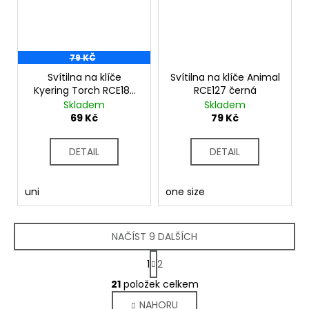
79 KČ
Svítilna na klíče
Svítilna na klíče Animal
Kyering Torch RCE182
RCE127 černá
stříbrná
Skladem
Skladem
69 Kč
79 Kč
DETAIL
DETAIL
uni
one size
NAČÍST 9 DALŠÍCH
S
1
2
t
O
r
21
položek celkem
v
á
NAHORU
l
n