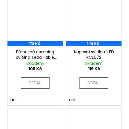
179 KČ
149 KČ
Přenosná camping
Kapesní svítilna 1LED
svítilna Teda Table
RCE072
Lantern RCE250
Skladem
Skladem
109 Kč
119 Kč
DETAIL
DETAIL
uni
uni