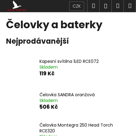
K
Přejít
Hledat
Náku
M
Přihlášen
CZK
na
o
obsah
Zpět
Zpět
košík
š
Čelovky a baterky
í
C
k
Nejprodávanější
o
p
o
Kapesní svítilna 1LED RCE072
t
Skladem
ř
119 Kč
e
b
u
Čelovka SANDRA oranžová
Skladem
j
506 Kč
e
t
Čelovka Montegra 250 Head Torch
e
RCE320
n