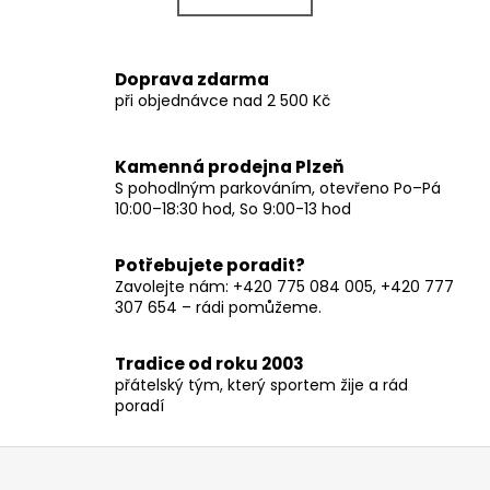
k
á
o
d
v
a
Doprava zdarma
á
c
při objednávce nad 2 500 Kč
n
í
í
p
r
Kamenná prodejna Plzeň
v
S pohodlným parkováním, otevřeno Po–Pá
10:00–18:30 hod, So 9:00-13 hod
k
y
v
Potřebujete poradit?
ý
Zavolejte nám: +420 775 084 005, +420 777
p
307 654 – rádi pomůžeme.
i
s
Tradice od roku 2003
u
přátelský tým, který sportem žije a rád
poradí
Z
á