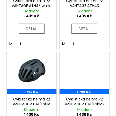
č
o
Cyklistická helma R2
Cyklistická helma R2
u
VANTAGE ATH43 white
VANTAGE ATH43
d
orange
Skladem
Skladem
j
u
1 435 Kč
1 435 Kč
e
k
m
t
e
DETAIL
DETAIL
ů
M
L
M
L
1 799 KČ
1 799 KČ
Cyklistická helma R2
Cyklistická helma R2
VANTAGE ATH43 blue
VANTAGE ATH43 black
Skladem
Skladem
1 435 Kč
1 435 Kč