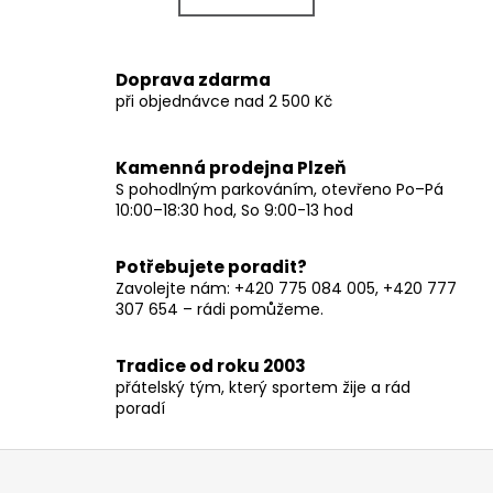
k
á
o
d
v
a
Doprava zdarma
á
c
při objednávce nad 2 500 Kč
n
í
í
p
r
Kamenná prodejna Plzeň
v
S pohodlným parkováním, otevřeno Po–Pá
10:00–18:30 hod, So 9:00-13 hod
k
y
v
Potřebujete poradit?
ý
Zavolejte nám: +420 775 084 005, +420 777
p
307 654 – rádi pomůžeme.
i
s
Tradice od roku 2003
u
přátelský tým, který sportem žije a rád
poradí
Z
á