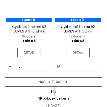
1 499 KČ
1 499 KČ
Cyklistická helma R2
Cyklistická helma R2
LUMEN ATH18 white
LUMEN ATH18 pink
Skladem
Skladem
1 195 Kč
1 195 Kč
DETAIL
DETAIL
M
L
M
NAČÍST 7 DALŠÍCH
S
1
2
t
O
r
19
položek celkem
v
á
NAHORU
l
n