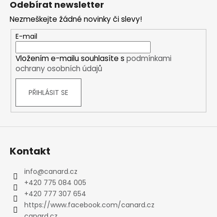
Odebírat newsletter
p
Nezmeškejte žádné novinky či slevy!
a
t
E-mail
í
Vložením e-mailu souhlasíte s
podmínkami
ochrany osobních údajů
PŘIHLÁSIT SE
Kontakt
info
@
canard.cz
+420 775 084 005
+420 777 307 654
https://www.facebook.com/canard.cz
canard.cz