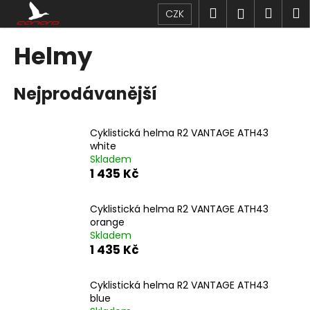
K
Přejít
Hledat
Náku
M
Přihlášen
CZK
na
o
obsah
Zpět
Zpět
košík
š
Helmy
í
C
k
Nejprodávanější
o
p
o
Cyklistická helma R2 VANTAGE ATH43
t
white
Skladem
ř
1 435 Kč
e
b
Cyklistická helma R2 VANTAGE ATH43
u
orange
j
Skladem
1 435 Kč
e
t
Cyklistická helma R2 VANTAGE ATH43
e
blue
n