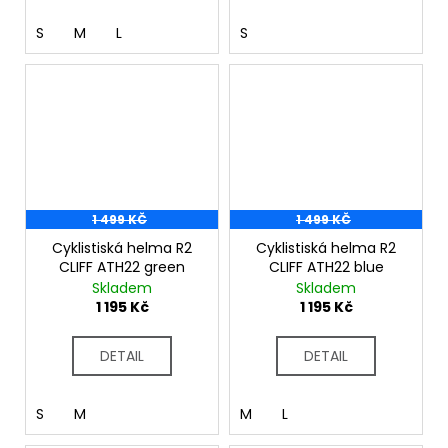
S
M
L
S
1 499 KČ
1 499 KČ
Cyklistiská helma R2
Cyklistiská helma R2
CLIFF ATH22 green
CLIFF ATH22 blue
Skladem
Skladem
1 195 Kč
1 195 Kč
DETAIL
DETAIL
S
M
M
L