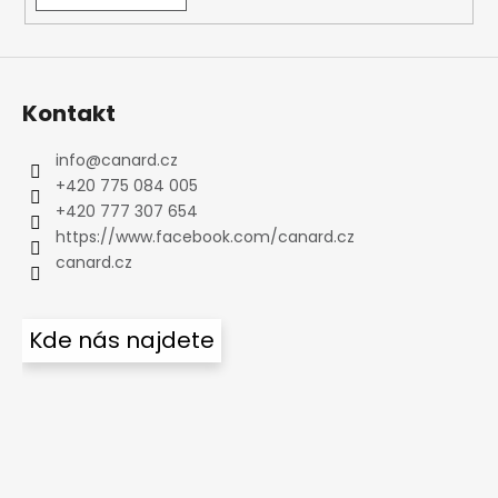
Kontakt
info
@
canard.cz
+420 775 084 005
+420 777 307 654
https://www.facebook.com/canard.cz
canard.cz
Kde nás najdete