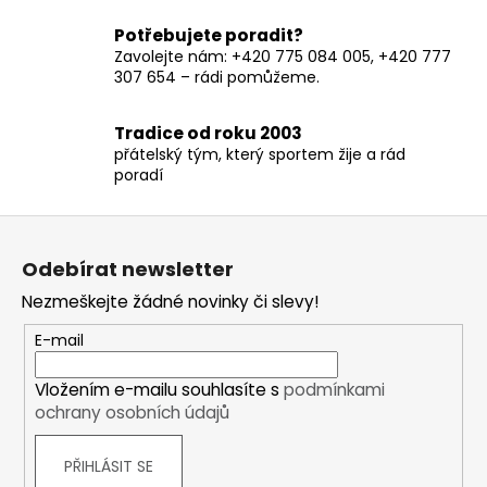
y
v
Potřebujete poradit?
ý
Zavolejte nám: +420 775 084 005, +420 777
p
307 654 – rádi pomůžeme.
i
s
Tradice od roku 2003
u
přátelský tým, který sportem žije a rád
poradí
Z
á
Odebírat newsletter
p
Nezmeškejte žádné novinky či slevy!
a
t
E-mail
í
Vložením e-mailu souhlasíte s
podmínkami
ochrany osobních údajů
PŘIHLÁSIT SE