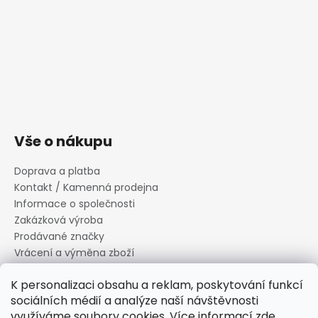
Vše o nákupu
Doprava a platba
Kontakt / Kamenná prodejna
Informace o společnosti
Zakázková výroba
Prodávané značky
Vrácení a výměna zboží
Zásady zpracování osobních údajů
K personalizaci obsahu a reklam, poskytování funkcí
Informace o souborech cookies
sociálních médií a analýze naší návštěvnosti
Reklamační řád
využíváme soubory cookies. Více informací
zde
.
Obchodní podmínky