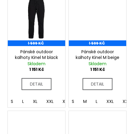
1 599 KČ
1 599 KČ
Pánské outdoor
Pánské outdoor
kalhoty Kinel M black
kalhoty Kinel M beige
Skladem
Skladem
1 151 Kč
1 151 Kč
DETAIL
DETAIL
S
L
XL
XXL
XXXL
S
L - long
M
L
XL - long
XXL
XXXL