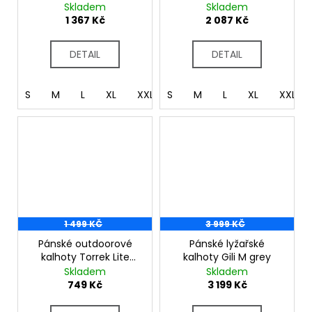
blue
Skladem
Skladem
1 367 Kč
2 087 Kč
DETAIL
DETAIL
S
M
L
XL
XXL
S
XXXL
M
L - long
L
XL
XL - lo
XXL
1 499 KČ
3 999 KČ
Pánské outdoorové
Pánské lyžařské
kalhoty Torrek Lite
kalhoty Gili M grey
DMJ625R Magnet
Skladem
Skladem
749 Kč
3 199 Kč