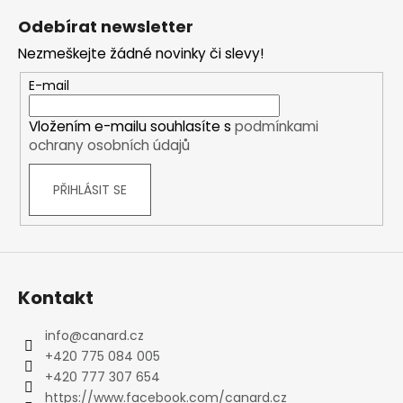
č
á
u
Odebírat newsletter
p
j
Nezmeškejte žádné novinky či slevy!
a
e
m
t
E-mail
e
í
Vložením e-mailu souhlasíte s
podmínkami
ochrany osobních údajů
PŘIHLÁSIT SE
Kontakt
info
@
canard.cz
+420 775 084 005
+420 777 307 654
https://www.facebook.com/canard.cz