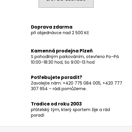
a
j
í
Doprava zdarma
t
při objednávce nad 2 500 Kč
?
Kamenná prodejna Plzeň
S pohodlným parkováním, otevřeno Po–Pá
10:00–18:30 hod, So 9:00-13 hod
HLEDAT
Potřebujete poradit?
Zavolejte nám: +420 775 084 005, +420 777
307 654 – rádi pomůžeme.
D
o
Tradice od roku 2003
p
přátelský tým, který sportem žije a rád
o
poradí
r
u
Z