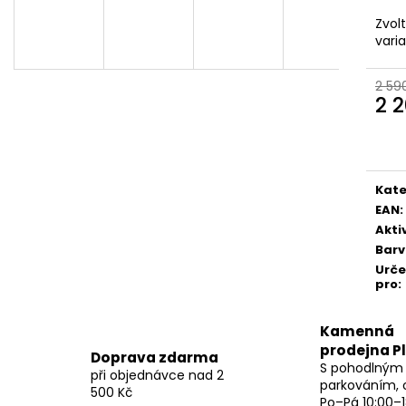
Zvol
vari
2 59
2 
Měr
cena
Kate
EAN
:
Akti
Bar
Urč
pro
:
Kamenná
prodejna P
Doprava zdarma
S pohodlným
při objednávce nad 2
parkováním, 
500 Kč
Po–Pá 10:00–1