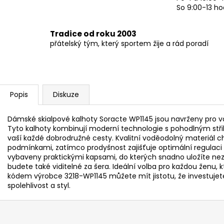
So 9:00-13 ho
Tradice od roku 2003
přátelský tým, který sportem žije a rád poradí
Popis
Diskuze
Dámské skialpové kalhoty Soracte WP1145 jsou navrženy pro váš
Tyto kalhoty kombinují moderní technologie s pohodlným stř
vaší každé dobrodružné cesty. Kvalitní voděodolný materiál c
podmínkami, zatímco prodyšnost zajišťuje optimální regulaci 
vybaveny praktickými kapsami, do kterých snadno uložíte nez
budete také viditelné za šera. Ideální volba pro každou ženu, k
kódem výrobce 3218-WP1145 můžete mít jistotu, že investujet
spolehlivost a styl.