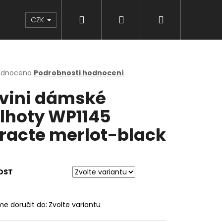
Hledat
Přihlášení
Nákupní
Značky
CZK
košík
rné
odnoceno
Podrobnosti hodnocení
cení
lvini dámské
ktu
lhoty WP1145
racte merlot-black
ček.
OST
e doručit do:
Zvolte variantu