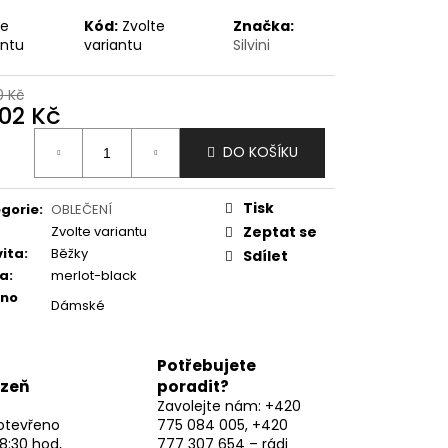
te
Kód:
Zvolte
Značka:
antu
variantu
Silvini
0 Kč
202 Kč
ná
DO KOŠÍKU
:
Tisk
gorie
:
OBLEČENÍ
Zvolte variantu
Zeptat se
vita
:
Běžky
Sdílet
va
:
merlot-black
eno
Dámské
Potřebujete
lzeň
poradit?
Zavolejte nám: +420
otevřeno
775 084 005, +420
8:30 hod,
777 307 654 – rádi