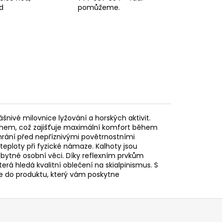
d
pomůžeme.
nivé milovnice lyžování a horských aktivit.
ihem, což zajišťuje maximální komfort během
hrání před nepříznivými povětrnostními
teploty při fyzické námaze. Kalhoty jsou
bytné osobní věci. Díky reflexním prvkům
terá hledá kvalitní oblečení na skialpinismus. S
e do produktu, který vám poskytne