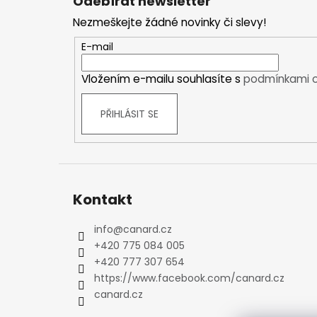
Odebírat newsletter
p
Kraťasy
Nezmeškejte žádné novinky či slevy!
a
Trika a košile
t
Šaty, sukně
E-mail
í
Mikiny
Vložením e-mailu souhlasíte s
podmínkami o
Vesty
Ponožky
PŘIHLÁSIT SE
Zimní ponožky
Outdoorové ponožky
Sportovní ponožky
Kompresní ponožky
Čepice, čelenky
Kontakt
Rukavice
info
@
canard.cz
Plavky
+420 775 084 005
Ostatní
+420 777 307 654
DĚTSKÉ
https://www.facebook.com/canard.cz
Bundy
canard.cz
Zimní bundy