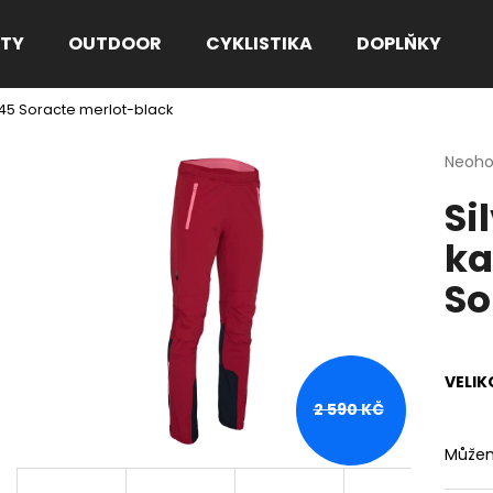
TY
OUTDOOR
CYKLISTIKA
DOPLŇKY
145 Soracte merlot-black
Co potřebujete najít?
Průmě
Neoh
hodno
Si
produ
HLEDAT
je
ka
0,0
z
So
5
Doporučujeme
hvězdi
VELIK
2 590 KČ
Můžem