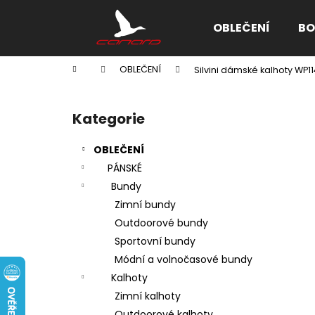
K
Přejít
na
o
OBLEČENÍ
BO
obsah
Zpět
Zpět
š
do
do
í
Domů
OBLEČENÍ
Silvini dámské kalhoty WP1
k
obchodu
obchodu
P
o
Kategorie
Přeskočit
s
kategorie
t
OBLEČENÍ
r
PÁNSKÉ
a
Bundy
n
Zimní bundy
n
Outdoorové bundy
í
Sportovní bundy
p
Módní a volnočasové bundy
a
Kalhoty
n
Zimní kalhoty
e
Outdoorové kalhoty