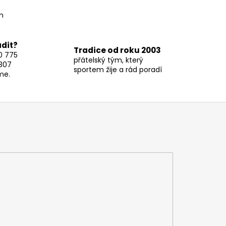
m
adit?
Tradice od roku 2003
0 775
přátelský tým, který
307
sportem žije a rád poradí
me.