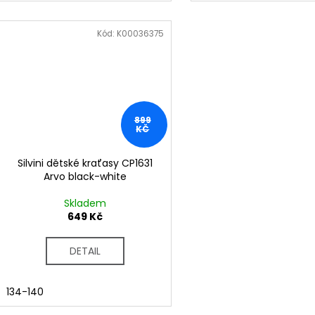
Kód:
K00036375
899
KČ
Silvini dětské kraťasy CP1631
Arvo black-white
Skladem
649 Kč
DETAIL
134-140