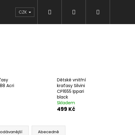
Hledat
Přihlášení
Nákupní
Značky
CZK
košík
ťasy
Dětské vnitřní
288 Acri
kraťasy Silvini
CP1655 Ippari
black
Skladem
499 Kč
rodávanější
Abecedně