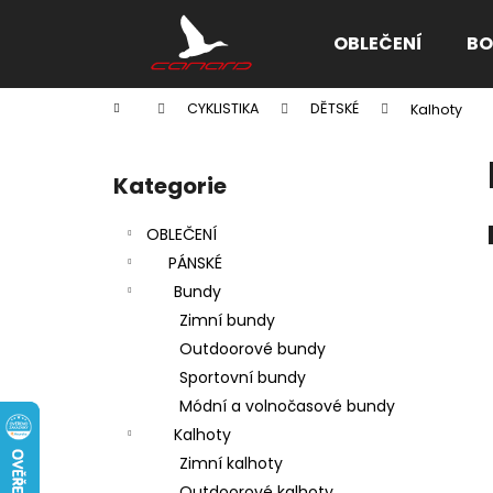
K
Přejít
na
o
OBLEČENÍ
BO
obsah
Zpět
Zpět
š
do
do
í
Domů
CYKLISTIKA
DĚTSKÉ
Kalhoty
k
obchodu
obchodu
P
o
Kategorie
Přeskočit
s
kategorie
t
OBLEČENÍ
r
PÁNSKÉ
a
Bundy
n
Zimní bundy
n
Outdoorové bundy
í
Sportovní bundy
p
Módní a volnočasové bundy
a
Kalhoty
n
Zimní kalhoty
e
Outdoorové kalhoty