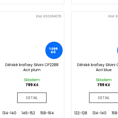
Kód:
K00064076
Kód:
K
1 299
KČ
Dětské kraťasy Silvini CP2288
Dětské kraťasy Silvini
Acri plum
Acri blue
Skladem
Skladem
799 Kč
799 Kč
DETAIL
DETAIL
134-140
146-152
158-164
122-128
134-140
158