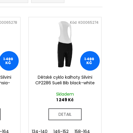
00065278
Kód:
K00065274
1 499
1 499
KČ
KČ
ilvini
Dětské cyklo kalhoty Silvini
hsia-
CP2286 Sueli Bib black-white
Skladem
1 249 Kč
DETAIL
8-164
134-140
146-152
158-164