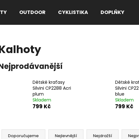
TY
OUTDOOR
CYKLISTIKA
DOPLŇKY
Co potřebujete najít?
Kalhoty
HLEDAT
Nejprodávanější
Dětské kraťasy
Dětské kra
Doporučujeme
Silvini CP2288 Acri
Silvini CP2
plum
blue
Skladem
Skladem
799 Kč
799 Kč
Ř
a
Doporučujeme
Nejlevnější
Nejdražší
Nejp