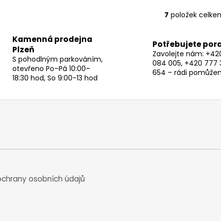
7
položek celke
O
v
Kamenná prodejna
l
Potřebujete por
Plzeň
á
Zavolejte nám: +42
S pohodlným parkováním,
d
084 005, +420 777 
otevřeno Po–Pá 10:00–
a
654 – rádi pomůže
18:30 hod, So 9:00-13 hod
c
í
p
r
v
k
y
v
ý
chrany osobních údajů
p
i
s
u