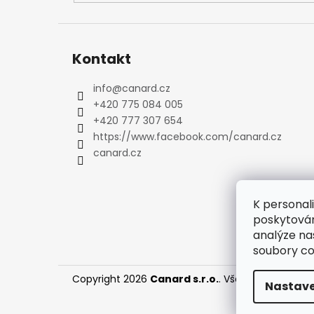
Ponožky
Zimní ponožky
Outdoorové ponožky
Sportovní ponožky
Kontakt
Kompresní ponožky
info
@
canard.cz
Čepice, čelenky
+420 775 084 005
Rukavice
+420 777 307 654
Plavky
https://www.facebook.com/canard.cz
Ostatní
canard.cz
BOTY
PÁNSKÉ
Zimní boty
K personal
poskytován
Trekové boty
analýze na
Běžecké boty
soubory co
Sandály
Ostatní
Copyright 2026
Canard s.r.o.
. Všechna práva vy
Nastave
DÁMSKÉ
Zimní boty