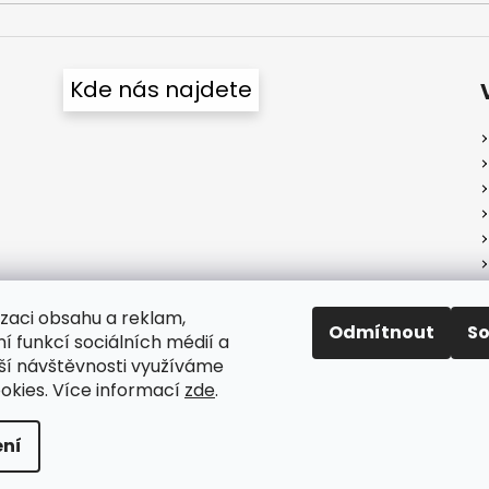
Kde nás najdete
izaci obsahu a reklam,
Odmítnout
S
í funkcí sociálních médií a
ší návštěvnosti využíváme
okies. Více informací
zde
.
hrazena.
Upravit nastavení cookies
ní