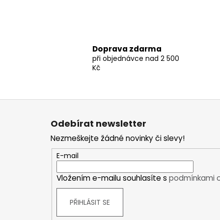
Outdoorové bundy
Sportovní bundy
Módní a volnočasové bundy
Kalhoty
Doprava zdarma
Zimní kalhoty
při objednávce nad 2 500
Outdoorové kahloty
Kč
Sportovní kalhoty
Funkční prádlo
Z
Krátký rukáv
á
Dlouhý rukáv
Odebírat newsletter
p
Spodky
Nezmeškejte žádné novinky či slevy!
a
Spodní prádlo
t
E-mail
Kraťasy
í
Trika a košile
Vložením e-mailu souhlasíte s
podmínkami o
Šaty, sukně
Mikiny
PŘIHLÁSIT SE
Vesty