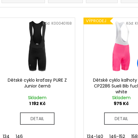
z
e
V
n
VÝPRODEJ
ý
Kód:
K00040168
Kód:
K
í
p
p
i
r
s
o
p
d
r
u
o
k
d
Dětské cyklo kraťasy PURE Z
Dětské cyklo kalhoty S
t
Junior černá
CP2286 Sueli Bib fuc
u
white
ů
k
Skladem
Skladem
t
1 192 Kč
975 Kč
ů
DETAIL
DETAIL
134
146
134-140
146-152
15