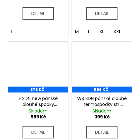
DETAIL
DETAIL
L
M
L
XL
XXL
879 KČ
569 KČ
E SDN new pánské
WS SDN pánské dlouhé
dlouhé spodky
termospodky stř.
bambus modrá
modrá
Skladem
Skladem
599 Kč
399 Kč
DETAIL
DETAIL