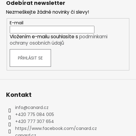
Odebírat newsletter
p
Nezmeškejte žádné novinky či slevy!
a
t
E-mail
í
Vložením e-mailu souhlasíte s
podmínkami
ochrany osobních údajů
PŘIHLÁSIT SE
Kontakt
info
@
canard.cz
+420 775 084 005
+420 777 307 654
https://www.facebook.com/canard.cz
canard.cz