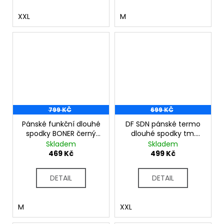
XXL
M
799 KČ
699 KČ
Pánské funkční dlouhé
DF SDN pánské termo
spodky BONER černý
dlouhé spodky tm.
melír
modrá
Skladem
Skladem
469 Kč
499 Kč
DETAIL
DETAIL
M
XXL