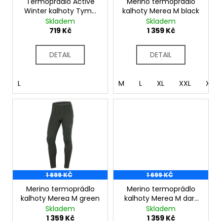
č
o
Termoprádlo Active
Merino termoprádlo
u
Winter kalhoty Tyme
kalhoty Merea M black
d
M black
Skladem
Skladem
j
u
719 Kč
1 359 Kč
e
k
m
t
e
DETAIL
DETAIL
ů
L
M
L
XL
XXL
XXX
1 699 KČ
1 699 KČ
Merino termoprádlo
Merino termoprádlo
kalhoty Merea M green
kalhoty Merea M dark
grey
Skladem
Skladem
1 359 Kč
1 359 Kč