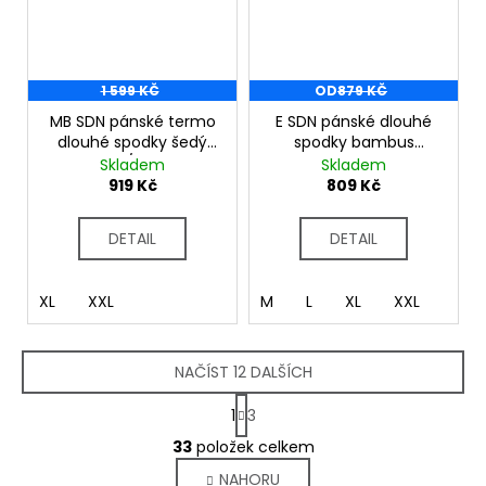
1 599 KČ
OD
879 KČ
MB SDN pánské termo
E SDN pánské dlouhé
dlouhé spodky šedý
spodky bambus
melír/petrol
zelená
Skladem
Skladem
919 Kč
809 Kč
DETAIL
DETAIL
XL
XXL
M
L
XL
XXL
NAČÍST 12 DALŠÍCH
S
1
3
t
O
r
33
položek celkem
v
á
NAHORU
l
n