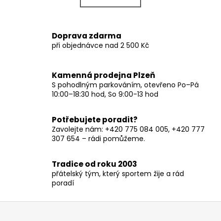
k
á
o
d
v
a
Doprava zdarma
á
c
při objednávce nad 2 500 Kč
n
í
í
p
r
Kamenná prodejna Plzeň
v
S pohodlným parkováním, otevřeno Po–Pá
10:00–18:30 hod, So 9:00-13 hod
k
y
v
Potřebujete poradit?
ý
Zavolejte nám: +420 775 084 005, +420 777
p
307 654 – rádi pomůžeme.
i
s
Tradice od roku 2003
u
přátelský tým, který sportem žije a rád
poradí
Z
á