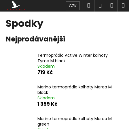
K
Přejít
Hledat
Náku
M
Přihlášen
CZK
na
o
obsah
Zpět
Zpět
košík
š
Spodky
í
C
k
Nejprodávanější
o
p
o
Termoprádlo Active Winter kalhoty
t
Tyme M black
Skladem
ř
719 Kč
e
b
Merino termoprádlo kalhoty Merea M
u
black
j
Skladem
1 359 Kč
e
t
Merino termoprádlo kalhoty Merea M
e
green
n