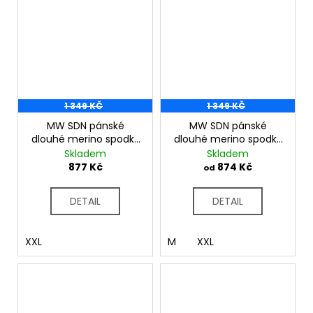
1 349 KČ
1 349 KČ
MW SDN pánské
MW SDN pánské
dlouhé merino spodky
dlouhé merino spodky
šedý melír
petrol melír
Skladem
Skladem
877 Kč
874 Kč
od
DETAIL
DETAIL
XXL
M
XXL