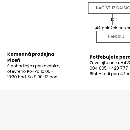
NAČÍST 12 DALŠÍ
S
1
4
t
O
r
42
položek celk
v
á
NAHORU
l
n
k
á
o
d
Kamenná prodejna
v
a
Potřebujete por
á
Plzeň
c
Zavolejte nám: +42
n
S pohodlným parkováním,
084 005, +420 777 
í
í
otevřeno Po–Pá 10:00–
654 – rádi pomůže
p
18:30 hod, So 9:00-13 hod
r
v
k
y
v
ý
p
i