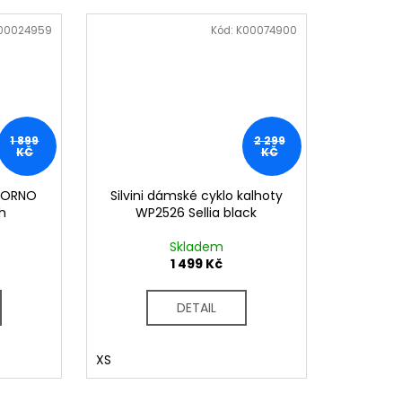
00024959
Kód:
K00074900
1 899
2 299
KČ
KČ
SORNO
Silvini dámské cyklo kalhoty
h
WP2526 Sellia black
Skladem
1 499 Kč
DETAIL
XS