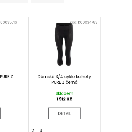
K00035716
Kód:
K00034783
PURE Z
Dámské 3/4 cyklo kalhoty
PURE Z černá
Skladem
1 912 Kč
DETAIL
2
3