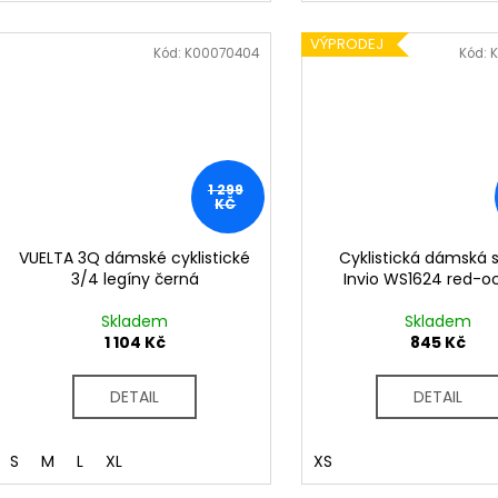
VÝPRODEJ
Kód:
K00070404
Kód:
1 299
KČ
VUELTA 3Q dámské cyklistické
Cyklistická dámská 
3/4 legíny černá
Invio WS1624 red-o
Skladem
Skladem
1 104 Kč
845 Kč
DETAIL
DETAIL
S
M
L
XL
XS