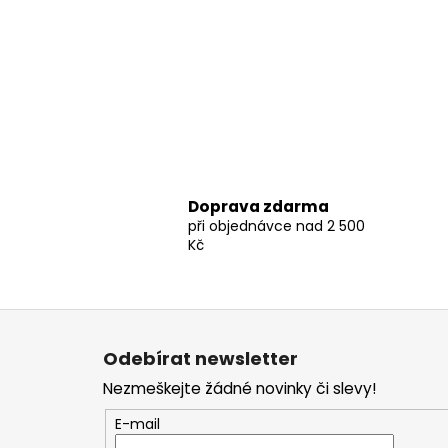
Ponožky
Zimní ponožky
Outdoorové ponožky
Sportovní ponožky
Kompresní ponožky
Čepice, čelenky
Rukavice
Plavky
Doprava zdarma
Ostatní
při objednávce nad 2 500
BOTY
Kč
PÁNSKÉ
Zimní boty
Trekové boty
Z
Běžecké boty
á
Odebírat newsletter
Sandály
p
Nezmeškejte žádné novinky či slevy!
Ostatní
a
DÁMSKÉ
t
E-mail
Zimní boty