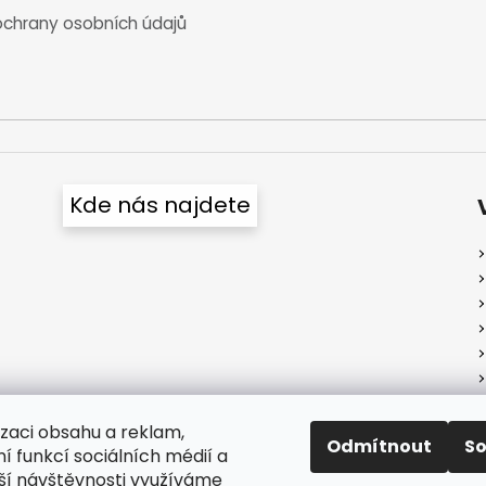
s
chrany osobních údajů
u
Kde nás najdete
izaci obsahu a reklam,
Odmítnout
S
í funkcí sociálních médií a
ší návštěvnosti využíváme