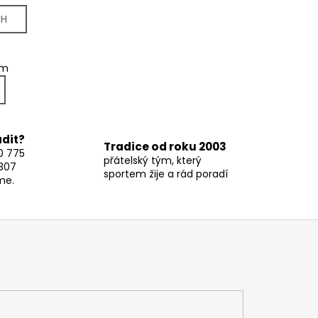
CH
em
adit?
Tradice od roku 2003
0 775
přátelský tým, který
307
sportem žije a rád poradí
me.