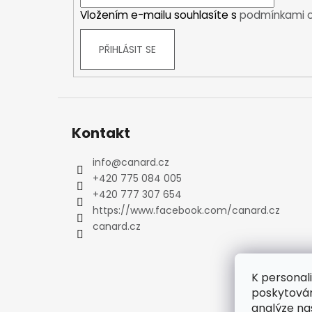
í
Vložením e-mailu souhlasíte s
podmínkami o
Trekové boty
Běžecké boty
PŘIHLÁSIT SE
Sandály
Ostatní
DĚTSKÉ
Zimní boty
Trekové boty
Kontakt
Běžecké boty
Sandály
info
@
canard.cz
Ostatní
+420 775 084 005
+420 777 307 654
OUTDOOR
https://www.facebook.com/canard.cz
Stany
canard.cz
Pro 1 osobu
Pro 2 osoby
Pro 3 osoby
K personal
Pro 4 osoby
poskytován
Pro 5 osob
analýze na