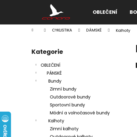
K
Přejít
na
o
OBLEČENÍ
BO
obsah
Zpět
Zpět
š
do
do
í
Domů
CYKLISTIKA
DÁMSKÉ
Kalhoty
k
obchodu
obchodu
P
o
Kategorie
Přeskočit
s
kategorie
t
OBLEČENÍ
r
PÁNSKÉ
a
Bundy
n
Zimní bundy
n
Outdoorové bundy
í
Sportovní bundy
p
Módní a volnočasové bundy
a
Kalhoty
n
Zimní kalhoty
e
Outdoorové kalhoty