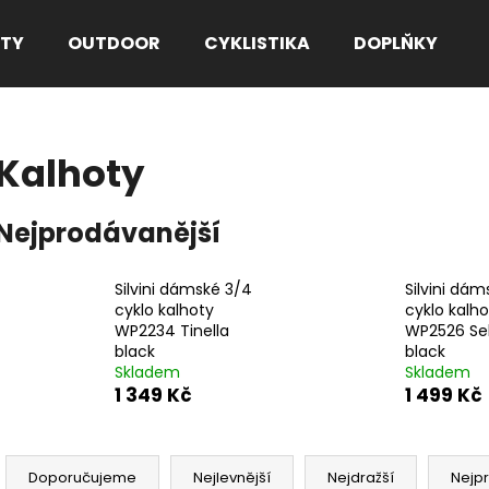
TY
OUTDOOR
CYKLISTIKA
DOPLŇKY
Co potřebujete najít?
Kalhoty
HLEDAT
Nejprodávanější
Silvini dámské 3/4
Silvini dám
Doporučujeme
cyklo kalhoty
cyklo kalho
WP2234 Tinella
WP2526 Sel
black
black
Skladem
Skladem
1 349 Kč
1 499 Kč
Ř
a
Doporučujeme
Nejlevnější
Nejdražší
Nejp