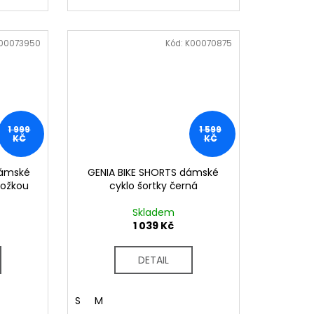
00073950
Kód:
K00070875
1 999
1 599
KČ
KČ
dámské
GENIA BIKE SHORTS dámské
vložkou
cyklo šortky černá
Skladem
1 039 Kč
DETAIL
S
M