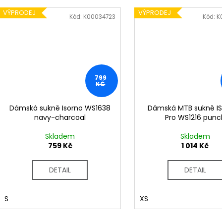
VÝPRODEJ
VÝPRODEJ
Kód:
K00034723
Kód:
K
799
KČ
Dámská sukně Isorno WS1638
Dámská MTB sukně I
navy-charcoal
Pro WS1216 punc
Skladem
Skladem
759 Kč
1 014 Kč
DETAIL
DETAIL
S
XS