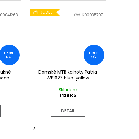
VÝPRODEJ
K00041268
Kód:
K00035797
1 799
1 199
KČ
KČ
sukně
Dámské MTB kalhoty Patria
cean
WP1627 blue-yellow
Skladem
1 139 Kč
DETAIL
S