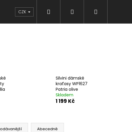
Hledat
Přihlášení
Nákupní
Značky
CZK
košík
ské
Silvini dámské
ty
kraťasy WP1627
lia
Patria olive
Skladem
1 199 Kč
rodávanější
Abecedně