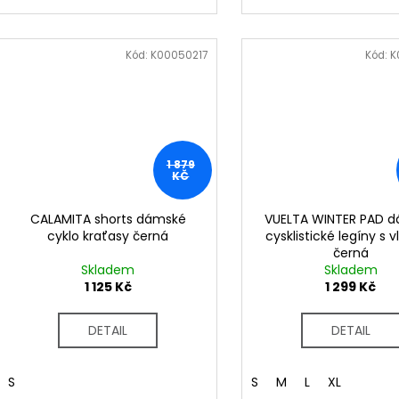
Kód:
K00050217
Kód:
K
1 879
KČ
CALAMITA shorts dámské
VUELTA WINTER PAD 
cyklo kraťasy černá
cysklistické legíny s 
černá
Skladem
Skladem
1 125 Kč
1 299 Kč
DETAIL
DETAIL
S
S
M
L
XL