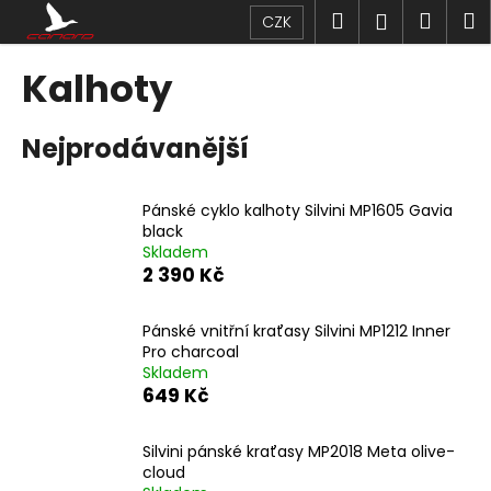
K
Přejít
Hledat
Náku
M
Přihlášen
CZK
na
o
obsah
Zpět
Zpět
košík
š
Kalhoty
í
C
k
Nejprodávanější
o
p
o
Pánské cyklo kalhoty Silvini MP1605 Gavia
t
black
Skladem
ř
2 390 Kč
e
b
Pánské vnitřní kraťasy Silvini MP1212 Inner
u
Pro charcoal
j
Skladem
649 Kč
e
t
Silvini pánské kraťasy MP2018 Meta olive-
e
cloud
n