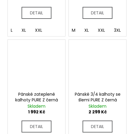
DETAIL
DETAIL
L
XL
XXL
M
XL
XXL
3XL
4
Pánské zateplené
Pánské 3/4 kalhoty se
kalhoty PURE Z černá
šlemi PURE Z černá
Skladem
Skladem
1 992 Kč
2 299 Kč
DETAIL
DETAIL