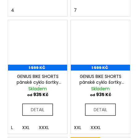
4
7
1 599 KČ
1 599 KČ
GENIUS BIKE SHORTS
GENIUS BIKE SHORTS
pánské cyklo šortky
pánské cyklo šortky
olivová/černá
černá
Skladem
Skladem
935 Kč
935 Kč
od
od
DETAIL
DETAIL
L
XXL
XXXL
XXL
XXXL