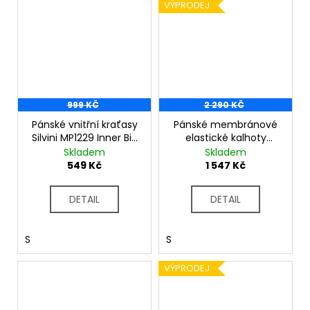
VÝPRODEJ
999 KČ
2 290 KČ
Pánské vnitřní kraťasy
Pánské membránové
Silvini MP1229 Inner Bib
elastické kalhoty
black
Movenza MP1706
Skladem
Skladem
black-lime
549 Kč
1 547 Kč
DETAIL
DETAIL
S
S
VÝPRODEJ