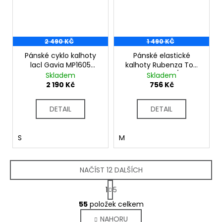
2 490 KČ
1 490 KČ
Pánské cyklo kalhoty
Pánské elastické
lacl Gavia MP1605
kalhoty Rubenza Top
black
MP1317 black/red
Skladem
Skladem
2 190 Kč
756 Kč
DETAIL
DETAIL
S
M
NAČÍST 12 DALŠÍCH
S
1
5
t
O
r
55
položek celkem
v
á
NAHORU
l
n