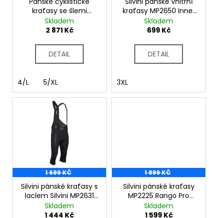
č
o
Pánské cyklistické
Silvini pánské vnitřní
u
kraťasy se šlemi
kraťasy MP2650 Inner
d
MOTION Z6 Pure Black
black
Skladem
Skladem
j
u
2 871 Kč
699 Kč
e
k
m
t
e
DETAIL
DETAIL
ů
4/L
5/XL
3XL
1 699 KČ
1 899 KČ
Silvini pánské kraťasy s
Silvini pánské kraťasy
laclem Silvini MP2631
MP2225 Rango Pro
Alvo Bib black
navy
Skladem
Skladem
1 444 Kč
1 599 Kč