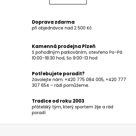
k
á
o
d
v
a
Doprava zdarma
á
c
při objednávce nad 2 500 Kč
n
í
í
p
r
Kamenná prodejna Plzeň
v
S pohodlným parkováním, otevřeno Po–Pá
10:00–18:30 hod, So 9:00-13 hod
k
y
v
Potřebujete poradit?
ý
Zavolejte nám: +420 775 084 005, +420 777
p
307 654 – rádi pomůžeme.
i
s
Tradice od roku 2003
u
přátelský tým, který sportem žije a rád
poradí
Z
á