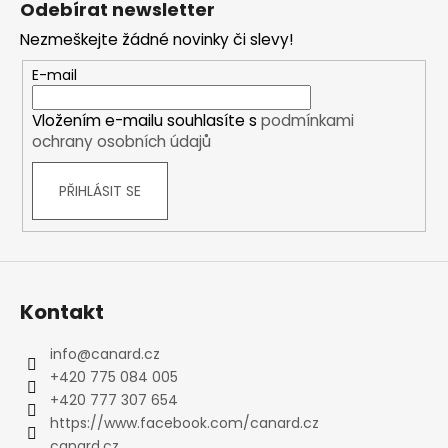
Odebírat newsletter
p
Nezmeškejte žádné novinky či slevy!
a
t
E-mail
í
Vložením e-mailu souhlasíte s
podmínkami
ochrany osobních údajů
PŘIHLÁSIT SE
Kontakt
info
@
canard.cz
+420 775 084 005
+420 777 307 654
https://www.facebook.com/canard.cz
canard.cz