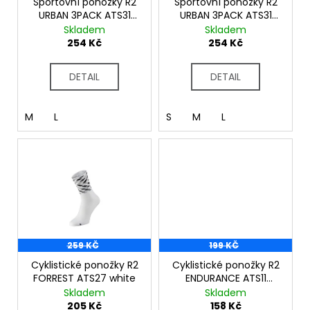
č
o
Sportovní ponožky R2
Sportovní ponožky R2
u
URBAN 3PACK ATS31
URBAN 3PACK ATS31
d
white
black
Skladem
Skladem
j
u
254 Kč
254 Kč
e
k
m
t
e
DETAIL
DETAIL
ů
M
L
S
M
L
259 KČ
199 KČ
Cyklistické ponožky R2
Cyklistické ponožky R2
FORREST ATS27 white
ENDURANCE ATS11
lavander
Skladem
Skladem
205 Kč
158 Kč