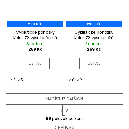
299 KČ
299 KČ
Cyklistické ponožky
Cyklistické ponožky
Kalas Z3 vysoké černá
Kalas Z3 vysoké bílá
Skladem
Skladem
269 Kč
269 Kč
DETAIL
DETAIL
43-45
40-42
NAČÍST 12 DALŠÍCH
S
1
8
t
O
r
89
položek celkem
v
á
NAHORU
l
n