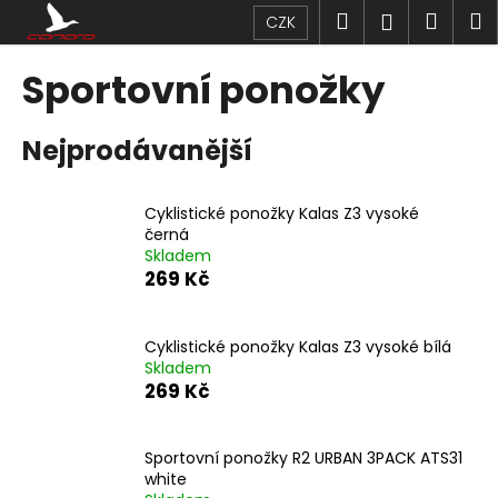
K
Přejít
Hledat
Náku
M
Přihlášen
CZK
na
o
obsah
Zpět
Zpět
košík
š
Sportovní ponožky
í
C
k
Nejprodávanější
o
p
o
Cyklistické ponožky Kalas Z3 vysoké
t
černá
Skladem
ř
269 Kč
e
b
u
Cyklistické ponožky Kalas Z3 vysoké bílá
Skladem
j
269 Kč
e
t
Sportovní ponožky R2 URBAN 3PACK ATS31
e
white
n