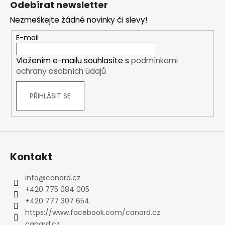
Odebírat newsletter
p
Nezmeškejte žádné novinky či slevy!
a
t
E-mail
í
Vložením e-mailu souhlasíte s
podmínkami
ochrany osobních údajů
PŘIHLÁSIT SE
Kontakt
info
@
canard.cz
+420 775 084 005
+420 777 307 654
https://www.facebook.com/canard.cz
canard.cz