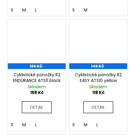
S
M
L
S
M
199 KČ
149 KČ
Cyklistické ponožky R2
Cyklistické ponožky R2
ENDURANCE ATS11 black
EASY ATS10 yellow
Skladem
Skladem
158 Kč
118 Kč
DETAIL
DETAIL
S
M
L
S
M
L