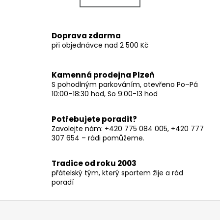
k
á
o
d
v
a
Doprava zdarma
á
c
při objednávce nad 2 500 Kč
n
í
í
p
r
Kamenná prodejna Plzeň
v
S pohodlným parkováním, otevřeno Po–Pá
10:00–18:30 hod, So 9:00-13 hod
k
y
v
Potřebujete poradit?
ý
Zavolejte nám: +420 775 084 005, +420 777
p
307 654 – rádi pomůžeme.
i
s
Tradice od roku 2003
u
přátelský tým, který sportem žije a rád
poradí
Z
á