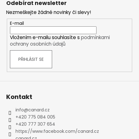
Odebírat newsletter
p
Nezmeškejte žádné novinky či slevy!
a
t
E-mail
í
Vložením e-mailu souhlasíte s
podmínkami
ochrany osobních údajů
PŘIHLÁSIT SE
Kontakt
info
@
canard.cz
+420 775 084 005
+420 777 307 654
https://www.facebook.com/canard.cz
canard.cz