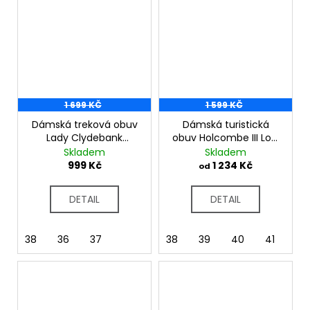
1 699 KČ
1 599 KČ
Dámská treková obuv
Dámská turistická
Lady Clydebank
obuv Holcombe III Low
RWF485 tm. modrá
RWF873 black
Skladem
Skladem
beaujolais
999 Kč
1 234 Kč
od
DETAIL
DETAIL
38
36
37
38
39
40
41
37