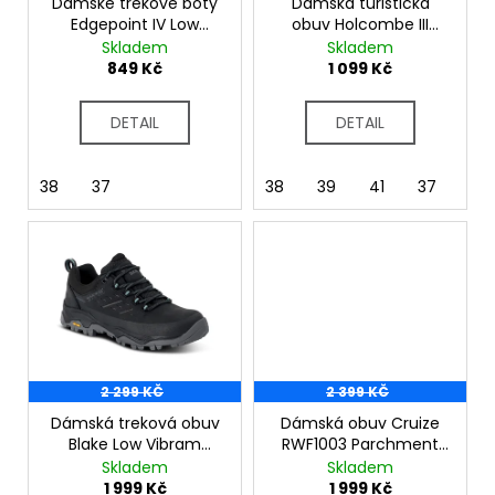
č
o
Dámské trekové boty
Dámská turistická
u
Edgepoint IV Low
obuv Holcombe III
d
RWF894 Black
RWF872 Black Purple
Skladem
Skladem
j
u
Sage
849 Kč
1 099 Kč
e
k
m
t
e
DETAIL
DETAIL
ů
38
37
38
39
41
37
2 299 KČ
2 399 KČ
Dámská treková obuv
Dámská obuv Cruize
Blake Low Vibram
RWF1003 Parchment
RWF1031 Black
Canary Yellow
Skladem
Skladem
1 999 Kč
1 999 Kč