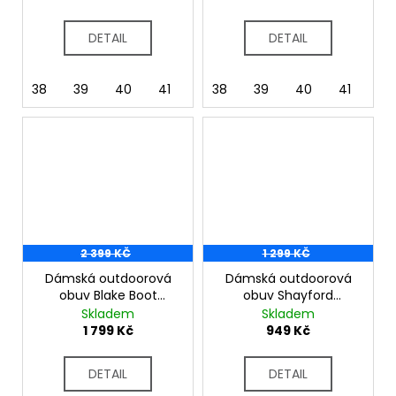
DETAIL
DETAIL
38
39
40
41
37
38
39
40
41
37
2 399 KČ
1 299 KČ
Dámská outdoorová
Dámská outdoorová
obuv Blake Boot
obuv Shayford
RWF900
RWF899 Brown
Skladem
Skladem
Chtnt/DkPmnt
1 799 Kč
949 Kč
DETAIL
DETAIL