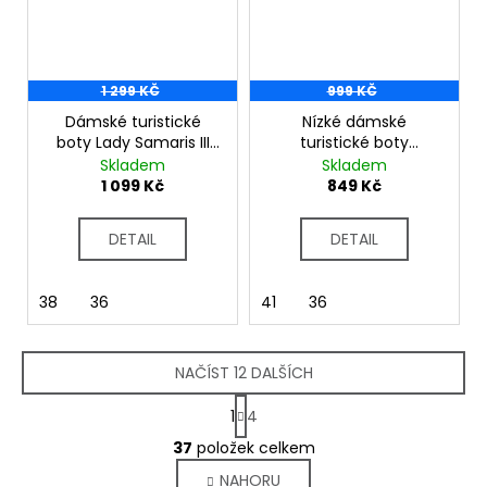
1 299 KČ
999 KČ
Dámské turistické
Nízké dámské
boty Lady Samaris III
turistické boty
Low RWF835 navy
Vendeavour RWF785
Skladem
Skladem
navy
1 099 Kč
849 Kč
DETAIL
DETAIL
38
36
41
36
NAČÍST 12 DALŠÍCH
S
1
4
t
O
r
37
položek celkem
v
á
NAHORU
l
n