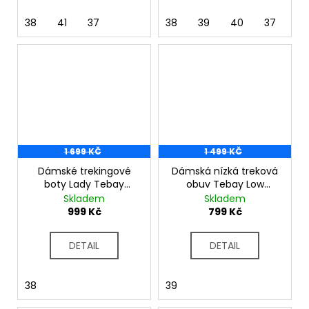
38
41
37
38
39
40
37
1 699 KČ
1 499 KČ
Dámské trekingové
Dámská nízká treková
boty Lady Tebay
obuv Tebay Low
RWF702 šedá
RWF703 tm. šedá
Skladem
Skladem
999 Kč
799 Kč
DETAIL
DETAIL
38
39