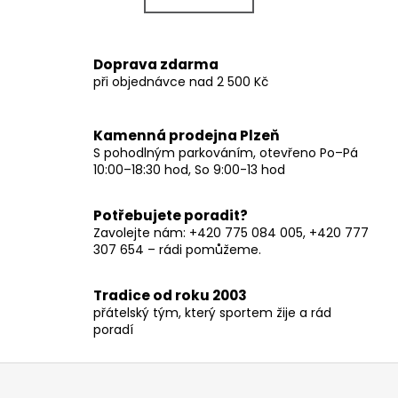
k
á
o
d
v
a
Doprava zdarma
á
c
při objednávce nad 2 500 Kč
n
í
í
p
r
Kamenná prodejna Plzeň
v
S pohodlným parkováním, otevřeno Po–Pá
10:00–18:30 hod, So 9:00-13 hod
k
y
v
Potřebujete poradit?
ý
Zavolejte nám: +420 775 084 005, +420 777
p
307 654 – rádi pomůžeme.
i
s
Tradice od roku 2003
u
přátelský tým, který sportem žije a rád
poradí
Z
á