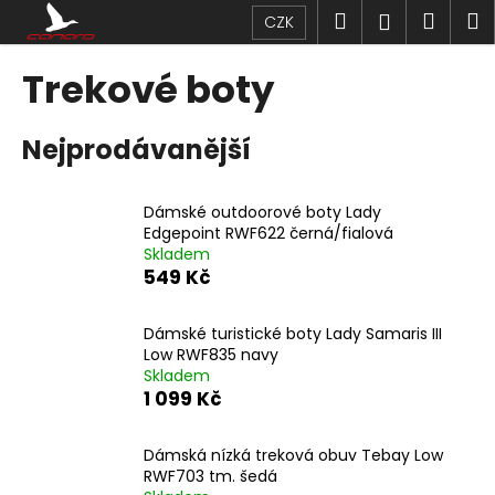
K
Přejít
Hledat
Náku
M
Přihlášen
CZK
na
o
obsah
Zpět
Zpět
košík
š
Trekové boty
í
C
k
Nejprodávanější
o
p
o
Dámské outdoorové boty Lady
t
Edgepoint RWF622 černá/fialová
Skladem
ř
549 Kč
e
b
Dámské turistické boty Lady Samaris III
u
Low RWF835 navy
j
Skladem
1 099 Kč
e
t
Dámská nízká treková obuv Tebay Low
e
RWF703 tm. šedá
n