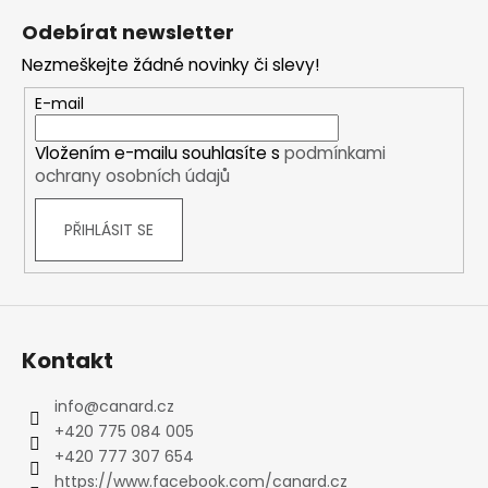
č
á
u
Odebírat newsletter
p
j
Nezmeškejte žádné novinky či slevy!
a
e
m
t
E-mail
e
í
Vložením e-mailu souhlasíte s
podmínkami
ochrany osobních údajů
PŘIHLÁSIT SE
Kontakt
info
@
canard.cz
+420 775 084 005
+420 777 307 654
https://www.facebook.com/canard.cz