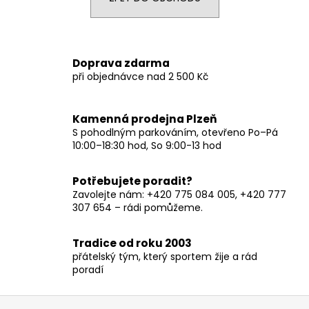
a
j
í
Doprava zdarma
t
při objednávce nad 2 500 Kč
?
Kamenná prodejna Plzeň
S pohodlným parkováním, otevřeno Po–Pá
10:00–18:30 hod, So 9:00-13 hod
HLEDAT
Potřebujete poradit?
Zavolejte nám: +420 775 084 005, +420 777
307 654 – rádi pomůžeme.
D
o
Tradice od roku 2003
p
přátelský tým, který sportem žije a rád
o
poradí
r
u
Z