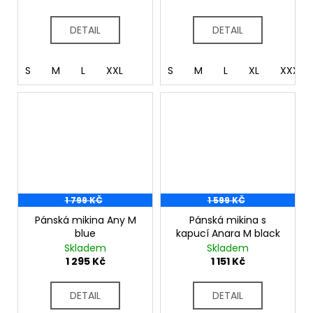
DETAIL
DETAIL
S
M
L
XXL
S
M
L
XL
XXXL
1 799 KČ
1 599 KČ
Pánská mikina Any M
Pánská mikina s
blue
kapucí Anara M black
Skladem
Skladem
1 295 Kč
1 151 Kč
DETAIL
DETAIL