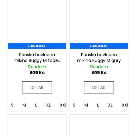
1 490 KČ
1 490 KČ
Pánská bavlněná
Pánská bavlněná
mikina Buggy M faded
mikina Buggy M grey
mint
Skladem
Skladem
805 Kč
805 Kč
DETAIL
DETAIL
S
M
L
XL
XXL
S
XXXL
M
L
XL
XXL