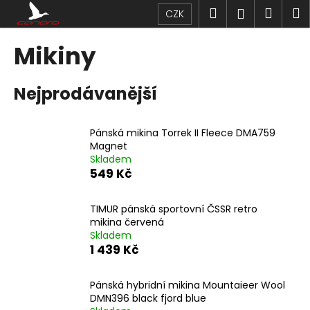
K
Přejít
Hledat
Náku
M
Přihlášen
CZK
na
o
obsah
Zpět
Zpět
košík
š
Mikiny
í
C
k
Nejprodávanější
o
p
o
Pánská mikina Torrek II Fleece DMA759
t
Magnet
Skladem
ř
549 Kč
e
b
TIMUR pánská sportovní ČSSR retro
u
mikina červená
j
Skladem
1 439 Kč
e
t
Pánská hybridní mikina Mountaieer Wool
e
DMN396 black fjord blue
n