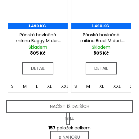
1 490 KČ
1 490 KČ
Pánská bavlněná
Pánská bavlněná
mikina Buggy M dark
mikina Brool M dark
blue
blue
Skladem
Skladem
805 Kč
805 Kč
DETAIL
DETAIL
S
M
L
XL
XXL
S
XXXL
M
XL
XXL
XXX
NAČÍST 12 DALŠÍCH
S
1
14
t
O
r
157
položek celkem
v
á
NAHORU
l
n