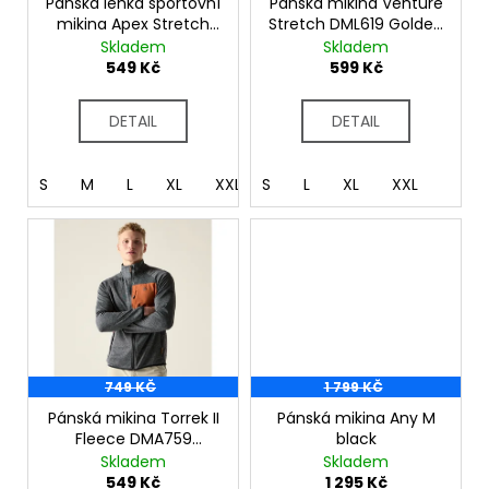
č
o
Pánská lehká sportovní
Pánská mikina Venture
u
mikina Apex Stretch
Stretch DML619 Golden
d
DML620
Cypres
Skladem
Skladem
j
u
549 Kč
599 Kč
e
k
m
t
e
DETAIL
DETAIL
ů
S
M
L
XL
XXL
S
L
XL
XXL
749 KČ
1 799 KČ
Pánská mikina Torrek II
Pánská mikina Any M
Fleece DMA759
black
Magnet
Skladem
Skladem
549 Kč
1 295 Kč