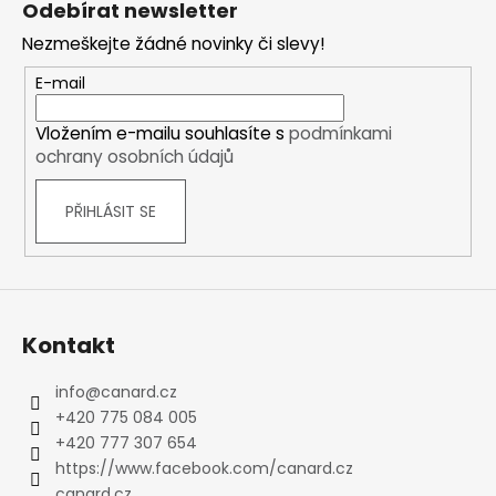
Odebírat newsletter
p
Nezmeškejte žádné novinky či slevy!
a
t
E-mail
í
Vložením e-mailu souhlasíte s
podmínkami
ochrany osobních údajů
PŘIHLÁSIT SE
Kontakt
info
@
canard.cz
+420 775 084 005
+420 777 307 654
https://www.facebook.com/canard.cz
canard.cz