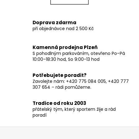
k
á
o
d
v
a
Doprava zdarma
á
c
při objednávce nad 2 500 Kč
n
í
í
p
r
Kamenná prodejna Plzeň
v
S pohodlným parkováním, otevřeno Po–Pá
10:00–18:30 hod, So 9:00-13 hod
k
y
v
Potřebujete poradit?
ý
Zavolejte nám: +420 775 084 005, +420 777
p
307 654 – rádi pomůžeme.
i
s
Tradice od roku 2003
u
přátelský tým, který sportem žije a rád
poradí
Z
á