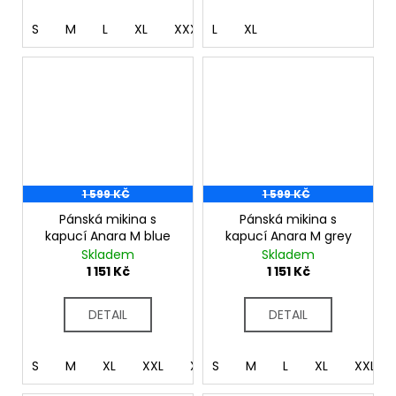
S
M
L
XL
XXXL
L
XL
1 599 KČ
1 599 KČ
Pánská mikina s
Pánská mikina s
kapucí Anara M blue
kapucí Anara M grey
Skladem
Skladem
1 151 Kč
1 151 Kč
DETAIL
DETAIL
S
M
XL
XXL
XXXL
S
M
L
XL
XXL