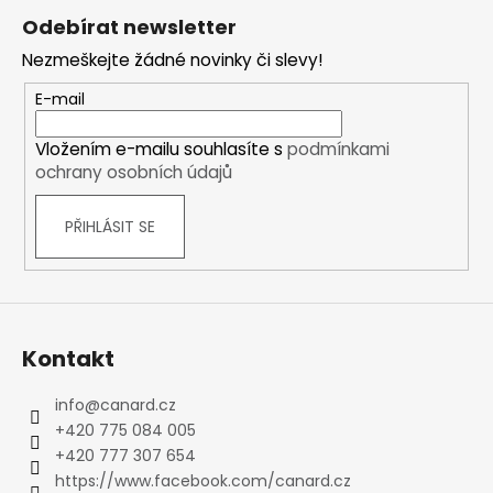
á
Odebírat newsletter
p
Nezmeškejte žádné novinky či slevy!
a
t
E-mail
í
Vložením e-mailu souhlasíte s
podmínkami
ochrany osobních údajů
PŘIHLÁSIT SE
Kontakt
info
@
canard.cz
+420 775 084 005
+420 777 307 654
https://www.facebook.com/canard.cz