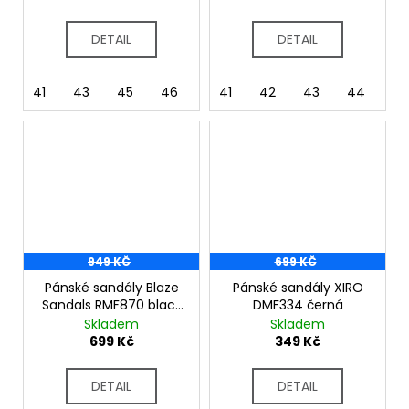
DETAIL
DETAIL
41
43
45
46
41
42
43
44
45
949 KČ
699 KČ
Pánské sandály Blaze
Pánské sandály XIRO
Sandals RMF870 black
DMF334 černá
coronet blue
Skladem
Skladem
699 Kč
349 Kč
DETAIL
DETAIL