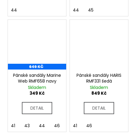
44
44
45
649 KČ
Pánské sandály Marine
Pánské sandály HARIS
Web RMF658 navy
RMF331 šedá
Skladem
Skladem
349 Kč
849 Kč
DETAIL
DETAIL
41
43
44
46
41
46