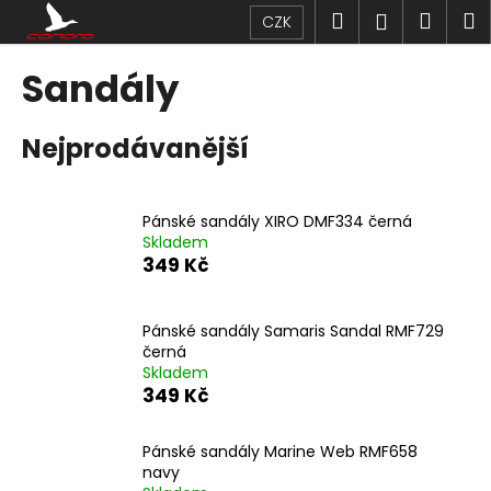
K
Přejít
Hledat
Náku
M
Přihlášen
CZK
na
o
obsah
Zpět
Zpět
košík
š
Sandály
í
C
k
Nejprodávanější
o
p
o
Pánské sandály XIRO DMF334 černá
t
Skladem
ř
349 Kč
e
b
Pánské sandály Samaris Sandal RMF729
u
černá
j
Skladem
349 Kč
e
t
Pánské sandály Marine Web RMF658
e
navy
n