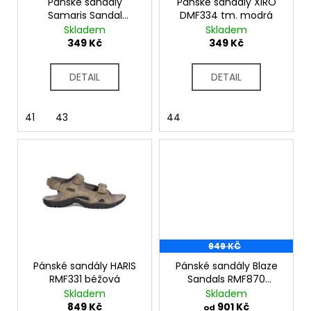
č
o
Pánské sandály
Pánské sandály XIRO
u
Samaris Sandal
DMF334 tm. modrá
d
RMF729 černá
Skladem
Skladem
j
u
349 Kč
349 Kč
e
k
m
t
e
DETAIL
DETAIL
ů
41
43
44
949 KČ
Pánské sandály HARIS
Pánské sandály Blaze
RMF331 béžová
Sandals RMF870
treetop blaze orange
Skladem
Skladem
849 Kč
901 Kč
od