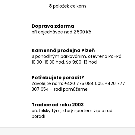
8
položek celkem
O
v
l
Doprava zdarma
á
při objednávce nad 2 500 Kč
d
a
c
Kamenná prodejna Plzeň
í
S pohodlným parkováním, otevřeno Po–Pá
p
10:00–18:30 hod, So 9:00-13 hod
r
v
Potřebujete poradit?
k
Zavolejte nám: +420 775 084 005, +420 777
y
307 654 – rádi pomůžeme.
v
ý
Tradice od roku 2003
p
přátelský tým, který sportem žije a rád
i
poradí
s
u
Z