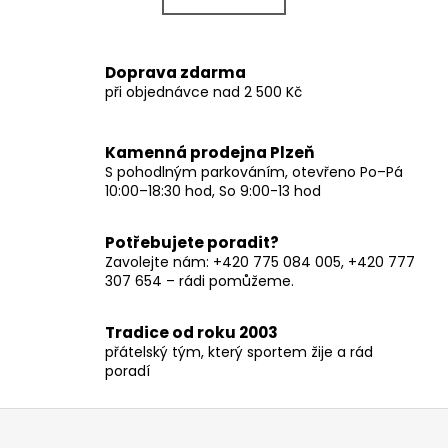
k
á
o
d
v
a
Doprava zdarma
á
c
při objednávce nad 2 500 Kč
n
í
í
p
r
Kamenná prodejna Plzeň
v
S pohodlným parkováním, otevřeno Po–Pá
10:00–18:30 hod, So 9:00-13 hod
k
y
v
Potřebujete poradit?
ý
Zavolejte nám: +420 775 084 005, +420 777
p
307 654 – rádi pomůžeme.
i
s
Tradice od roku 2003
u
přátelský tým, který sportem žije a rád
poradí
Z
á