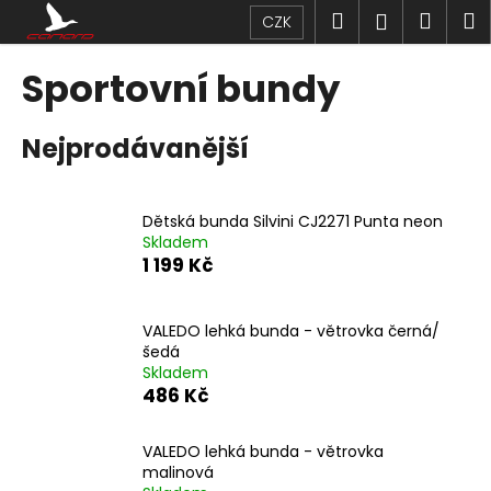
K
Přejít
Hledat
Náku
M
Přihlášen
CZK
na
o
obsah
Zpět
Zpět
košík
š
Sportovní bundy
í
C
k
Nejprodávanější
o
p
o
Dětská bunda Silvini CJ2271 Punta neon
t
Skladem
ř
1 199 Kč
e
b
VALEDO lehká bunda - větrovka černá/
u
šedá
j
Skladem
486 Kč
e
t
VALEDO lehká bunda - větrovka
e
malinová
n