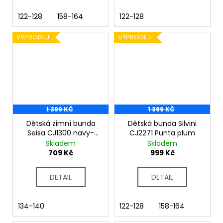
122-128
158-164
122-128
VÝPRODEJ
VÝPRODEJ
1 399 KČ
1 399 KČ
Dětská zimní bunda
Dětská bunda Silvini
Seisa CJ1300 navy-
CJ2271 Punta plum
punch
Skladem
Skladem
709 Kč
999 Kč
DETAIL
DETAIL
134-140
122-128
158-164