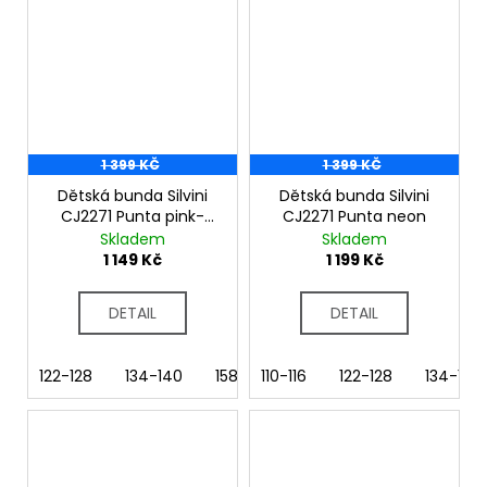
1 399 KČ
1 399 KČ
Dětská bunda Silvini
Dětská bunda Silvini
CJ2271 Punta pink-
CJ2271 Punta neon
plum
Skladem
Skladem
1 149 Kč
1 199 Kč
DETAIL
DETAIL
122-128
134-140
158-164
110-116
122-128
134-140