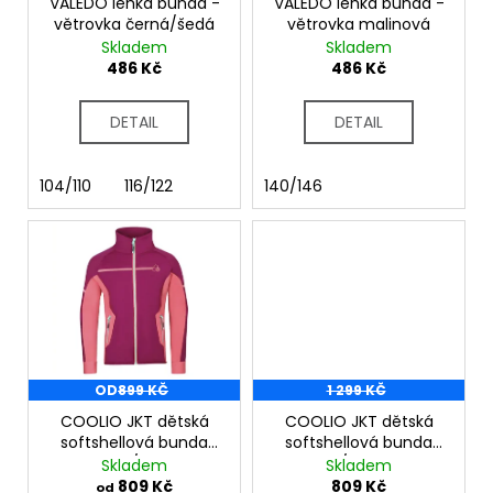
č
o
VALEDO lehká bunda -
VALEDO lehká bunda -
u
větrovka černá/šedá
větrovka malinová
d
Skladem
Skladem
j
u
486 Kč
486 Kč
e
k
m
t
e
DETAIL
DETAIL
ů
104/110
116/122
140/146
OD
899 KČ
1 299 KČ
COOLIO JKT dětská
COOLIO JKT dětská
softshellová bunda
softshellová bunda
vínová/růžová
petrol/sv. modrá
Skladem
Skladem
809 Kč
809 Kč
od