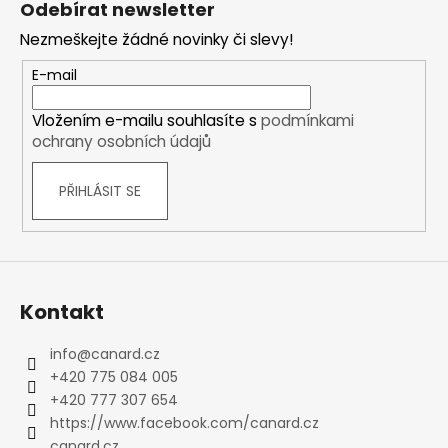
Odebírat newsletter
p
Nezmeškejte žádné novinky či slevy!
a
t
E-mail
í
Vložením e-mailu souhlasíte s
podmínkami
ochrany osobních údajů
PŘIHLÁSIT SE
Kontakt
info
@
canard.cz
+420 775 084 005
+420 777 307 654
https://www.facebook.com/canard.cz
canard.cz