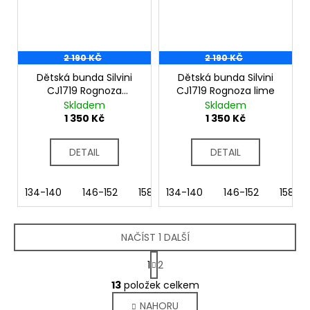
2 190 KČ
2 190 KČ
Dětská bunda Silvini
Dětská bunda Silvini
CJ1719 Rognoza
CJ1719 Rognoza lime
orange
Skladem
Skladem
1 350 Kč
1 350 Kč
DETAIL
DETAIL
134-140
146-152
158-164
134-140
146-152
158-1
NAČÍST 1 DALŠÍ
S
1
2
t
O
r
13
položek celkem
v
á
NAHORU
l
n