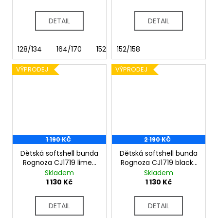
DETAIL
DETAIL
128/134
164/170
152/158
152/158
VÝPRODEJ
VÝPRODEJ
1 190 KČ
2 190 KČ
Dětská softshell bunda
Dětská softshell bunda
Rognoza CJ1719 lime-
Rognoza CJ1719 black-
ocean
red
Skladem
Skladem
1 130 Kč
1 130 Kč
DETAIL
DETAIL