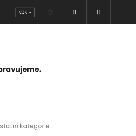
Hledat
Přihlášení
Nákupní
Značky
CZK
košík
ipravujeme.
statní kategorie.