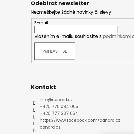
Odebírat newsletter
p
Plavky
Nezmeškejte žádné novinky či slevy!
a
Ostatní
t
DÁMSKÉ
E-mail
í
Bundy
Vložením e-mailu souhlasíte s
podmínkami o
Zimní bundy
Outdoorové bundy
PŘIHLÁSIT SE
Sportovní bundy
Módní a volnočasové bundy
Kalhoty
Zimní kalhoty
Outdoorové kalhoty
Kontakt
Sportovní kalhoty
Funkční prádlo
info
@
canard.cz
+420 775 084 005
Krátký rukáv
+420 777 307 654
Dlouhý rukáv
https://www.facebook.com/canard.cz
Spodky
canard.cz
Spodní prádlo