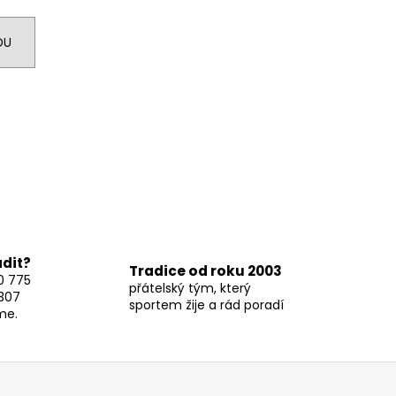
DU
adit?
Tradice od roku 2003
0 775
přátelský tým, který
307
sportem žije a rád poradí
me.