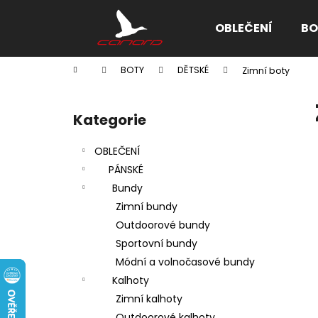
K
Přejít
na
o
OBLEČENÍ
BO
obsah
Zpět
Zpět
š
do
do
í
Domů
BOTY
DĚTSKÉ
Zimní boty
k
obchodu
obchodu
P
o
Kategorie
Přeskočit
s
kategorie
t
OBLEČENÍ
r
PÁNSKÉ
a
Bundy
n
Zimní bundy
n
Outdoorové bundy
í
Sportovní bundy
p
Módní a volnočasové bundy
a
Kalhoty
n
Zimní kalhoty
e
Outdoorové kalhoty