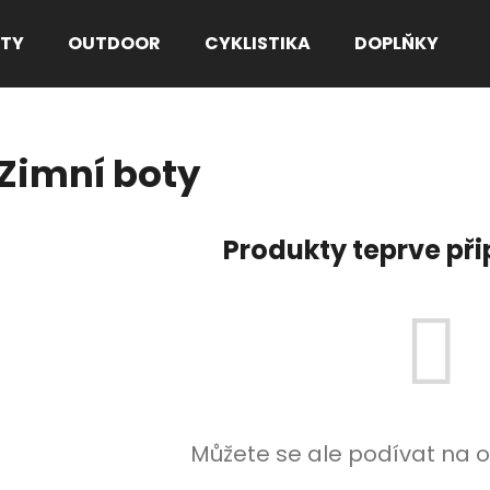
TY
OUTDOOR
CYKLISTIKA
DOPLŇKY
Co potřebujete najít?
Zimní boty
HLEDAT
Produkty teprve př
Doporučujeme
Můžete se ale podívat na o