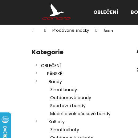
K
Přejít
na
o
OBLEČENÍ
BO
obsah
Zpět
Zpět
š
do
do
í
Domů
Prodávané značky
Axon
k
obchodu
obchodu
P
o
Kategorie
Přeskočit
s
kategorie
t
OBLEČENÍ
r
PÁNSKÉ
a
Bundy
n
Zimní bundy
n
Outdoorové bundy
í
Sportovní bundy
p
Módní a volnočasové bundy
a
Kalhoty
n
Zimní kalhoty
e
Outdoorové kalhoty