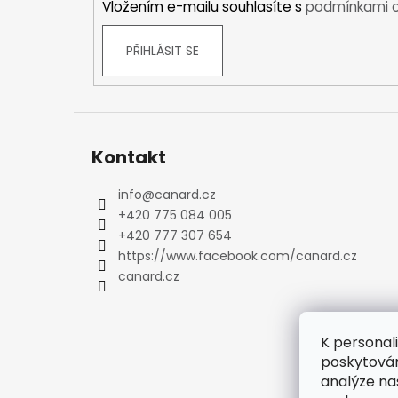
Vložením e-mailu souhlasíte s
podmínkami o
Plavky
Ostatní
PŘIHLÁSIT SE
DÁMSKÉ
Bundy
Zimní bundy
Outdoorové bundy
Kontakt
Sportovní bundy
Módní a volnočasové bundy
info
@
canard.cz
Kalhoty
+420 775 084 005
Zimní kalhoty
+420 777 307 654
Outdoorové kalhoty
https://www.facebook.com/canard.cz
Sportovní kalhoty
canard.cz
Funkční prádlo
Krátký rukáv
Dlouhý rukáv
K personal
poskytován
Spodky
analýze na
Spodní prádlo