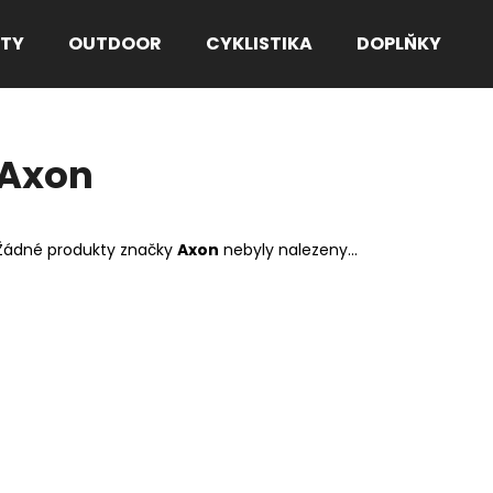
TY
OUTDOOR
CYKLISTIKA
DOPLŇKY
Co potřebujete najít?
Axon
HLEDAT
Žádné produkty značky
Axon
nebyly nalezeny...
Doporučujeme