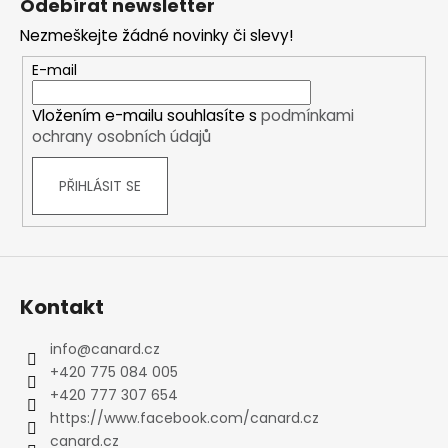
Odebírat newsletter
p
Nezmeškejte žádné novinky či slevy!
a
t
E-mail
í
Vložením e-mailu souhlasíte s
podmínkami
ochrany osobních údajů
PŘIHLÁSIT SE
Kontakt
info
@
canard.cz
+420 775 084 005
+420 777 307 654
https://www.facebook.com/canard.cz
canard.cz