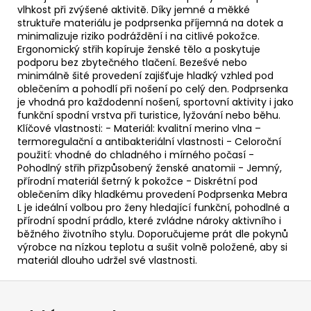
vlhkost při zvýšené aktivitě. Díky jemné a měkké
struktuře materiálu je podprsenka příjemná na dotek a
minimalizuje riziko podráždění i na citlivé pokožce.
Ergonomický střih kopíruje ženské tělo a poskytuje
podporu bez zbytečného tlačení. Bezešvé nebo
minimálně šité provedení zajišťuje hladký vzhled pod
oblečením a pohodlí při nošení po celý den. Podprsenka
je vhodná pro každodenní nošení, sportovní aktivity i jako
funkční spodní vrstva při turistice, lyžování nebo běhu.
Klíčové vlastnosti: - Materiál: kvalitní merino vlna –
termoregulační a antibakteriální vlastnosti - Celoroční
použití: vhodné do chladného i mírného počasí -
Pohodlný střih přizpůsobený ženské anatomii - Jemný,
přírodní materiál šetrný k pokožce - Diskrétní pod
oblečením díky hladkému provedení Podprsenka Mebra
L je ideální volbou pro ženy hledající funkční, pohodlné a
přírodní spodní prádlo, které zvládne nároky aktivního i
běžného životního stylu. Doporučujeme prát dle pokynů
výrobce na nízkou teplotu a sušit volně položené, aby si
materiál dlouho udržel své vlastnosti.
Z
á