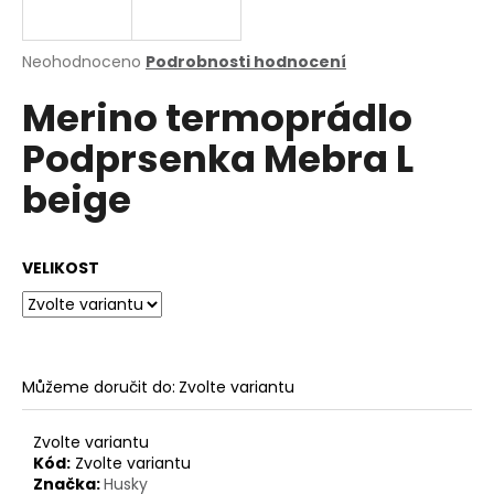
a
j
Průměrné
Neohodnoceno
Podrobnosti hodnocení
í
hodnocení
Merino termoprádlo
produktu
t
je
?
Podprsenka Mebra L
0,0
z
beige
5
hvězdiček.
HLEDAT
VELIKOST
D
o
Můžeme doručit do:
Zvolte variantu
p
o
Zvolte variantu
r
Kód:
Zvolte variantu
u
Značka:
Husky