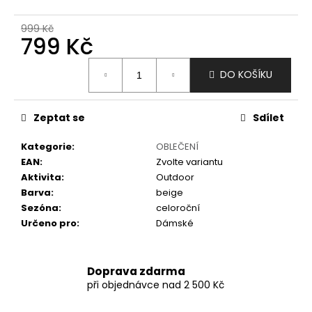
č
u
999 Kč
j
799 Kč
e
m
Měrná
DO KOŠÍKU
e
cena:
Zeptat se
Sdílet
Kategorie
:
OBLEČENÍ
EAN
:
Zvolte variantu
Aktivita
:
Outdoor
Barva
:
beige
Sezóna
:
celoroční
Určeno pro
:
Dámské
Doprava zdarma
při objednávce nad 2 500 Kč