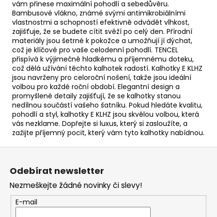
vám přinese maximální pohodlí a sebedůvěru.
Bambusové vlákno, známé svými antimikrobiálními
vlastnostmi a schopností efektivně odvádět vlhkost,
zajišťuje, že se budete cítit svěží po celý den. Přírodní
materiály jsou šetrné k pokožce a umožňují jí dýchat,
což je klíčové pro vaše celodenní pohodlí. TENCEL
přispívá k výjimečně hladkému a příjemnému doteku,
což dělá užívání těchto kalhotek radostí. Kalhotky E KLHZ
jsou navrženy pro celoroční nošení, takže jsou ideální
volbou pro každé roční období. Elegantní design a
promyšlené detaily zajišťují, že se kalhotky stanou
nedílnou součástí vašeho šatníku. Pokud hledáte kvalitu,
pohodlí a styl, kalhotky E KLHZ jsou skvělou volbou, která
vás nezklame. Dopřejte si luxus, který si zasloužíte, a
zažijte příjemný pocit, který vám tyto kalhotky nabídnou.
Z
á
Odebírat newsletter
p
Nezmeškejte žádné novinky či slevy!
a
t
E-mail
í