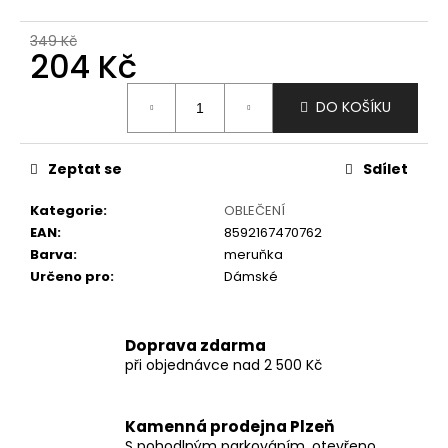
č
u
349 Kč
j
204 Kč
e
m
Měrná
DO KOŠÍKU
e
cena:
Zeptat se
Sdílet
Kategorie
:
OBLEČENÍ
EAN
:
8592167470762
Barva
:
meruňka
Určeno pro
:
Dámské
Doprava zdarma
při objednávce nad 2 500 Kč
Kamenná prodejna Plzeň
S pohodlným parkováním, otevřeno