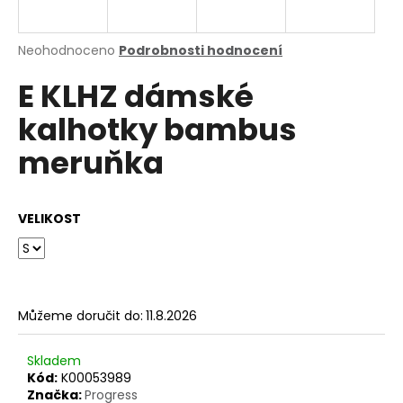
a
j
Průměrné
Neohodnoceno
Podrobnosti hodnocení
í
hodnocení
E KLHZ dámské
produktu
t
je
?
kalhotky bambus
0,0
z
meruňka
5
hvězdiček.
HLEDAT
VELIKOST
D
o
Můžeme doručit do:
11.8.2026
p
o
Skladem
r
Kód:
K00053989
u
Značka:
Progress