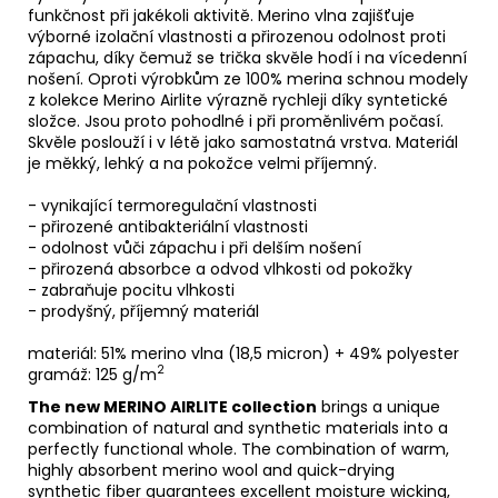
funkčnost při jakékoli aktivitě. Merino vlna zajišťuje
výborné izolační vlastnosti a přirozenou odolnost proti
zápachu, díky čemuž se trička skvěle hodí i na vícedenní
nošení. Oproti výrobkům ze 100% merina schnou modely
z kolekce Merino Airlite výrazně rychleji díky syntetické
složce. Jsou proto pohodlné i při proměnlivém počasí.
Skvěle poslouží i v létě jako samostatná vrstva. Materiál
je měkký, lehký a na pokožce velmi příjemný.
- vynikající termoregulační vlastnosti
- přirozené antibakteriální vlastnosti
- odolnost vůči zápachu i při delším nošení
-
přirozená absorbce a odvod vlhkosti od pokožky
- zabraňuje pocitu vlhkosti
- prodyšný, příjemný materiál
materiál: 51% merino vlna (18,5 micron) + 49% polyester
2
gramáž: 125 g/m
The new MERINO AIRLITE collection
brings a unique
combination of natural and synthetic materials into a
perfectly functional whole. The combination of warm,
highly absorbent merino wool and quick-drying
synthetic fiber guarantees excellent moisture wicking,