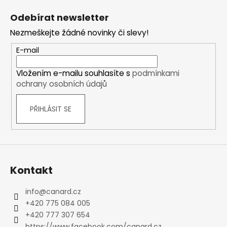
á
Odebírat newsletter
p
Nezmeškejte žádné novinky či slevy!
a
t
E-mail
í
Vložením e-mailu souhlasíte s
podmínkami
ochrany osobních údajů
PŘIHLÁSIT SE
Kontakt
info
@
canard.cz
+420 775 084 005
+420 777 307 654
https://www.facebook.com/canard.cz