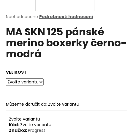
a
j
Průměrné
Neohodnoceno
Podrobnosti hodnocení
í
hodnocení
MA SKN 125 pánské
produktu
t
je
?
merino boxerky černo-
0,0
z
modrá
5
hvězdiček.
HLEDAT
VELIKOST
D
o
Můžeme doručit do:
Zvolte variantu
p
o
Zvolte variantu
r
Kód:
Zvolte variantu
u
Značka:
Progress