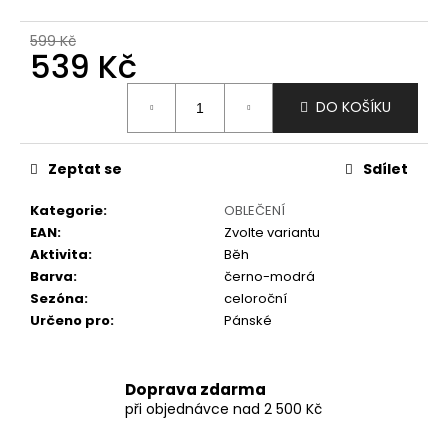
č
u
599 Kč
j
539 Kč
e
m
Měrná
DO KOŠÍKU
e
cena:
Zeptat se
Sdílet
Kategorie
:
OBLEČENÍ
EAN
:
Zvolte variantu
Aktivita
:
Běh
Barva
:
černo-modrá
Sezóna
:
celoroční
Určeno pro
:
Pánské
Doprava zdarma
při objednávce nad 2 500 Kč