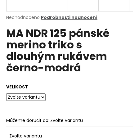
a
j
Průměrné
Neohodnoceno
Podrobnosti hodnocení
í
hodnocení
MA NDR 125 pánské
produktu
t
je
?
merino triko s
0,0
z
dlouhým rukávem
5
hvězdiček.
černo-modrá
HLEDAT
VELIKOST
D
o
p
o
Můžeme doručit do:
Zvolte variantu
r
u
Zvolte variantu