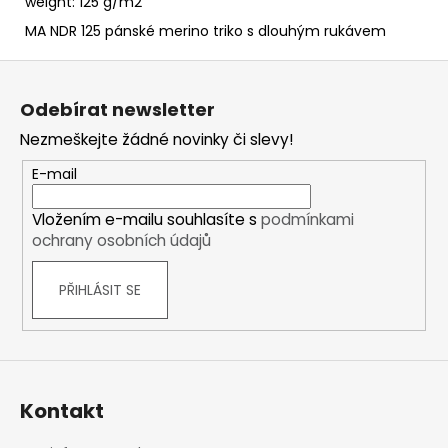
weight: 125 g/m2
MA NDR 125 pánské merino triko s dlouhým rukávem
Z
á
Odebírat newsletter
p
Nezmeškejte žádné novinky či slevy!
a
t
E-mail
í
Vložením e-mailu souhlasíte s
podmínkami
ochrany osobních údajů
PŘIHLÁSIT SE
Kontakt