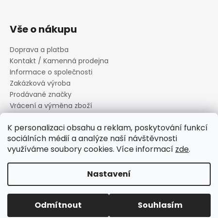
Vše o nákupu
Doprava a platba
Kontakt / Kamenná prodejna
Informace o společnosti
Zakázková výroba
Prodávané značky
Vrácení a výměna zboží
Zásady zpracování osobních údajů
K personalizaci obsahu a reklam, poskytování funkcí
Informace o souborech cookies
sociálních médií a analýze naší návštěvnosti
Reklamační řád
využíváme soubory cookies. Více informací
zde
.
Obchodní podmínky
Nastavení
Vytvořil Shoptet
Copyright 2026
Canard s.r.o.
. Všechna práva vyhrazena.
Odmítnout
Souhlasím
Upravit nastavení cookies