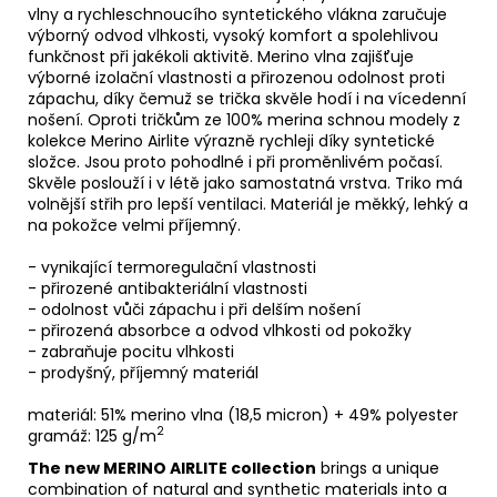
vlny a rychleschnoucího syntetického vlákna zaručuje
výborný odvod vlhkosti, vysoký komfort a spolehlivou
funkčnost při jakékoli aktivitě. Merino vlna zajišťuje
výborné izolační vlastnosti a přirozenou odolnost proti
zápachu, díky čemuž se trička skvěle hodí i na vícedenní
nošení. Oproti tričkům ze 100% merina schnou modely z
kolekce Merino Airlite výrazně rychleji díky syntetické
složce. Jsou proto pohodlné i při proměnlivém počasí.
Skvěle poslouží i v létě jako samostatná vrstva. Triko má
volnější střih pro lepší ventilaci. Materiál je měkký, lehký a
na pokožce velmi příjemný.
- vynikající termoregulační vlastnosti
- přirozené antibakteriální vlastnosti
- odolnost vůči zápachu i při delším nošení
-
přirozená absorbce a odvod vlhkosti od pokožky
- zabraňuje pocitu vlhkosti
- prodyšný, příjemný materiál
materiál: 51% merino vlna (18,5 micron) + 49% polyester
2
gramáž: 125 g/m
The new MERINO AIRLITE collection
brings a unique
combination of natural and synthetic materials into a