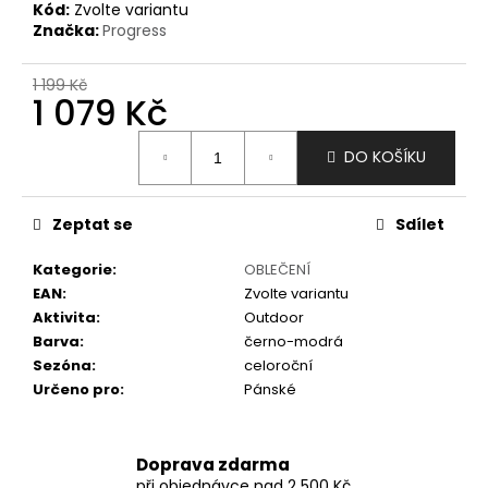
č
Kód:
Zvolte variantu
u
Značka:
Progress
j
e
1 199 Kč
m
1 079 Kč
e
Měrná
DO KOŠÍKU
cena:
Zeptat se
Sdílet
Kategorie
:
OBLEČENÍ
EAN
:
Zvolte variantu
Aktivita
:
Outdoor
Barva
:
černo-modrá
Sezóna
:
celoroční
Určeno pro
:
Pánské
Doprava zdarma
při objednávce nad 2 500 Kč