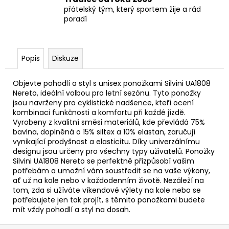
přátelský tým, který sportem žije a rád
poradí
Popis
Diskuze
Objevte pohodlí a styl s unisex ponožkami Silvini UA1808
Nereto, ideální volbou pro letní sezónu. Tyto ponožky
jsou navrženy pro cyklistické nadšence, kteří ocení
kombinaci funkčnosti a komfortu při každé jízdě.
Vyrobeny z kvalitní směsi materiálů, kde převládá 75%
bavlna, doplněná o 15% siltex a 10% elastan, zaručují
vynikající prodyšnost a elasticitu. Díky univerzálnímu
designu jsou určeny pro všechny typy uživatelů. Ponožky
Silvini UA1808 Nereto se perfektně přizpůsobí vašim
potřebám a umožní vám soustředit se na vaše výkony,
ať už na kole nebo v každodenním životě. Nezáleží na
tom, zda si užíváte víkendové výlety na kole nebo se
potřebujete jen tak projít, s těmito ponožkami budete
mít vždy pohodlí a styl na dosah.