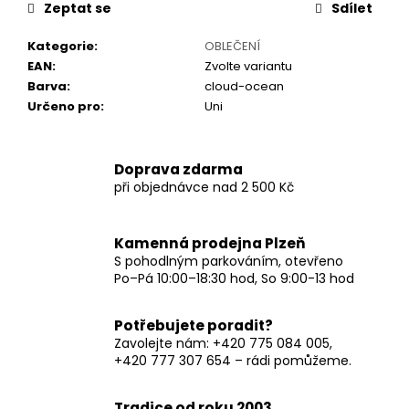
č
Zeptat se
Sdílet
u
j
Kategorie
:
OBLEČENÍ
e
EAN
:
Zvolte variantu
m
Barva
:
cloud-ocean
e
Určeno pro
:
Uni
Doprava zdarma
při objednávce nad 2 500 Kč
Kamenná prodejna Plzeň
S pohodlným parkováním, otevřeno
Po–Pá 10:00–18:30 hod, So 9:00-13 hod
Potřebujete poradit?
Zavolejte nám: +420 775 084 005,
+420 777 307 654 – rádi pomůžeme.
Tradice od roku 2003