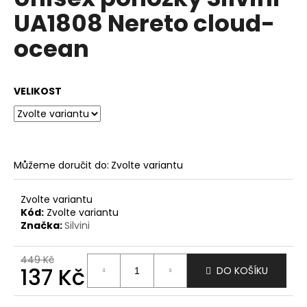
je
a
UA1808 Nereto cloud-
0,0
z
j
ocean
5
í
hvězdiček.
t
?
VELIKOST
HLEDAT
Můžeme doručit do:
Zvolte variantu
Zvolte variantu
Kód:
Zvolte variantu
D
Značka:
Silvini
o
p
449 Kč
o
137 Kč
DO KOŠÍKU
r
u
Měrná
cena: