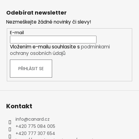
Z
á
Odebírat newsletter
p
Nezmeškejte žádné novinky či slevy!
a
t
E-mail
í
Vložením e-mailu souhlasíte s
podmínkami
ochrany osobních údajů
PŘIHLÁSIT SE
Kontakt
info
@
canard.cz
+420 775 084 005
+420 777 307 654