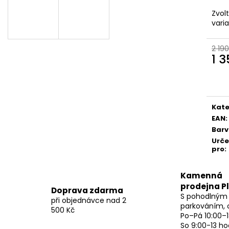
Zvol
vari
2 190
1 
Měr
cena
Kate
EAN
:
Bar
Urč
pro
:
Kamenná
prodejna P
Doprava zdarma
S pohodlným
při objednávce nad 2
parkováním, 
500 Kč
Po–Pá 10:00–1
So 9:00-13 ho