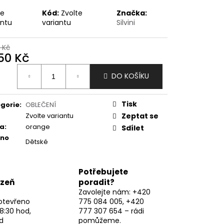
te
Kód:
Zvolte
Značka:
antu
variantu
Silvini
 Kč
350 Kč
ná
DO KOŠÍKU
:
Tisk
gorie
:
OBLEČENÍ
Zvolte variantu
Zeptat se
va
:
orange
Sdílet
eno
Dětské
Potřebujete
lzeň
poradit?
Zavolejte nám: +420
otevřeno
775 084 005, +420
8:30 hod,
777 307 654 – rádi
d
pomůžeme.