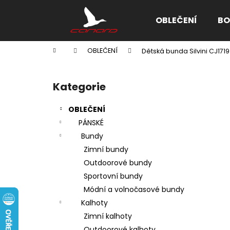
K
Přejít
na
o
OBLEČENÍ
BO
obsah
Zpět
Zpět
š
do
do
í
Domů
OBLEČENÍ
Dětská bunda Silvini CJ17
k
obchodu
obchodu
P
o
Kategorie
Přeskočit
s
kategorie
t
OBLEČENÍ
r
PÁNSKÉ
a
Bundy
n
Zimní bundy
n
Outdoorové bundy
í
Sportovní bundy
p
Módní a volnočasové bundy
a
Kalhoty
n
Zimní kalhoty
e
Outdoorové kalhoty