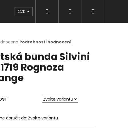
Hledat
Přihlášení
Nákupní
Značky
CZK
košík
rné
odnoceno
Podrobnosti hodnocení
cení
tská bunda Silvini
ktu
1719 Rognoza
ange
ček.
OST
e doručit do:
Zvolte variantu