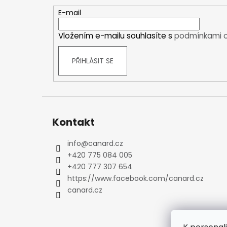
a
Kraťasy
t
E-mail
Trika a košile
í
Šaty, sukně
Vložením e-mailu souhlasíte s
podmínkami o
Mikiny
Vesty
PŘIHLÁSIT SE
Ponožky
Zimní ponožky
Outdoorové ponožky
Sportovní ponožky
Kontakt
Kompresní ponožky
Čepice, čelenky
info
@
canard.cz
Rukavice
+420 775 084 005
Plavky
+420 777 307 654
Ostatní
https://www.facebook.com/canard.cz
canard.cz
DĚTSKÉ
Bundy
Zimní bundy