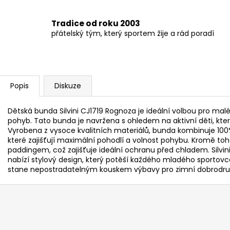
Tradice od roku 2003
přátelský tým, který sportem žije a rád poradí
Popis
Diskuze
Dětská bunda Silvini CJ1719 Rognoza je ideální volbou pro mal
pohyb. Tato bunda je navržena s ohledem na aktivní děti, kter
Vyrobena z vysoce kvalitních materiálů, bunda kombinuje 100%
které zajišťují maximální pohodlí a volnost pohybu. Kromě t
paddingem, což zajišťuje ideální ochranu před chladem. Silvin
nabízí stylový design, který potěší každého mladého sporto
stane nepostradatelným kouskem výbavy pro zimní dobrodruž