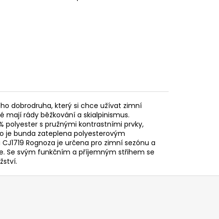
ého dobrodruha, který si chce užívat zimní
é mají rády běžkování a skialpinismus.
 polyester s pružnými kontrastními prvky,
oho je bunda zateplena polyesterovým
i CJ1719 Rognoza je určena pro zimní sezónu a
vce. Se svým funkčním a příjemným střihem se
ství.