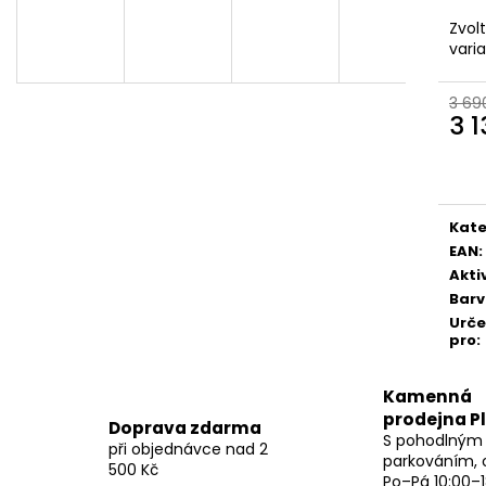
Zvol
vari
3 69
3 
Měr
cena
Kate
EAN
:
Akti
Bar
Urč
pro
:
Kamenná
prodejna P
Doprava zdarma
S pohodlným
při objednávce nad 2
parkováním, 
500 Kč
Po–Pá 10:00–1