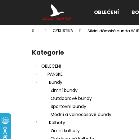
K
Přejít
na
o
OBLEČENÍ
BO
obsah
Zpět
Zpět
š
do
do
í
Domů
CYKLISTIKA
Silvini dámská bunda WJ1
k
obchodu
obchodu
P
o
Kategorie
Přeskočit
s
kategorie
t
OBLEČENÍ
r
PÁNSKÉ
a
Bundy
n
Zimní bundy
n
Outdoorové bundy
í
Sportovní bundy
p
Módní a volnočasové bundy
a
Kalhoty
n
Zimní kalhoty
e
Outdoorové kalhoty