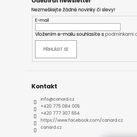
Odebírat newsletter
p
Kraťasy
Nezmeškejte žádné novinky či slevy!
a
Trika a košile
t
Šaty, sukně
E-mail
í
Mikiny
Vložením e-mailu souhlasíte s
podmínkami o
Vesty
Ponožky
PŘIHLÁSIT SE
Zimní ponožky
Outdoorové ponožky
Sportovní ponožky
Kompresní ponožky
Čepice, čelenky
Kontakt
Rukavice
info
@
canard.cz
Plavky
+420 775 084 005
Ostatní
+420 777 307 654
DĚTSKÉ
https://www.facebook.com/canard.cz
Bundy
canard.cz
Zimní bundy