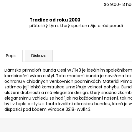
So 9:00-13 ho
Tradice od roku 2003
přátelský tým, který sportem žije a rád poradí
Popis
Diskuze
Dámská primaloft bunda Cesi WJ1143 je ideálním společníkem 
kombinační výkon a styl. Tato moderní bunda je navržena tak
ochranu v chladných venkovních podmínkách. Materiál Primaloft 
zatímco její lehká konstrukce umožňuje volnost pohybu. Bun
uložení drobností a má elegantní design, který snadno zkombi
elegantnímu vzhledu se hodí jak na každodenní nošení, tak na 
být v teple a stylu s touto kvalitní dámskou bundou, která je vy
dispozici pod kódem výrobce 3218-WJ1143.