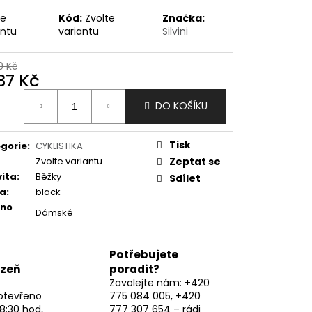
te
Kód:
Zvolte
Značka:
antu
variantu
Silvini
0 Kč
137 Kč
ná
DO KOŠÍKU
:
Tisk
gorie
:
CYKLISTIKA
Zvolte variantu
Zeptat se
vita
:
Běžky
Sdílet
va
:
black
eno
Dámské
Potřebujete
lzeň
poradit?
Zavolejte nám: +420
otevřeno
775 084 005, +420
8:30 hod,
777 307 654 – rádi