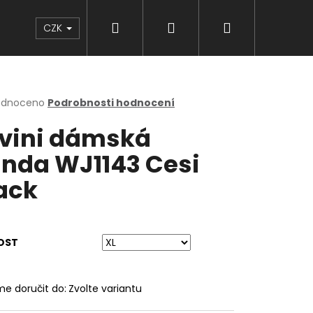
Hledat
Přihlášení
Nákupní
Značky
CZK
košík
rné
odnoceno
Podrobnosti hodnocení
cení
lvini dámská
ktu
nda WJ1143 Cesi
ack
ček.
OST
e doručit do:
Zvolte variantu